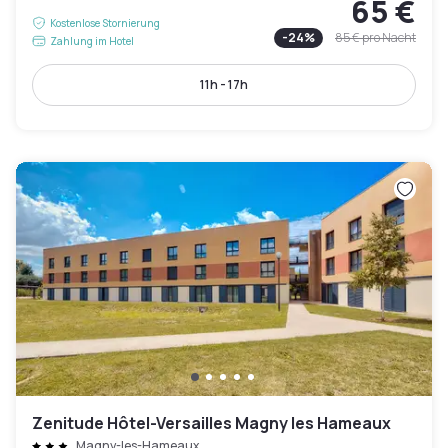
65 €
Kostenlose Stornierung
-
24
%
85 €
pro Nacht
Zahlung im Hotel
11h - 17h
Zenitude Hôtel-Versailles Magny les Hameaux
Magny-les-Hameaux