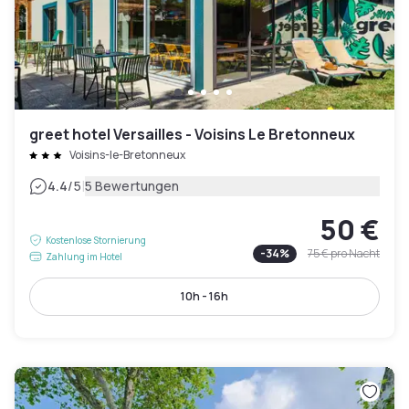
greet hotel Versailles - Voisins Le Bretonneux
Voisins-le-Bretonneux
|
4.4
/5
5 Bewertungen
50 €
Kostenlose Stornierung
-
34
%
75 €
pro Nacht
Zahlung im Hotel
10h - 16h