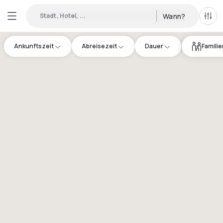
Stadt, Hotel, ...
Wann?
Alle 
Ankunftszeit
Abreisezeit
Dauer
Famili