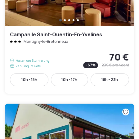
Campanile Saint-Quentin-En-Yvelines
Montigny-le-Bretonneux
70 €
Kostenlose Stornierung
-
67
%
209 €
pro Nacht
Zahlung im Hotel
10h - 15h
10h - 17h
18h - 23h