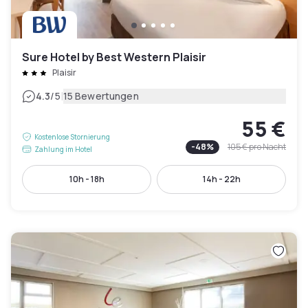
Sure Hotel by Best Western Plaisir
Plaisir
|
4.3
/5
15 Bewertungen
55 €
Kostenlose Stornierung
-
48
%
105 €
pro Nacht
Zahlung im Hotel
10h - 18h
14h - 22h