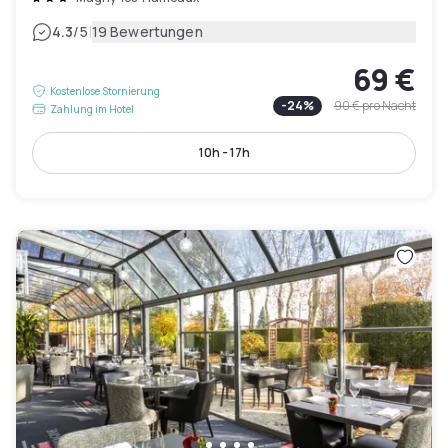
|
4.3
/5
19 Bewertungen
69 €
Kostenlose Stornierung
-
24
%
90 €
pro Nacht
Zahlung im Hotel
10h - 17h