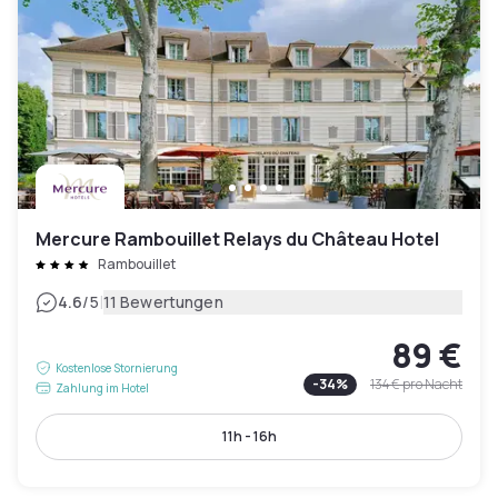
Mercure Rambouillet Relays du Château Hotel
Rambouillet
|
4.6
/5
11 Bewertungen
89 €
Kostenlose Stornierung
-
34
%
134 €
pro Nacht
Zahlung im Hotel
11h - 16h