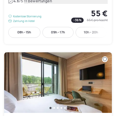
|
4.6
/5
11 Bewertungen
55 €
Kostenlose Stornierung
-
36
%
85 €
pro Nacht
Zahlung im Hotel
08h - 15h
09h - 17h
10h - 20h