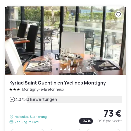
Kyriad Saint Quentin en Yvelines Montigny
Montigny-le-Bretonneux
|
4.3
/5
3 Bewertungen
73 €
Kostenlose Stornierung
-
34
%
109 €
pro Nacht
Zahlung im Hotel