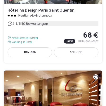
Hôtel inn Design Paris Saint Quentin
Montigny-le-Bretonneux
|
4.3
/5
10 Bewertungen
68 €
Kostenlose Stornierung
-
32
%
100 €
pro Nacht
Zahlung im Hotel
10h - 18h
10h - 15h