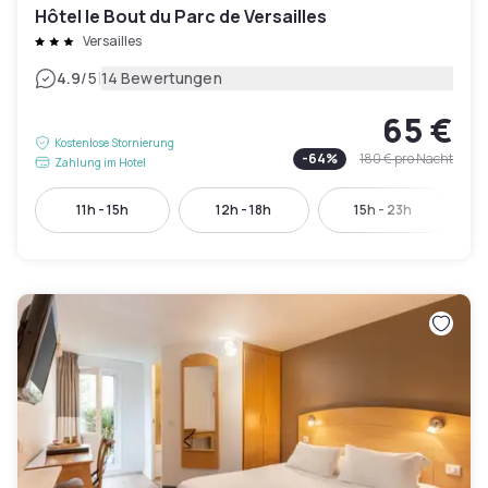
Hôtel le Bout du Parc de Versailles
Versailles
|
4.9
/5
14 Bewertungen
65 €
Kostenlose Stornierung
-
64
%
180 €
pro Nacht
Zahlung im Hotel
11h - 15h
12h - 18h
15h - 23h