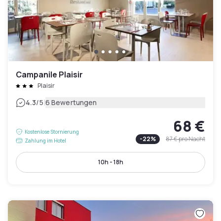
Campanile Plaisir
Plaisir
|
4.3
/5
6 Bewertungen
68 €
Kostenlose Stornierung
-
22
%
87 €
pro Nacht
Zahlung im Hotel
10h - 18h