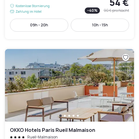
54 €
Kostenlose Stornierung
-
40
%
90 €
pro Nacht
Zahlung im Hotel
09h - 20h
10h - 15h
OKKO Hotels Paris Rueil Malmaison
Rueil-Malmaison