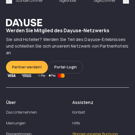
Stundenzimmer
Tageshotel
Tageszimmer
Gün
Précédent
Suiv
Dayuse
Werden Sie Mitglied des Dayuse-Netzwerks
Sie sind Hotelier? Werden Sie Teil des Dayuse-Erlebnisses
und schließen Sie sich unserem Netzwerk von Partnerhotels
an
Partner werden!
Portal-Login
Über
Assistenz
Das Unternehmen
Kontakt
Meinungen
Hilfe
Pressestimmen
Stornierung einer Buchung