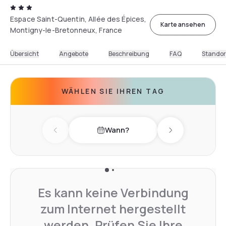
Espace Saint-Quentin, Allée des Épices,
Karte ansehen
Montigny-le-Bretonneux, France
Übersicht
Angebote
Beschreibung
FAQ
Standor
WÄHLEN SIE IHREN TAG
Wann?
Previous day
Next day
Es kann keine Verbindung
zum Internet hergestellt
werden. Prüfen Sie Ihre