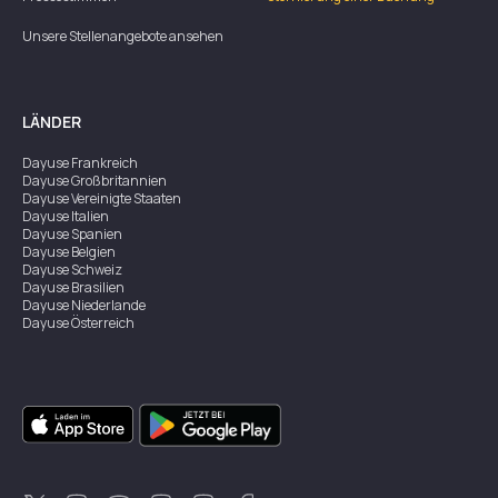
Unsere Stellenangebote ansehen
LÄNDER
Dayuse
Frankreich
Dayuse
Großbritannien
Dayuse
Vereinigte Staaten
Dayuse
Italien
Dayuse
Spanien
Dayuse
Belgien
Dayuse
Schweiz
Dayuse
Brasilien
Dayuse
Niederlande
Dayuse
Österreich
Dayuse
Australien
Dayuse
Irland
Dayuse
Hongkong
Dayuse
Kanada
Dayuse
Singapur
Dayuse
Zweden
Dayuse
Thailand
Dayuse
Portugal
Dayuse
Korea