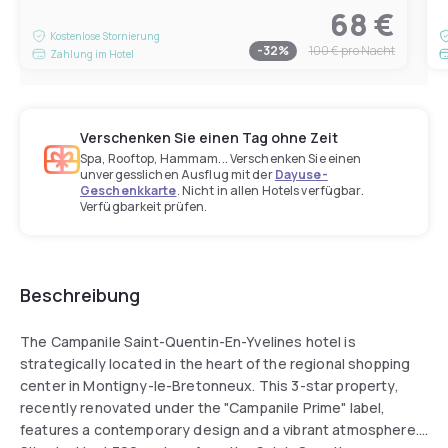
68 €
Kostenlose Stornierung
-
32
%
100 €
pro Nacht
Zahlung im Hotel
Verschenken Sie einen Tag ohne Zeit
Spa, Rooftop, Hammam... Verschenken Sie einen
unvergesslichen Ausflug mit der
Dayuse-
Geschenkkarte
. Nicht in allen Hotels verfügbar.
Verfügbarkeit prüfen.
Beschreibung
The Campanile Saint-Quentin-En-Yvelines hotel is
strategically located in the heart of the regional shopping
center in Montigny-le-Bretonneux. This 3-star property,
recently renovated under the "Campanile Prime" label,
features a contemporary design and a vibrant atmosphere.