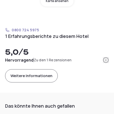
Karte ansehen
0800 724 5975
1 Erfahrungsberichte zu diesem Hotel
5,0
/5
Info
Hervorragend
Zu den 1 Rezensionen
Weitere Informationen
Das könnte Ihnen auch gefallen