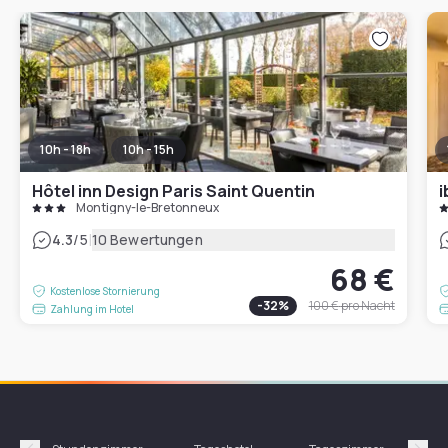
10h - 18h
10h - 15h
Hôtel inn Design Paris Saint Quentin
Montigny-le-Bretonneux
|
4.3
/5
10 Bewertungen
68 €
Kostenlose Stornierung
-
32
%
100 €
pro Nacht
Zahlung im Hotel