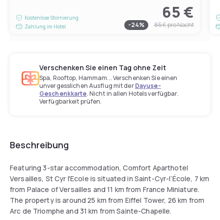
65 €
Kostenlose Stornierung
-
24
%
85 €
pro Nacht
Zahlung im Hotel
Verschenken Sie einen Tag ohne Zeit
Spa, Rooftop, Hammam... Verschenken Sie einen
unvergesslichen Ausflug mit der
Dayuse-
Geschenkkarte
. Nicht in allen Hotels verfügbar.
Verfügbarkeit prüfen.
Beschreibung
Featuring 3-star accommodation, Comfort Aparthotel
Versailles, St Cyr l'Ecole is situated in Saint-Cyr-lʼÉcole, 7 km
from Palace of Versailles and 11 km from France Miniature.
The property is around 25 km from Eiffel Tower, 26 km from
Arc de Triomphe and 31 km from Sainte-Chapelle.