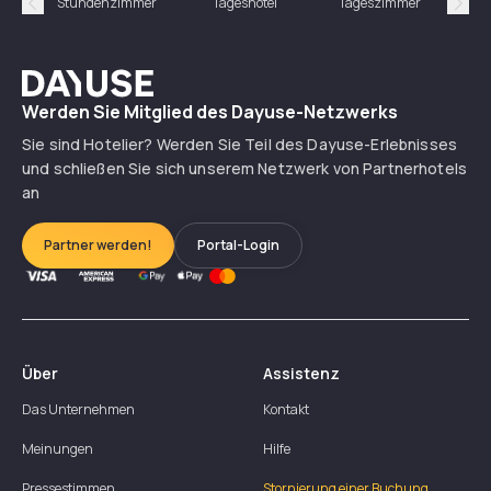
Stundenzimmer
Tageshotel
Tageszimmer
Gün
Précédent
Suiv
Dayuse
Werden Sie Mitglied des Dayuse-Netzwerks
Sie sind Hotelier? Werden Sie Teil des Dayuse-Erlebnisses
und schließen Sie sich unserem Netzwerk von Partnerhotels
an
Partner werden!
Portal-Login
Über
Assistenz
Das Unternehmen
Kontakt
Meinungen
Hilfe
Pressestimmen
Stornierung einer Buchung