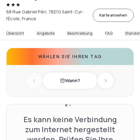
68 Rue Gabriel Péri, 78210 Saint-Cyr-
Karte ansehen
l'École, France
Übersicht
Angebote
Beschreibung
FAQ
Standor
WÄHLEN SIE IHREN TAG
Wann?
Previous day
Next day
Es kann keine Verbindung
zum Internet hergestellt
werden. Prüfen Sie Ihre