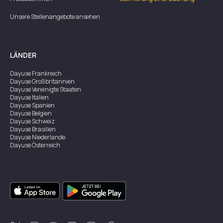
Unsere Stellenangebote ansehen
LÄNDER
Dayuse
Frankreich
Dayuse
Großbritannien
Dayuse
Vereinigte Staaten
Dayuse
Italien
Dayuse
Spanien
Dayuse
Belgien
Dayuse
Schweiz
Dayuse
Brasilien
Dayuse
Niederlande
Dayuse
Österreich
Dayuse
Australien
Dayuse
Irland
Dayuse
Hongkong
Dayuse
Kanada
Dayuse
Singapur
Dayuse
Zweden
Dayuse
Thailand
Dayuse
Portugal
Dayuse
Korea