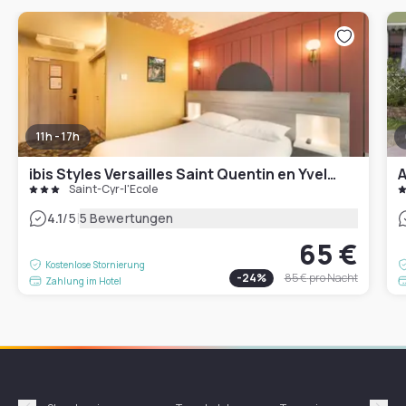
11h - 17h
ibis Styles Versailles Saint Quentin en Yvelines
Saint-Cyr-l'École
|
4.1
/5
5 Bewertungen
65 €
Kostenlose Stornierung
-
24
%
85 €
pro Nacht
Zahlung im Hotel