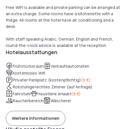
Free WiFi is available and private parking can be arranged at
an extra charge. Some rooms have a kitchenette with a
fridge. All rooms at the hotel have air conditioning and a
desk.
With staff speaking Arabic, German, English and French,
round-the-clock advice is available at the reception.
Hotelausstattungen
Frühstücksraum
Verkaufsautomaten
Kostenloses Wifi
Privater Parkplatz (kostenpflichtig)
(
9 €
)
Rollstuhlgerechtes Zimmer (auf Anfrage)
Fahrstuhl
Haustiere erlaubt
(
8 €
)
Raucherbereich
Wäscherei
Weitere Informationen