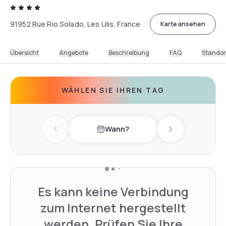
91952 Rue Rio Solado, Les Ulis, France
Karte ansehen
Übersicht
Angebote
Beschreibung
FAQ
Standor
WÄHLEN SIE IHREN TAG
Wann?
Previous day
Next day
Es kann keine Verbindung
zum Internet hergestellt
werden. Prüfen Sie Ihre