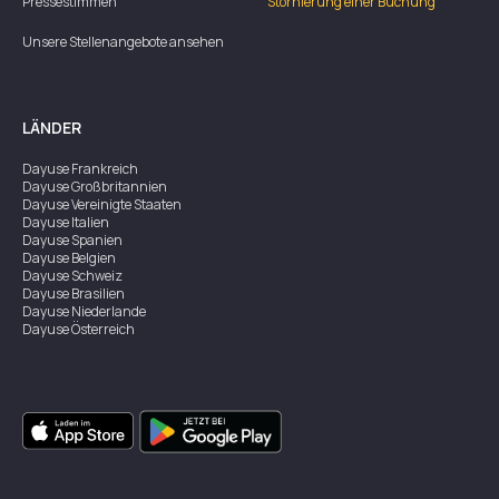
Pressestimmen
Stornierung einer Buchung
Unsere Stellenangebote ansehen
LÄNDER
Dayuse
Frankreich
Dayuse
Großbritannien
Dayuse
Vereinigte Staaten
Dayuse
Italien
Dayuse
Spanien
Dayuse
Belgien
Dayuse
Schweiz
Dayuse
Brasilien
Dayuse
Niederlande
Dayuse
Österreich
Dayuse
Australien
Dayuse
Irland
Dayuse
Hongkong
Dayuse
Kanada
Dayuse
Singapur
Dayuse
Zweden
Dayuse
Thailand
Dayuse
Portugal
Dayuse
Korea