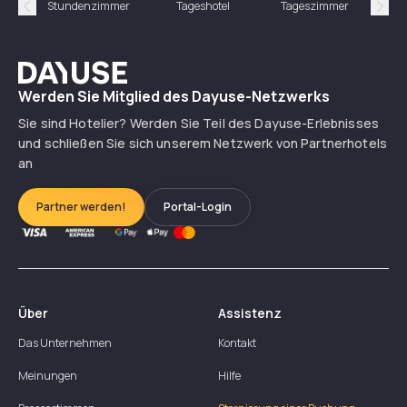
Stundenzimmer
Tageshotel
Tageszimmer
Gün
Précédent
Suiv
Dayuse
Werden Sie Mitglied des Dayuse-Netzwerks
Sie sind Hotelier? Werden Sie Teil des Dayuse-Erlebnisses
und schließen Sie sich unserem Netzwerk von Partnerhotels
an
Partner werden!
Portal-Login
Über
Assistenz
Das Unternehmen
Kontakt
Meinungen
Hilfe