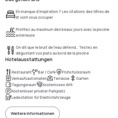
integrates a hospitality tray with tea and coffee making
terrace, and the lounge bar serve modern cuisine and
facilities, a mini-refrigerator, and a sleek private bathroom
selected beverages, making them perfect for a business
En manque d’inspiration ? Les citations des têtes de
equipped with a rainfall shower and eco-friendly toiletries.
lunch or a casual meeting. With its flexible meeting rooms,
lit vont vous occuper
self-service business center, and extensive complimentary
private parking fitted with electric vehicle charging stations,
Profitez au maximum des beaux jours avec la piscine
the hotel stands out as a pragmatic and efficient solution
extérieure
for a productive day.
On dit que le bruit de l’eau détend… Testez en
dégustant vos plats au bord de la piscine
Hotelausstattungen
Restaurant
Bar / Café
Frühstücksraum
Verkaufsautomaten
Terrasse
Garten
Tagungsraum
Kostenloses Wifi
Kostenloser privater Parkplatz
Ladestation für Elektrofahrzeuge
Weitere Informationen