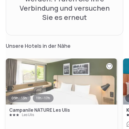
Verbindung und versuchen
Sie es erneut
Unsere Hotels in der Nähe
09h - 13h
11h - 17h
Campanile NATURE Les Ulis
K
Les Ulis