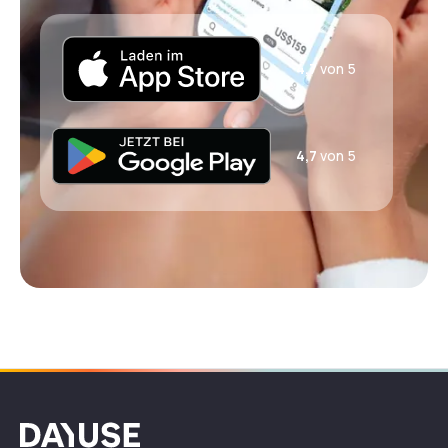
4,7
von 5
4,7
von 5
Dayuse