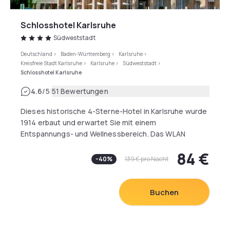
Schlosshotel Karlsruhe
Südweststadt
Deutschland
>
Baden-Württemberg
>
Karlsruhe
>
Kreisfreie Stadt Karlsruhe
>
Karlsruhe
>
Südweststadt
>
Schlosshotel Karlsruhe
|
4.6
/5
51 Bewertungen
Dieses historische 4-Sterne-Hotel in Karlsruhe wurde
1914 erbaut und erwartet Sie mit einem
Entspannungs- und Wellnessbereich. Das WLAN
nutzen Sie kostenfrei. Sie wohnen gegenüber dem
84 €
Hauptbahnhof und genießen die Aussicht auf den
-
40
%
139 €
pro Nacht
Karlsruher Zoo.
Die geräumigen Zimmer im Schlosshotel Karlsruhe
Buchen
bieten eine Minibar und Kabel-TV mit 2 kostenfreien
Sky-Kanälen. Darüber hinaus können Sie im
Schlosshotel Karlsruhe im Fitnessraum trainieren.