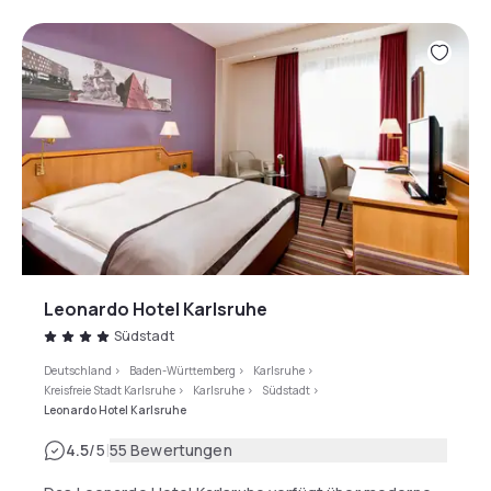
Leonardo Hotel Karlsruhe
Südstadt
Deutschland
>
Baden-Württemberg
>
Karlsruhe
>
Kreisfreie Stadt Karlsruhe
>
Karlsruhe
>
Südstadt
>
Leonardo Hotel Karlsruhe
|
4.5
/5
55 Bewertungen