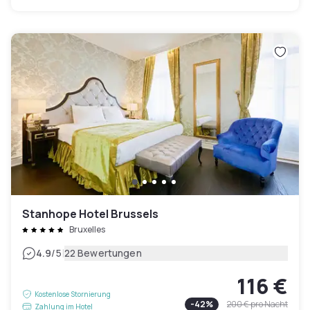
Stanhope Hotel Brussels
Bruxelles
|
4.9
/5
22 Bewertungen
116 €
Kostenlose Stornierung
-
42
%
200 €
pro Nacht
Zahlung im Hotel