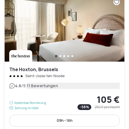
The Hoxton, Brussels
Saint-Josse-ten-Noode
|
4.6
/5
11 Bewertungen
105 €
Kostenlose Stornierung
-
58
%
250 €
pro Nacht
Zahlung im Hotel
09h - 16h