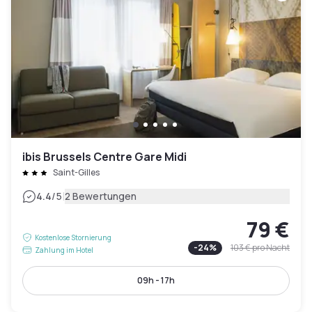
ibis Brussels Centre Gare Midi
Saint-Gilles
|
4.4
/5
2 Bewertungen
79 €
Kostenlose Stornierung
-
24
%
103 €
pro Nacht
Zahlung im Hotel
09h - 17h