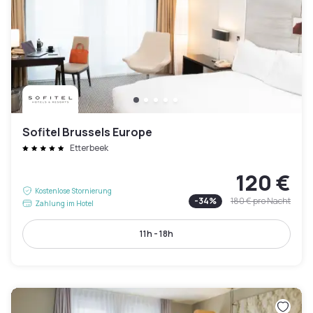
Sofitel Brussels Europe
Etterbeek
120 €
Kostenlose Stornierung
-
34
%
180 €
pro Nacht
Zahlung im Hotel
11h - 18h