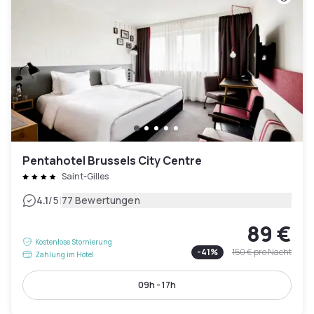
Pentahotel Brussels City Centre
Saint-Gilles
|
4.1
/5
77 Bewertungen
89 €
Kostenlose Stornierung
-
41
%
150 €
pro Nacht
Zahlung im Hotel
09h - 17h