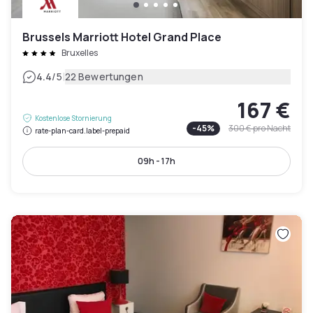
Brussels Marriott Hotel Grand Place
Bruxelles
|
4.4
/5
22 Bewertungen
167 €
Kostenlose Stornierung
-
45
%
300 €
pro Nacht
rate-plan-card.label-prepaid
09h - 17h