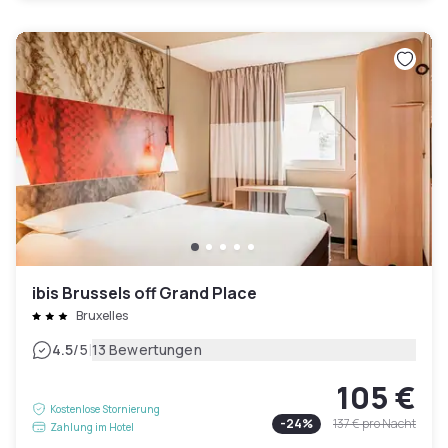
ibis Brussels off Grand Place
Bruxelles
|
4.5
/5
13 Bewertungen
105 €
Kostenlose Stornierung
-
24
%
137 €
pro Nacht
Zahlung im Hotel