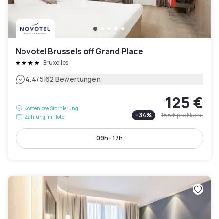
Novotel Brussels off Grand Place
Bruxelles
|
4.4
/5
62 Bewertungen
125 €
Kostenlose Stornierung
-
34
%
188 €
pro Nacht
Zahlung im Hotel
09h - 17h