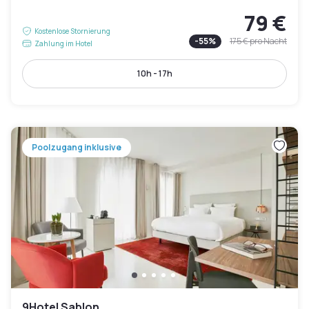
79 €
Kostenlose Stornierung
-
55
%
175 €
pro Nacht
Zahlung im Hotel
10h - 17h
Poolzugang inklusive
9Hotel Sablon