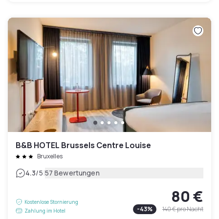
B&B HOTEL Brussels Centre Louise
Bruxelles
|
4.3
/5
57 Bewertungen
80 €
Kostenlose Stornierung
-
43
%
140 €
pro Nacht
Zahlung im Hotel