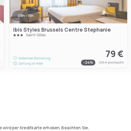
09h - 15h
ibis Styles Brussels Centre Stephanie
Saint-Gilles
€
79 €
Kostenlose Stornierung
t
-
24
%
103 €
pro Nacht
Zahlung im Hotel
ie wird per Kreditkarte erhoben. Beachten Sie,