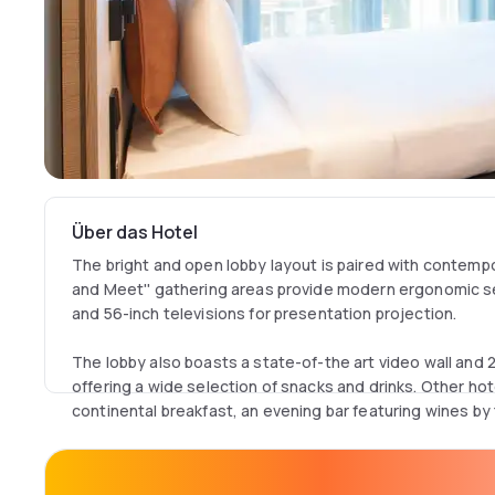
Über das Hotel
The bright and open lobby layout is paired with contempor
and Meet'' gathering areas provide modern ergonomic sea
and 56-inch televisions for presentation projection.
The lobby also boasts a state-of-the art video wall and
offering a wide selection of snacks and drinks. Other hot
continental breakfast, an evening bar featuring wines by
All bedrooms are equipped with 42-inch flat screen televi
and free Wifi. Beside the comfort they can also enjoyed 