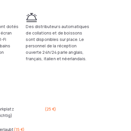
ont dotés
Des distributeurs automatiques
n écran
de collations et de boissons
i-Fi
sont disponibles sur place. Le
 bains
personnel de la réception
ion
ouverte 24h/24 parle anglais,
français, italien et néerlandais.
arkplatz
(
25 €
)
ichtig)
erlaubt
(
15 €
)