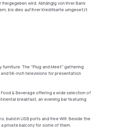
 freigegeben wird. Abhängig von Ihrer Bank
n, bis dies auf Ihrer Kreditkarte umgesetzt
 furniture. The ''Plug and Meet'' gathering
 and 56-inch televisions for presentation
7 Food & Beverage offering a wide selection of
tinental breakfast, an evening bar featuring
s, build in USB ports and free Wifi. Beside the
 a private balcony for some of them.