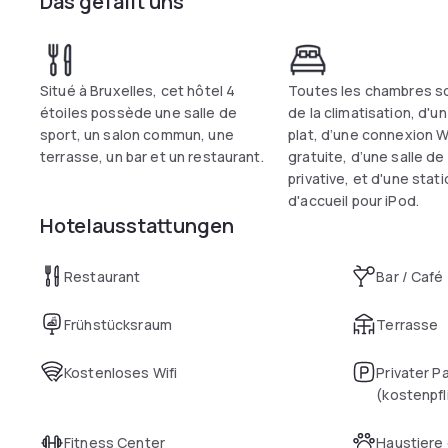
Das gefällt uns
Situé à Bruxelles, cet hôtel 4
Toutes les chambres s
étoiles possède une salle de
de la climatisation, d'u
sport, un salon commun, une
plat, d’une connexion W
terrasse, un bar et un restaurant.
gratuite, d’une salle de
privative, et d'une stat
d'accueil pour iPod.
Hotelausstattungen
Restaurant
Bar / Café
Frühstücksraum
Terrasse
Kostenloses Wifi
Privater P
(kostenpfl
Fitness Center
Haustiere 