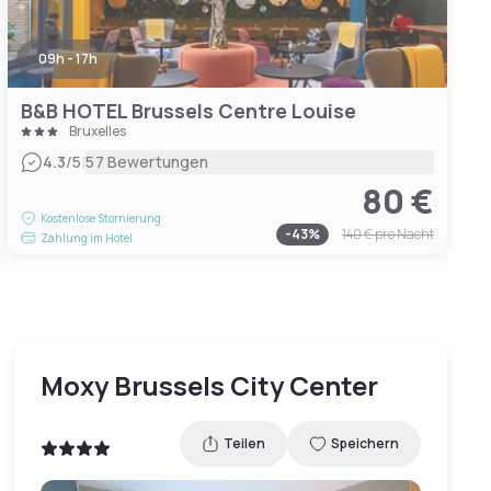
09h - 17h
B&B HOTEL Brussels Centre Louise
Bruxelles
|
4.3
/5
57 Bewertungen
80 €
Kostenlose Stornierung
-
43
%
140 €
pro Nacht
Zahlung im Hotel
Moxy Brussels City Center
Teilen
Speichern