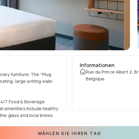
Informationen
Rue du Prince Albert 2, Br
ary furniture. The ''Plug
Belgique
ting, large writing walls
 24/7 Food & Beverage
el amenities include healthy
 the glass and local brews.
sions, build in USB ports
WÄHLEN SIE IHREN TAG
a superb view of the city