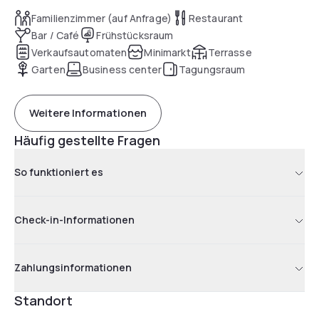
wohlverdientes lokales Bier genießen. Genießen Sie am
Familienzimmer (auf Anfrage)
Restaurant
nächsten Morgen ein luxuriöses Frühstücksbüfett,
Bar / Café
Frühstücksraum
bewertet mit 7,7 von 10 Punkten.
Verkaufsautomaten
Minimarkt
Terrasse
Garten
Business center
Tagungsraum
Weitere Informationen
Häufig gestellte Fragen
So funktioniert es
Check-in-Informationen
Zahlungsinformationen
Standort