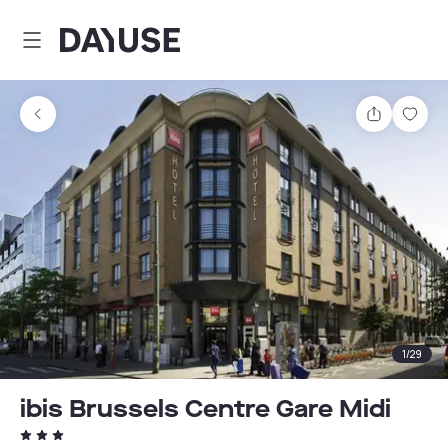
Dayuse
Teilen
Spei
1
/
29
ibis Brussels Centre Gare Midi