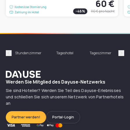
60 €
Kostenlose Stornierung
-
46
%
110 €
pro Nacht
Zahlung im Hotel
Stundenzimmer
Tageshotel
Tageszimmer
Gün
Précédent
Suiv
Dayuse
Werden Sie Mitglied des Dayuse-Netzwerks
Sie sind Hotelier? Werden Sie Teil des Dayuse-Erlebnisses
und schließen Sie sich unserem Netzwerk von Partnerhotels
an
Partner werden!
Portal-Login