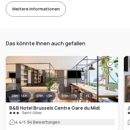
Weitere Informationen
Das könnte Ihnen auch gefallen
08h - 16h
09h - 13h
09h - 17h
+
5
B&B Hotel Brussels Centre Gare du Midi
J
Saint-Gilles
|
4.4
/5
94 Bewertungen