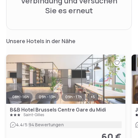
Verbindung und versuchen
Sie es erneut
Unsere Hotels in der Nähe
08h - 16h
09h - 13h
09h - 17h
+
5
B&B Hotel Brussels Centre Gare du Midi
J
Saint-Gilles
|
4.4
/5
94 Bewertungen
60 €