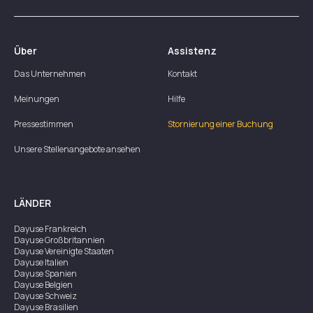
Über
Assistenz
Das Unternehmen
Kontakt
Meinungen
Hilfe
Pressestimmen
Stornierung einer Buchung
Unsere Stellenangebote ansehen
LÄNDER
Dayuse
Frankreich
Dayuse
Großbritannien
Dayuse
Vereinigte Staaten
Dayuse
Italien
Dayuse
Spanien
Dayuse
Belgien
Dayuse
Schweiz
Dayuse
Brasilien