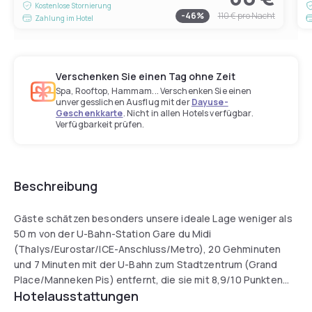
Kostenlose Stornierung
-
46
%
110 €
pro Nacht
Zahlung im Hotel
Verschenken Sie einen Tag ohne Zeit
Spa, Rooftop, Hammam... Verschenken Sie einen
unvergesslichen Ausflug mit der
Dayuse-
Geschenkkarte
. Nicht in allen Hotels verfügbar.
Verfügbarkeit prüfen.
Beschreibung
Gäste schätzen besonders unsere ideale Lage weniger als
50 m von der U-Bahn-Station Gare du Midi
(Thalys/Eurostar/ICE-Anschluss/Metro), 20 Gehminuten
und 7 Minuten mit der U-Bahn zum Stadtzentrum (Grand
Place/Manneken Pis) entfernt, die sie mit 8,9/10 Punkten
Hotelausstattungen
bewerten. Nach einem langen Sightseeing-Tag oder
während Sie auf den Zug warten, können Sie an der Bar ein