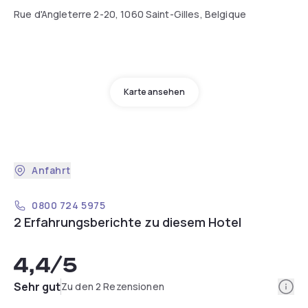
Rue d'Angleterre 2-20, 1060 Saint-Gilles, Belgique
Karte ansehen
Anfahrt
0800 724 5975
2 Erfahrungsberichte zu diesem Hotel
4,4
/5
Info
Sehr gut
Zu den 2 Rezensionen