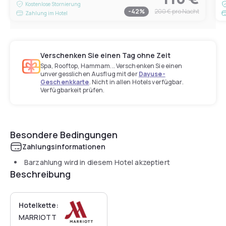
Kostenlose Stornierung
-
42
%
200 €
pro Nacht
Zahlung im Hotel
Verschenken Sie einen Tag ohne Zeit
Spa, Rooftop, Hammam... Verschenken Sie einen
unvergesslichen Ausflug mit der
Dayuse-
Geschenkkarte
. Nicht in allen Hotels verfügbar.
Verfügbarkeit prüfen.
Besondere Bedingungen
Zahlungsinformationen
Barzahlung wird in diesem Hotel akzeptiert
Beschreibung
Hotelkette:
MARRIOTT