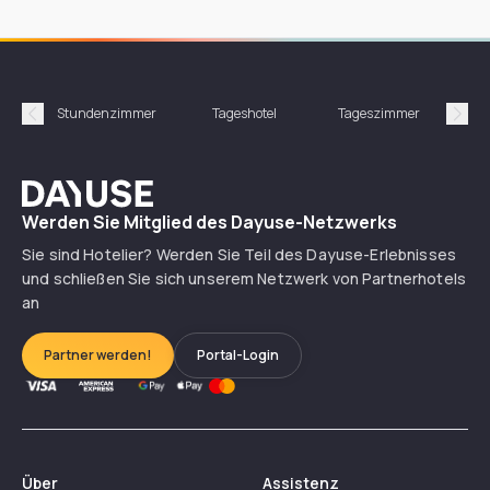
Stundenzimmer
Tageshotel
Tageszimmer
Gün
Précédent
Suiv
Dayuse
Werden Sie Mitglied des Dayuse-Netzwerks
Sie sind Hotelier? Werden Sie Teil des Dayuse-Erlebnisses
und schließen Sie sich unserem Netzwerk von Partnerhotels
an
Partner werden!
Portal-Login
Über
Assistenz