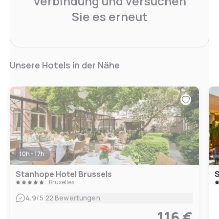
Verbindung und versuchen
Sie es erneut
Unsere Hotels in der Nähe
10h - 17h
Stanhope Hotel Brussels
S
Bruxelles
|
4.9
/5
22 Bewertungen
116 €