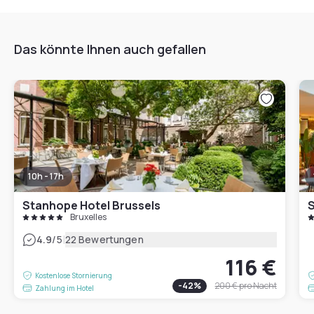
Das könnte Ihnen auch gefallen
10h - 17h
Stanhope Hotel Brussels
S
Bruxelles
|
4.9
/5
22 Bewertungen
116 €
Kostenlose Stornierung
-
42
%
200 €
pro Nacht
Zahlung im Hotel