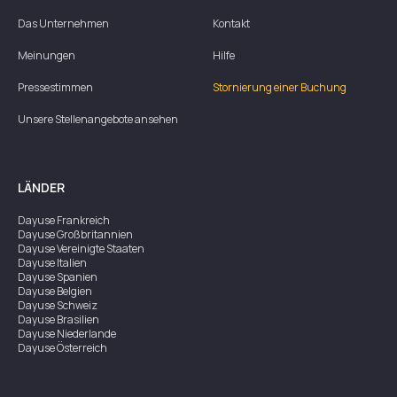
Das Unternehmen
Kontakt
Meinungen
Hilfe
Pressestimmen
Stornierung einer Buchung
Unsere Stellenangebote ansehen
LÄNDER
Dayuse
Frankreich
Dayuse
Großbritannien
Dayuse
Vereinigte Staaten
Dayuse
Italien
Dayuse
Spanien
Dayuse
Belgien
Dayuse
Schweiz
Dayuse
Brasilien
Dayuse
Niederlande
Dayuse
Österreich
Dayuse
Australien
Dayuse
Irland
Dayuse
Hongkong