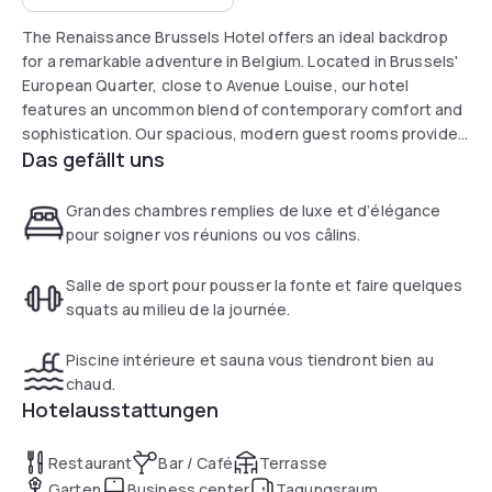
The Renaissance Brussels Hotel offers an ideal backdrop
for a remarkable adventure in Belgium. Located in Brussels'
European Quarter, close to Avenue Louise, our hotel
features an uncommon blend of contemporary comfort and
sophistication. Our spacious, modern guest rooms provide
Das gefällt uns
all you need to feel at home during your time in Brussels,
while attentive service and deluxe hotel amenities ensure a
pleasant stay.
Grandes chambres remplies de luxe et d’élégance
pour soigner vos réunions ou vos câlins.
Salle de sport pour pousser la fonte et faire quelques
squats au milieu de la journée.
Piscine intérieure et sauna vous tiendront bien au
chaud.
Hotelausstattungen
Restaurant
Bar / Café
Terrasse
Garten
Business center
Tagungsraum