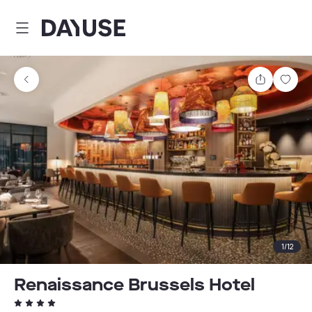
Dayuse
Teilen
Spei
1
/
12
Renaissance Brussels Hotel