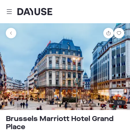
Dayuse
Teilen
Spei
1
/
11
Brussels Marriott Hotel Grand
Place