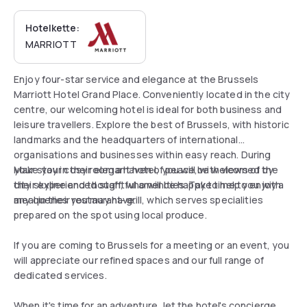
Hotelkette:
MARRIOTT
Enjoy four-star service and elegance at the Brussels
Marriott Hotel Grand Place. Conveniently located in the city
centre, our welcoming hotel is ideal for both business and
leisure travellers. Explore the best of Brussels, with historic
landmarks and the headquarters of international
organisations and businesses within easy reach. During
your stay in their elegant hotel, you will be welcomed by
Make your cosy room a haven of peace, with views of the
their experienced staff, who will be happy to help you with
city skyline and thoughtful amenities. Take time to enjoy a
any queries you may have.
meal in their restaurant-grill, which serves specialities
prepared on the spot using local produce.
If you are coming to Brussels for a meeting or an event, you
will appreciate our refined spaces and our full range of
dedicated services.
When it's time for an adventure, let the hotel's concierge