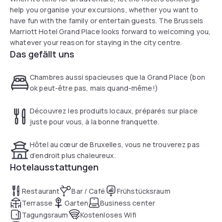
help you organise your excursions, whether you want to
have fun with the family or entertain guests. The Brussels
Marriott Hotel Grand Place looks forward to welcoming you,
whatever your reason for staying in the city centre.
Das gefällt uns
Chambres aussi spacieuses que la Grand Place (bon
ok peut-être pas, mais quand-même!)
Découvrez les produits locaux, préparés sur place
juste pour vous, à la bonne franquette.
Hôtel au cœur de Bruxelles, vous ne trouverez pas
d’endroit plus chaleureux.
Hotelausstattungen
Restaurant
Bar / Café
Frühstücksraum
Terrasse
Garten
Business center
Tagungsraum
Kostenloses Wifi