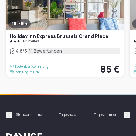
11h - 16h
Holiday Inn Express Brussels Grand Place
H
Bruxelles
|
4.6
/5
41 Bewertungen
85 €
Kostenlose Stornierung
Zahlung im Hotel
Stundenzimmer
Tageshotel
Tageszimmer
Gün
Précédent
Suiv
Dayuse