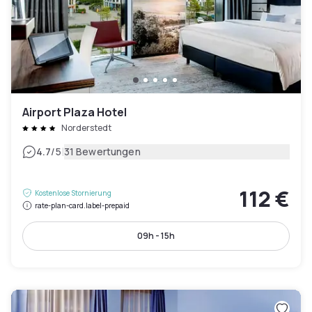
Airport Plaza Hotel
Norderstedt
|
4.7
/5
31 Bewertungen
112 €
Kostenlose Stornierung
rate-plan-card.label-prepaid
09h - 15h