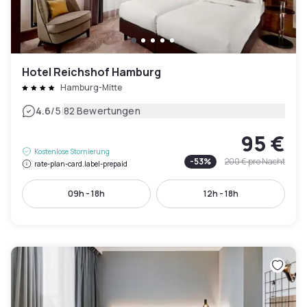
Hotel Reichshof Hamburg
Hamburg-Mitte
|
4.6
/5
82 Bewertungen
95 €
Kostenlose Stornierung
-
53
%
200 €
pro Nacht
rate-plan-card.label-prepaid
09h - 18h
12h - 18h