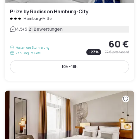
Prize by Radisson Hamburg-City
Hamburg-Mitte
|
4.5
/5
21 Bewertungen
60 €
Kostenlose Stornierung
-
23
%
77 €
pro Nacht
Zahlung im Hotel
10h - 18h