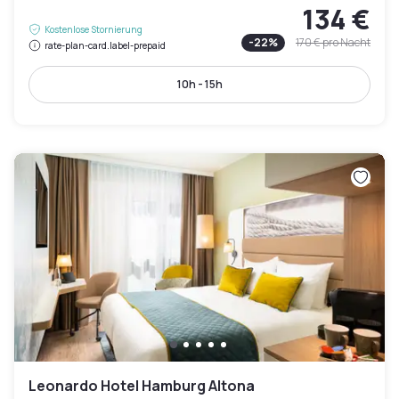
134 €
Kostenlose Stornierung
-
22
%
170 €
pro Nacht
rate-plan-card.label-prepaid
10h - 15h
Leonardo Hotel Hamburg Altona