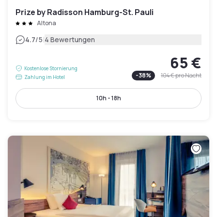
Prize by Radisson Hamburg-St. Pauli
Altona
|
4.7
/5
4 Bewertungen
65 €
Kostenlose Stornierung
-
38
%
104 €
pro Nacht
Zahlung im Hotel
10h - 18h