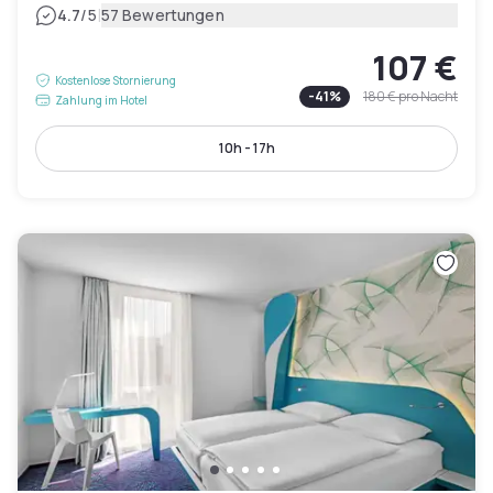
|
4.7
/5
57 Bewertungen
107 €
Kostenlose Stornierung
-
41
%
180 €
pro Nacht
Zahlung im Hotel
10h - 17h