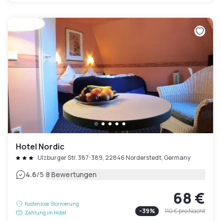
Hotel Nordic
Ulzburger Str. 387-389, 22846 Norderstedt, Germany
|
4.6
/5
8 Bewertungen
68 €
Kostenlose Stornierung
-
39
%
110 €
pro Nacht
Zahlung im Hotel