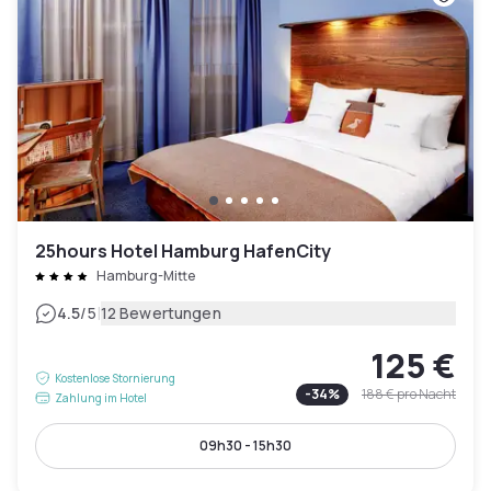
25hours Hotel Hamburg HafenCity
Hamburg-Mitte
|
4.5
/5
12 Bewertungen
125 €
Kostenlose Stornierung
-
34
%
188 €
pro Nacht
Zahlung im Hotel
09h30 - 15h30