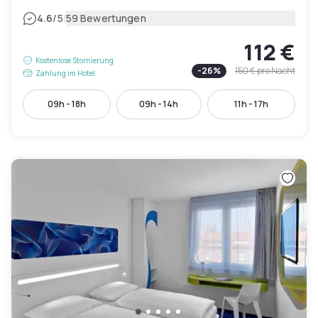
|
4.6
/5
59 Bewertungen
112 €
Kostenlose Stornierung
-
26
%
150 €
pro Nacht
Zahlung im Hotel
09h - 18h
09h - 14h
11h - 17h