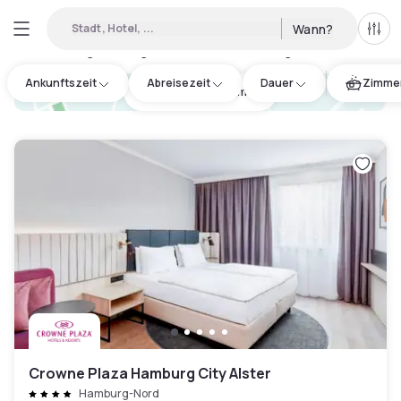
Stadt, Hotel, ...
Wann?
Alle 
Verfügbare Tageshotels in Bezirk Bergedorf
:
26
Ankunftszeit
Abreisezeit
Dauer
Zimmer
hotel.cta.view_map
Crowne Plaza Hamburg City Alster
Hamburg-Nord