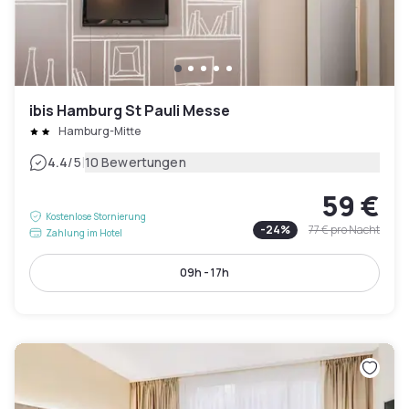
ibis Hamburg St Pauli Messe
Hamburg-Mitte
|
4.4
/5
10 Bewertungen
59 €
Kostenlose Stornierung
-
24
%
77 €
pro Nacht
Zahlung im Hotel
09h - 17h