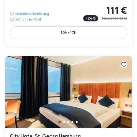
111 €
Kostenlose Stornierung
-
24
%
145 €
pro Nacht
Zahlung im Hotel
10h - 17h
City Hotel St. Georg Hamburg