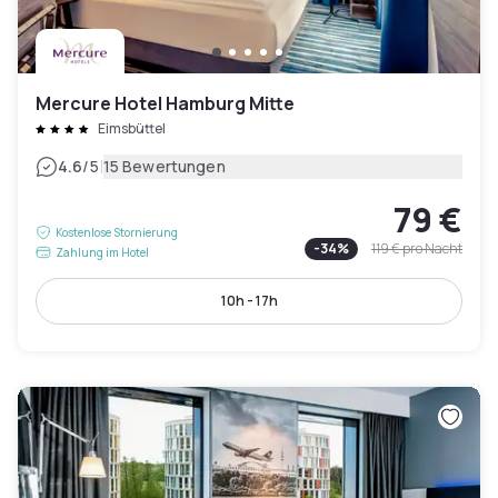
Mercure Hotel Hamburg Mitte
Eimsbüttel
|
4.6
/5
15 Bewertungen
79 €
Kostenlose Stornierung
-
34
%
119 €
pro Nacht
Zahlung im Hotel
10h - 17h