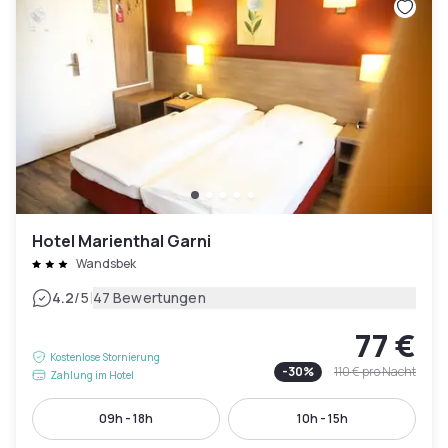
Hotel Marienthal Garni
Wandsbek
|
4.2
/5
47 Bewertungen
77 €
Kostenlose Stornierung
-
30
%
110 €
pro Nacht
Zahlung im Hotel
09h - 18h
10h - 15h