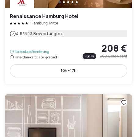
Renaissance Hamburg Hotel
Hamburg-Mitte
|
4.5
/5
13 Bewertungen
208 €
Kostenlose Stornierung
-
31
%
300 €
pro Nacht
rate-plan-card.label-prepaid
10h - 17h