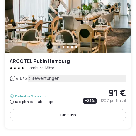
ARCOTEL Rubin Hamburg
Hamburg-Mitte
|
4.6
/5
3 Bewertungen
91 €
Kostenlose Stornierung
-
25
%
120 €
pro Nacht
rate-plan-card.label-prepaid
10h - 16h