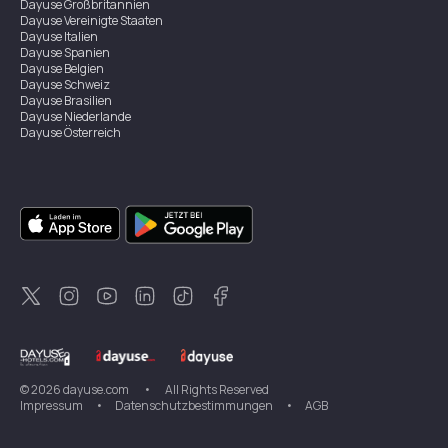
Dayuse
Großbritannien
Dayuse
Vereinigte Staaten
Dayuse
Italien
Dayuse
Spanien
Dayuse
Belgien
Dayuse
Schweiz
Dayuse
Brasilien
Dayuse
Niederlande
Dayuse
Österreich
Dayuse
Australien
Dayuse
Irland
Dayuse
Hongkong
Dayuse
Kanada
Dayuse
Singapur
Dayuse
Zweden
Dayuse
Thailand
Dayuse
Portugal
Dayuse
Korea
Dayuse
Neuseeland
Dayuse
Türkei
©
2026
dayuse.com
•
All Rights Reserved
Impressum
•
Datenschutzbestimmungen
•
AGB