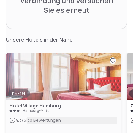
Verbindung und versuchen
Sie es erneut
Unsere Hotels in der Nähe
11h - 16h
Hotel Village Hamburg
C
Hamburg-Mitte
|
4.3
/5
30 Bewertungen