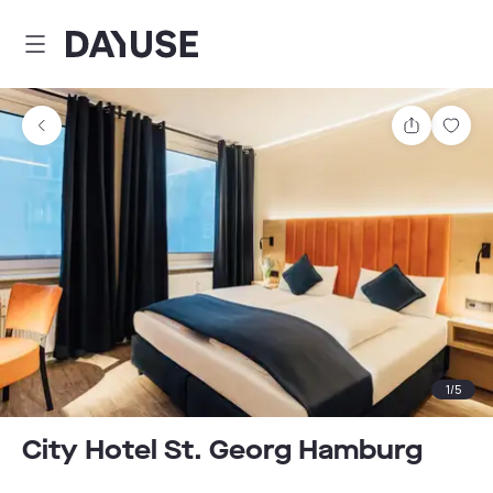
Dayuse
Teilen
Spei
1
/
5
City Hotel St. Georg Hamburg