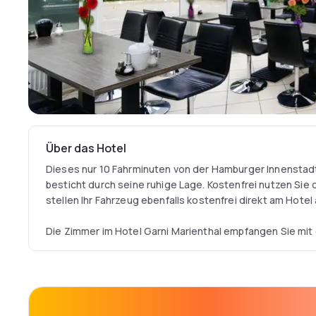
Über das Hotel
Dieses nur 10 Fahrminuten von der Hamburger Innenstad
besticht durch seine ruhige Lage. Kostenfrei nutzen Sie
stellen Ihr Fahrzeug ebenfalls kostenfrei direkt am Hotel 
Die Zimmer im Hotel Garni Marienthal empfangen Sie mit
Einrichtung.
Das Hotel Marienthal bietet auch einen lichtdurchflutete
schönem Wetter verweilen Sie beim Frühstück und bei G
unter freiem Himmel.