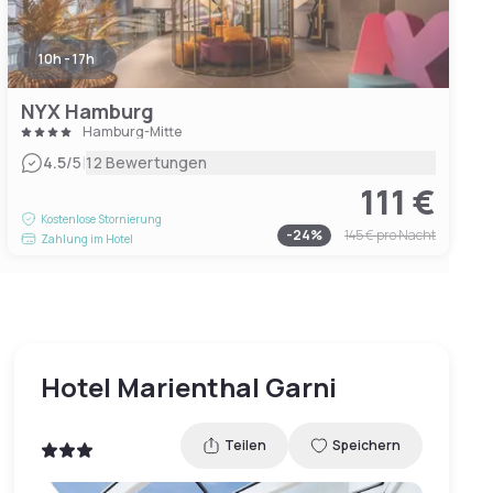
10h - 17h
NYX Hamburg
Hamburg-Mitte
|
4.5
/5
12 Bewertungen
111 €
Kostenlose Stornierung
-
24
%
145 €
pro Nacht
Zahlung im Hotel
Hotel Marienthal Garni
Teilen
Speichern