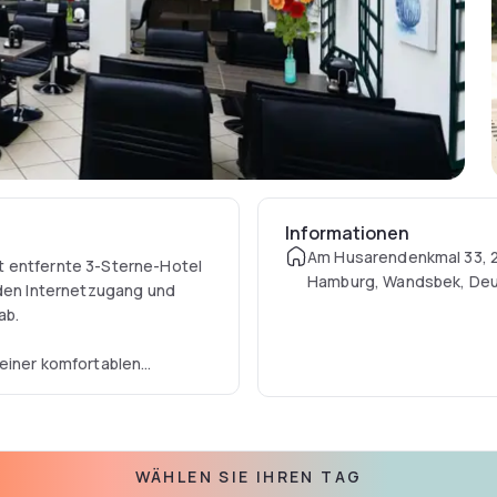
Informationen
Am Husarendenkmal 33, 
t entfernte 3-Sterne-Hotel
Hamburg, Wandsbek, Deu
 den Internetzugang und
ab.
 einer komfortablen
n Wintergarten. Bei
etränken auf der Terrasse
WÄHLEN SIE IHREN TAG