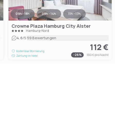
09h - 18h
09h - 14h
11h - 17h
Crowne Plaza Hamburg City Alster
Hamburg-Nord
|
4.6
/5
59 Bewertungen
112 €
€
Kostenlose Stornierung
-
26
%
150 €
pro Nacht
Zahlung im Hotel