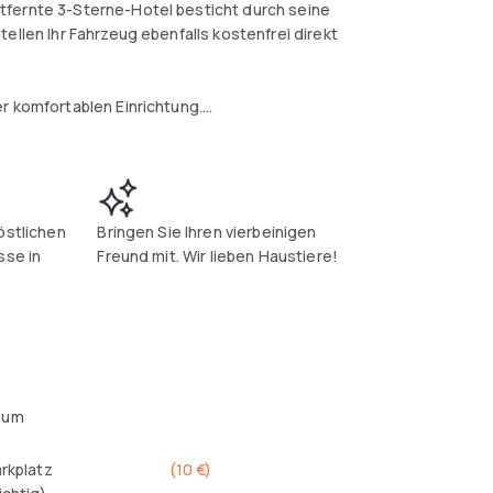
tfernte 3-Sterne-Hotel besticht durch seine
ellen Ihr Fahrzeug ebenfalls kostenfrei direkt
r komfortablen Einrichtung.
Wintergarten. Bei schönem Wetter verweilen Sie
eiem Himmel.
östlichen
Bringen Sie Ihren vierbeinigen
sse in
Freund mit. Wir lieben Haustiere!
aum
arkplatz
(
10 €
)