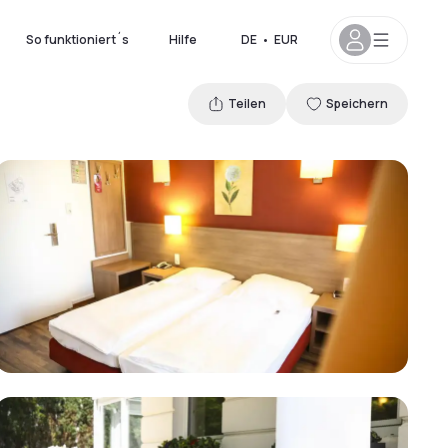
So funktioniert´s
Hilfe
DE
•
EUR
Teilen
Speichern