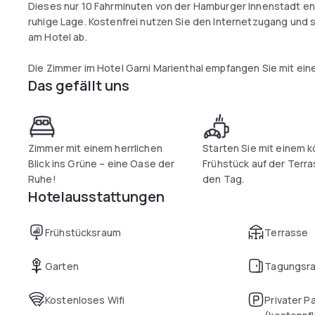
Dieses nur 10 Fahrminuten von der Hamburger Innenstadt en
ruhige Lage. Kostenfrei nutzen Sie den Internetzugang und st
am Hotel ab.
Die Zimmer im Hotel Garni Marienthal empfangen Sie mit eine
Das gefällt uns
Das Hotel Marienthal bietet auch einen lichtdurchfluteten 
beim Frühstück und bei Getränken auf der Terrasse unter fr
Zimmer mit einem herrlichen
Starten Sie mit einem k
Blick ins Grüne – eine Oase der
Frühstück auf der Terra
Ruhe!
den Tag.
Hotelausstattungen
Frühstücksraum
Terrasse
Garten
Tagungsr
Kostenloses Wifi
Privater P