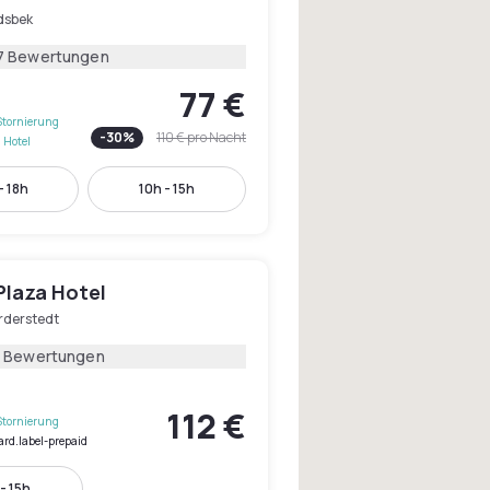
sbek
7 Bewertungen
77 €
Stornierung
-
30
%
110 €
pro Nacht
 Hotel
- 18h
10h - 15h
Plaza Hotel
rderstedt
1 Bewertungen
112 €
Stornierung
ard.label-prepaid
- 15h