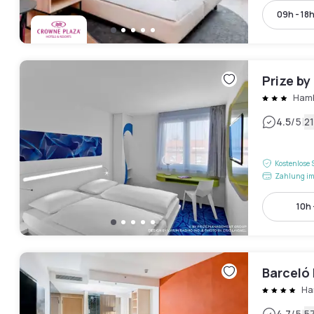
09h - 18
Prize b
Hamb
|
4.5
/5
2
Kostenlose 
Zahlung im
10h 
Barceló
Ha
4.7
/5
5