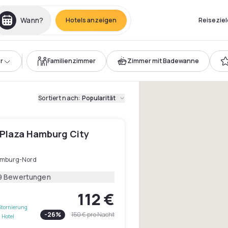
Wann?
Hotels anzeigen
Reiseziel
r
Familienzimmer
Zimmer mit Badewanne
Sortiert nach
:
Popularität
Plaza Hamburg City
mburg-Nord
9 Bewertungen
112 €
Stornierung
-
26
%
150 €
pro Nacht
 Hotel