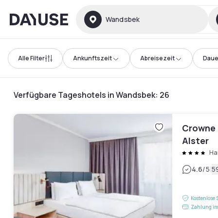
Dayuse
Wandsbek
Alle Filter
Ankunftszeit
Abreisezeit
Daue
Verfügbare Tageshotels in Wandsbek
:
26
Crowne 
Alster
Ha
|
4.6
/5
5
Kostenlose 
Zahlung im