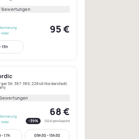
7 Bewertungen
95 €
Stornierung
 Hotel
- 15h
ordic
rger Str. 387-389, 22846 Norderstedt,
any
 Bewertungen
68 €
Stornierung
-
39
%
110 €
pro Nacht
 Hotel
 - 17h
09h30 - 15h30