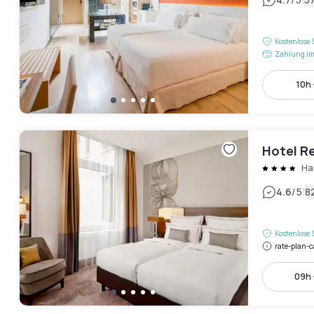
|
Kostenlose 
Zahlung im
10h 
Hotel R
Ha
|
4.6
/5
8
Kostenlose 
rate-plan-c
09h 