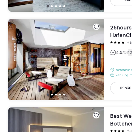
25hours
HafenCi
Ha
|
4.5
/5
1
Kostenlose 
Zahlung im
09h30 
Best We
Böttche
Ha