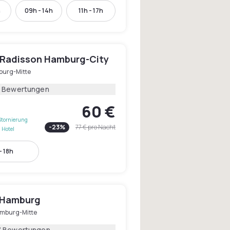
h
09h - 14h
11h - 17h
y Radisson Hamburg-City
urg-Mitte
1 Bewertungen
60 €
Stornierung
-
23
%
77 €
pro Nacht
 Hotel
- 18h
 Hamburg
mburg-Mitte
7 Bewertungen