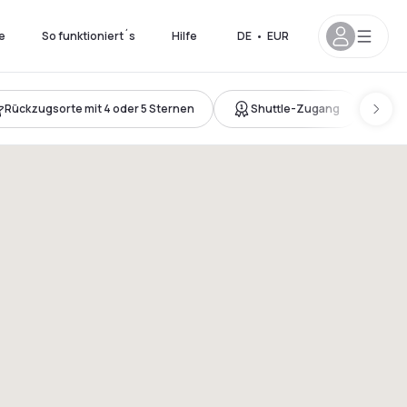
e
So funktioniert´s
Hilfe
DE
•
EUR
Rückzugsorte mit 4 oder 5 Sternen
Shuttle-Zugang
A