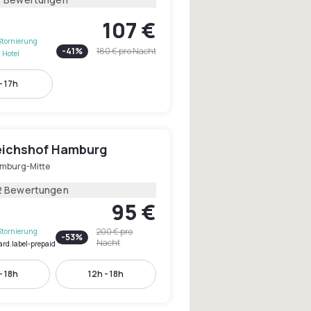
107 €
Stornierung
-
41
%
180 €
pro Nacht
 Hotel
- 17h
eichshof Hamburg
mburg-Mitte
2 Bewertungen
95 €
200 €
pro
Stornierung
-
53
%
Nacht
ard.label-prepaid
- 18h
12h - 18h