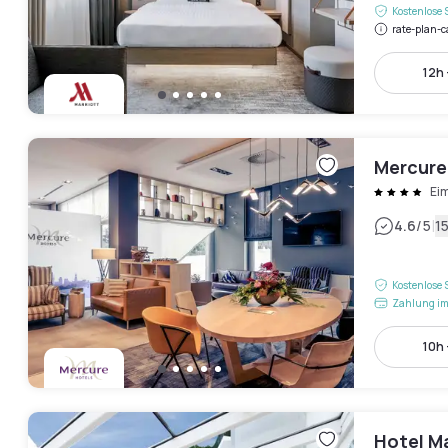
Kostenlose 
rate-plan-c
12h 
Mercure
Ei
|
4.6
/5
1
Kostenlose 
Zahlung im
10h 
Hotel Ma