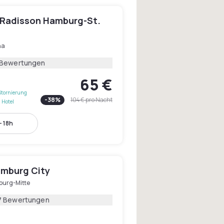
y Radisson Hamburg-St.
na
 Bewertungen
65 €
Stornierung
-
38
%
104 €
pro Nacht
 Hotel
- 18h
mburg City
urg-Mitte
7 Bewertungen