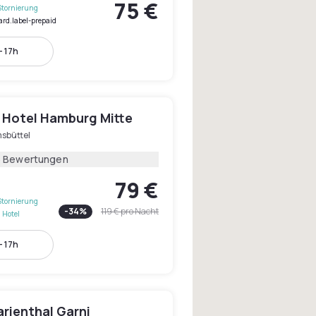
75 €
Stornierung
ard.label-prepaid
- 17h
 Hotel Hamburg Mitte
msbüttel
5 Bewertungen
79 €
Stornierung
-
34
%
119 €
pro Nacht
 Hotel
- 17h
rienthal Garni