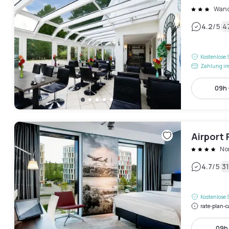
Wand
|
4.2
/5
4
Kostenlose 
Zahlung im
09h 
Airport 
No
|
4.7
/5
3
Kostenlose 
rate-plan-c
09h 