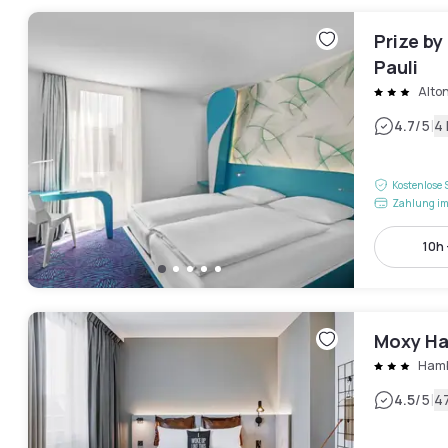
Prize b
Pauli
Alto
|
4.7
/5
4
Kostenlose 
Zahlung im
10h 
Moxy Ha
Hamb
|
4.5
/5
4