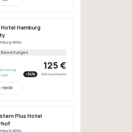
 Hotel Hamburg
ty
mburg-Mitte
2 Bewertungen
125 €
Stornierung
-
34
%
188 €
pro Nacht
 Hotel
- 15h30
stern Plus Hotel
rhof
mburg-Mitte