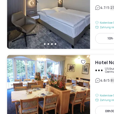
|
4.7
/5
2
Kostenlose 
Zahlung im
10h 
Hotel N
Ulzbu
Germ
|
4.6
/5
8
Kostenlose 
Zahlung im
08h30