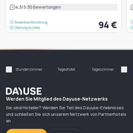
|
4.3
/5
30 Bewertungen
94 €
Kostenlose Stornierung
Zahlung im Hotel
Stundenzimmer
Tageshotel
Tageszimmer
Gün
Précédent
Suiv
Dayuse
Werden Sie Mitglied des Dayuse-Netzwerks
Sie sind Hotelier? Werden Sie Teil des Dayuse-Erlebnisses
und schließen Sie sich unserem Netzwerk von Partnerhotels
an