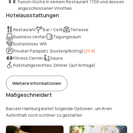
interessiert sind, sehr beliebt.
Fusion-Küche in seinem Restaurant 1700 und dessen
angeschlossener Vinothek.
Hotelausstattungen
Restaurant
Bar / Café
Terrasse
Business center
Tagungsraum
Kostenloses Wifi
Privater Parkplatz (kostenpflichtig)
(
25 €
)
Fitness Center
Sauna
Rollstuhlgerechtes Zimmer (auf Anfrage)
Weitere Informationen
Maßgeschneidert
Barceló Hamburg bietet folgende Optionen, um Ihren
Aufenthalt noch schöner zu gestalten