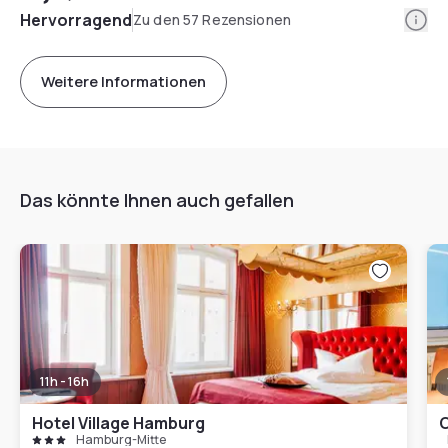
Info
Hervorragend
Zu den 57 Rezensionen
Weitere Informationen
Das könnte Ihnen auch gefallen
11h - 16h
Hotel Village Hamburg
C
Hamburg-Mitte