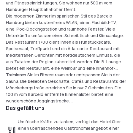
und Fitnesseinrichtungen. Sie wohnen nur 500 m vom
Hamburger Hauptbahnhof entfernt.
Die modernen Zimmer im spanischen Stil des Barceló
Hamburg bieten kostenfreies WLAN, einen Flachbild-TV,
eine iPod-Dockingstation und raumhohe Fenster. Viele
Unterkünfte umfassen einen Schreibtisch und Klimaanlage.
Das Restaurant 1700 dient Ihnen als Frühstückscafé,
Speisesaal, Treffpunkt und ein À-la-carte-Restaurant mit
mediterranen Gerichten mit norddeutschem Einfluss, die
aus Zutaten der Region zubereitet werden. Die B-Lounge
bietet ein Restaurant, eine Weinbar und eine Innenhof-
Terrasse.
Trainieren Sie im Fitnessraum oder entspannen Sie in der
Sauna. Die beliebten Geschäfte, Cafés und Restaurants der
Mönckebergstraße erreichen Sie in nur 7 Gehminuten. Die
100 m vom Barceló entfernte Binnenalster bietet eine
wunderschöne Joggingstrecke.
Das gefällt uns
Das Hotel liegt auch günstig für die Einkaufsmöglichkeiten
am Jungfernstieg und dem Neuen Wall. Hamburg Zentrum -
Um frische Kräfte zu tanken, verfügt das Hotel über
Altstadt ist bei Reisenden, die an Shoppen, Essen und Kultur
einen überraschendes Gastronomieangebot einer