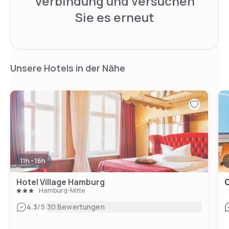
Verbindung und versuchen
Sie es erneut
Unsere Hotels in der Nähe
11h - 16h
Hotel Village Hamburg
C
Hamburg-Mitte
|
4.3
/5
30 Bewertungen