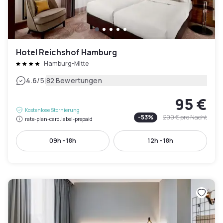
Hotel Reichshof Hamburg
Hamburg-Mitte
|
4.6
/5
82 Bewertungen
95 €
Kostenlose Stornierung
-
53
%
200 €
pro Nacht
rate-plan-card.label-prepaid
09h - 18h
12h - 18h