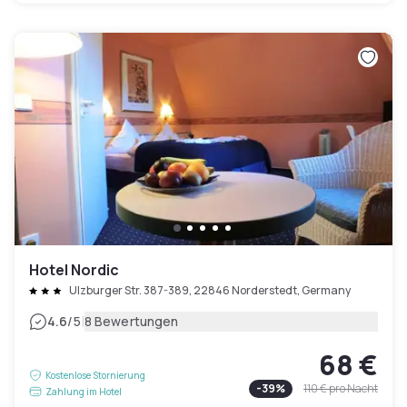
Hotel Nordic
Ulzburger Str. 387-389, 22846 Norderstedt, Germany
|
4.6
/5
8 Bewertungen
68 €
Kostenlose Stornierung
-
39
%
110 €
pro Nacht
Zahlung im Hotel