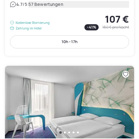
|
4.7
/5
57 Bewertungen
107 €
Kostenlose Stornierung
-
41
%
180 €
pro Nacht
Zahlung im Hotel
10h - 17h