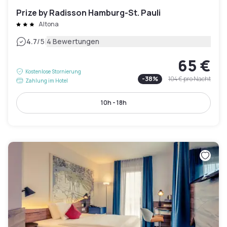
Prize by Radisson Hamburg-St. Pauli
Altona
|
4.7
/5
4 Bewertungen
65 €
Kostenlose Stornierung
-
38
%
104 €
pro Nacht
Zahlung im Hotel
10h - 18h