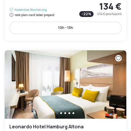
134 €
Kostenlose Stornierung
-
22
%
170 €
pro Nacht
rate-plan-card.label-prepaid
10h - 15h
Leonardo Hotel Hamburg Altona