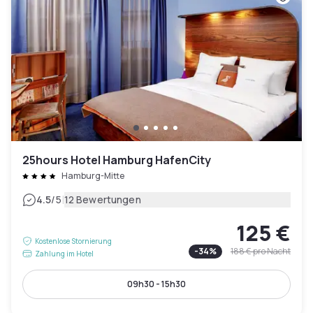
25hours Hotel Hamburg HafenCity
Hamburg-Mitte
|
4.5
/5
12 Bewertungen
125 €
Kostenlose Stornierung
-
34
%
188 €
pro Nacht
Zahlung im Hotel
09h30 - 15h30