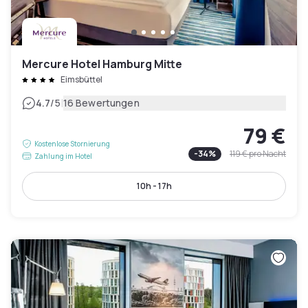
Mercure Hotel Hamburg Mitte
Eimsbüttel
|
4.7
/5
16 Bewertungen
79 €
Kostenlose Stornierung
-
34
%
119 €
pro Nacht
Zahlung im Hotel
10h - 17h