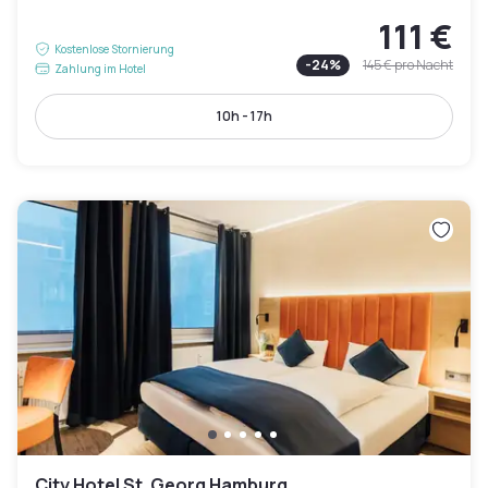
111 €
Kostenlose Stornierung
-
24
%
145 €
pro Nacht
Zahlung im Hotel
10h - 17h
City Hotel St. Georg Hamburg