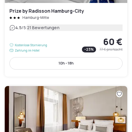
Prize by Radisson Hamburg-City
Hamburg-Mitte
|
4.5
/5
21 Bewertungen
60 €
Kostenlose Stornierung
-
23
%
77 €
pro Nacht
Zahlung im Hotel
10h - 18h