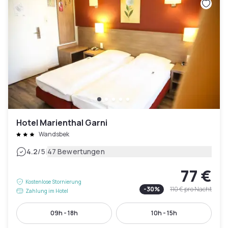
Hotel Marienthal Garni
Wandsbek
|
4.2
/5
47 Bewertungen
77 €
Kostenlose Stornierung
-
30
%
110 €
pro Nacht
Zahlung im Hotel
09h - 18h
10h - 15h