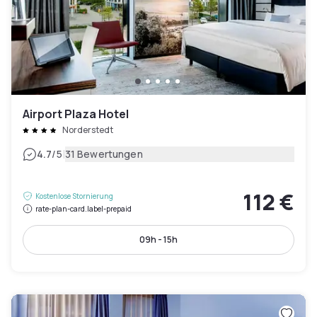
Airport Plaza Hotel
Norderstedt
|
4.7
/5
31 Bewertungen
112 €
Kostenlose Stornierung
rate-plan-card.label-prepaid
09h - 15h