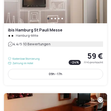
ibis Hamburg St Pauli Messe
Hamburg-Mitte
|
4.4
/5
10 Bewertungen
59 €
Kostenlose Stornierung
-
24
%
77 €
pro Nacht
Zahlung im Hotel
09h - 17h