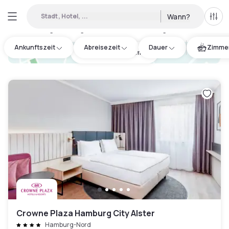
Stadt, Hotel, ...
Wann?
Alle 
Verfügbare Tageshotels in Bezirk Bergedorf
:
26
Ankunftszeit
Abreisezeit
Dauer
Zimmer
hotel.cta.view_map
Crowne Plaza Hamburg City Alster
Hamburg-Nord