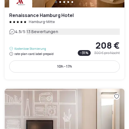
Renaissance Hamburg Hotel
Hamburg-Mitte
|
4.5
/5
13 Bewertungen
208 €
Kostenlose Stornierung
-
31
%
300 €
pro Nacht
rate-plan-card.label-prepaid
10h - 17h