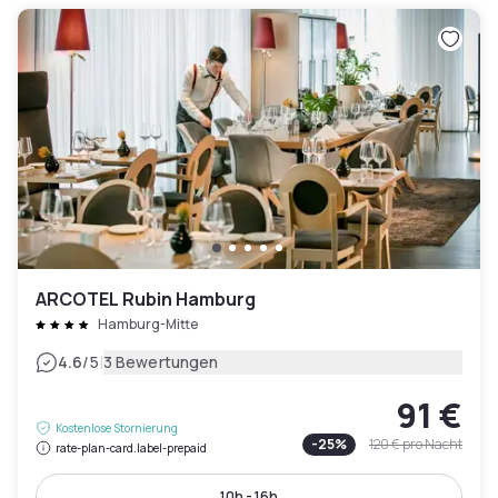
ARCOTEL Rubin Hamburg
Hamburg-Mitte
|
4.6
/5
3 Bewertungen
91 €
Kostenlose Stornierung
-
25
%
120 €
pro Nacht
rate-plan-card.label-prepaid
10h - 16h