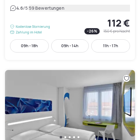
|
4.6
/5
59 Bewertungen
112 €
Kostenlose Stornierung
-
26
%
150 €
pro Nacht
Zahlung im Hotel
09h - 18h
09h - 14h
11h - 17h