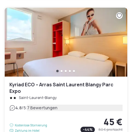
Kyriad ECO – Arras Saint Laurent Blangy Parc
Expo
Saint-Laurent-Blangy
|
4.8
/5
7 Bewertungen
45 €
Kostenlose Stornierung
-
44
%
80 €
pro Nacht
Zahlung im Hotel