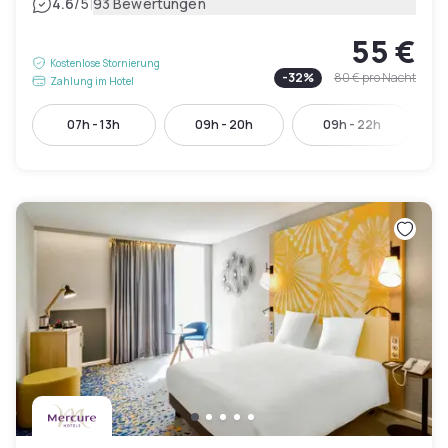
|
4.6
/5
93 Bewertungen
55 €
Kostenlose Stornierung
-
32
%
80 €
pro Nacht
Zahlung im Hotel
07h - 13h
09h - 20h
09h - 22h