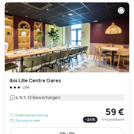
ibis Lille Centre Gares
Lille
|
4.5
/5
12 Bewertungen
59 €
Kostenlose Stornierung
-
24
%
77 €
pro Nacht
Zahlung im Hotel
10h - 15h