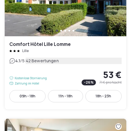
Comfort Hôtel Lille Lomme
Lille
|
4.1
/5
42 Bewertungen
53 €
Kostenlose Stornierung
-
26
%
71 €
pro Nacht
Zahlung im Hotel
09h - 18h
11h - 18h
18h - 23h