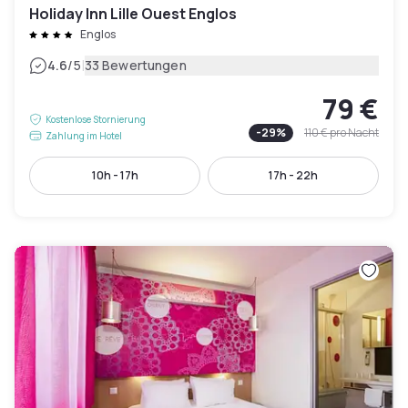
Holiday Inn Lille Ouest Englos
Englos
|
4.6
/5
33 Bewertungen
79 €
Kostenlose Stornierung
-
29
%
110 €
pro Nacht
Zahlung im Hotel
10h - 17h
17h - 22h