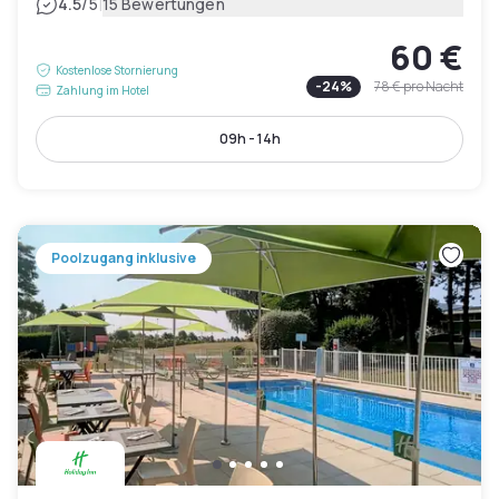
|
4.5
/5
15 Bewertungen
60 €
Kostenlose Stornierung
-
24
%
78 €
pro Nacht
Zahlung im Hotel
09h - 14h
Poolzugang inklusive