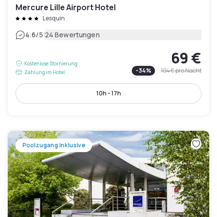
Mercure Lille Airport Hotel
Lesquin
|
4.6
/5
24 Bewertungen
69 €
Kostenlose Stornierung
-
34
%
104 €
pro Nacht
Zahlung im Hotel
10h - 17h
Poolzugang inklusive