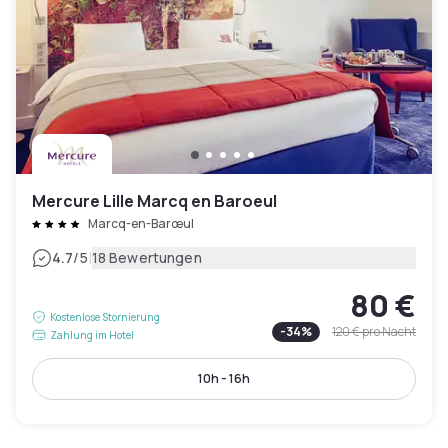
Mercure Lille Marcq en Baroeul
Marcq-en-Barœul
|
4.7
/5
18 Bewertungen
80 €
Kostenlose Stornierung
-
34
%
120 €
pro Nacht
Zahlung im Hotel
10h - 16h