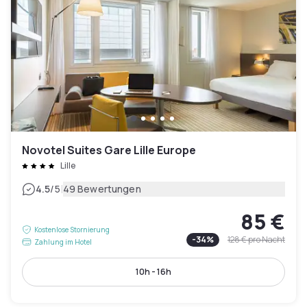
Novotel Suites Gare Lille Europe
Lille
|
4.5
/5
49 Bewertungen
85 €
Kostenlose Stornierung
-
34
%
128 €
pro Nacht
Zahlung im Hotel
10h - 16h