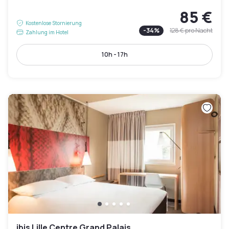
85 €
Kostenlose Stornierung
-
34
%
128 €
pro Nacht
Zahlung im Hotel
10h - 17h
ibis Lille Centre Grand Palais