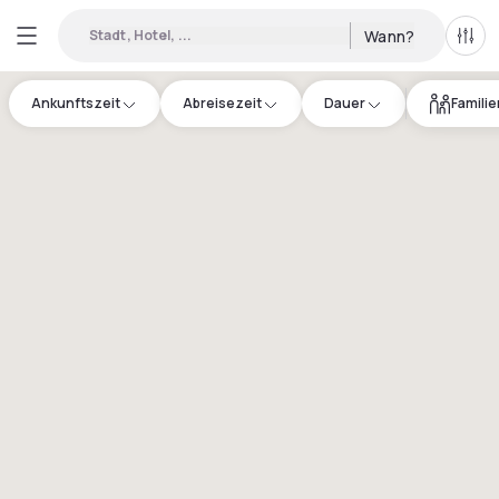
Stadt, Hotel, ...
Wann?
Alle 
Ankunftszeit
Abreisezeit
Dauer
Famili