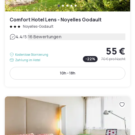
Comfort Hotel Lens - Noyelles Godault
Noyelles-Godault
|
4.4
/5
16 Bewertungen
55 €
Kostenlose Stornierung
-
22
%
70 €
pro Nacht
Zahlung im Hotel
10h - 18h