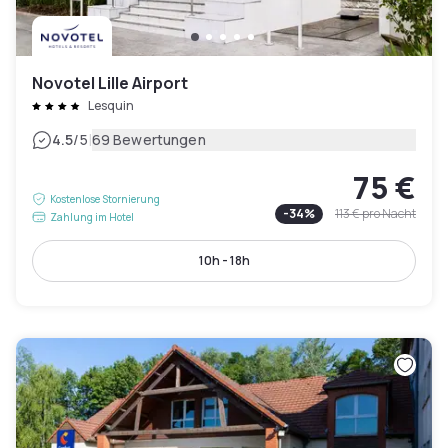
Novotel Lille Airport
Lesquin
|
4.5
/5
69 Bewertungen
75 €
Kostenlose Stornierung
-
34
%
113 €
pro Nacht
Zahlung im Hotel
10h - 18h