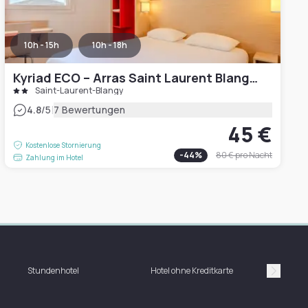
10h - 15h
10h - 18h
Kyriad ECO – Arras Saint Laurent Blangy Parc Expo
Saint-Laurent-Blangy
|
4.8
/5
7 Bewertungen
45 €
Kostenlose Stornierung
-
44
%
80 €
pro Nacht
Zahlung im Hotel
Stundenhotel
Hotel ohne Kreditkarte
H
Suivan