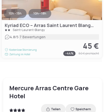
10h - 15h
10h - 18h
Kyriad ECO – Arras Saint Laurent Blangy Parc Expo
Saint-Laurent-Blangy
|
4.8
/5
7 Bewertungen
45 €
Kostenlose Stornierung
-
44
%
80 €
pro Nacht
Zahlung im Hotel
Mercure Arras Centre Gare
Hotel
Teilen
Speichern