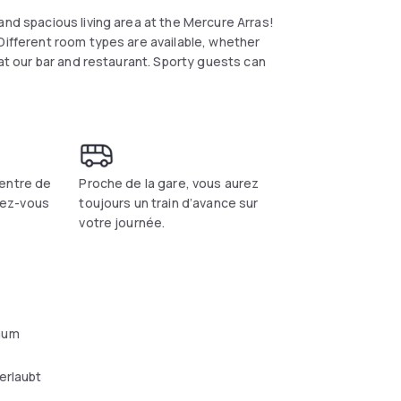
and spacious living area at the Mercure Arras!
Different room types are available, whether
 at our bar and restaurant. Sporty guests can
entre de
Proche de la gare, vous aurez
llez-vous
toujours un train d’avance sur
votre journée.
aum
erlaubt