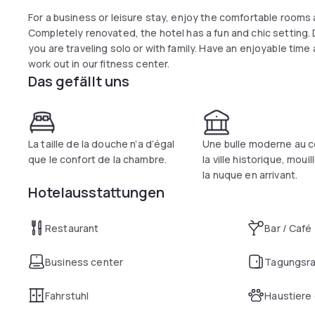
For a business or leisure stay, enjoy the comfortable rooms 
Completely renovated, the hotel has a fun and chic setting. 
you are traveling solo or with family. Have an enjoyable time
work out in our fitness center.
Das gefällt uns
La taille de la douche n’a d’égal
Une bulle moderne au c
que le confort de la chambre.
la ville historique, moui
la nuque en arrivant.
Hotelausstattungen
Restaurant
Bar / Café
Business center
Tagungsr
Fahrstuhl
Haustiere 