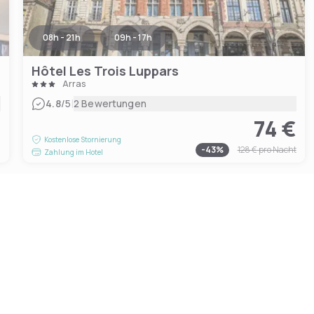
08h - 21h
09h - 17h
Hôtel Les Trois Luppars
Arras
|
4.8
/5
2 Bewertungen
74 €
€
Kostenlose Stornierung
-
43
%
128 €
pro Nacht
Zahlung im Hotel