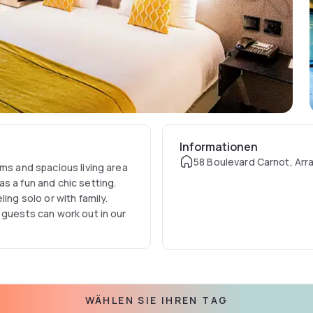
Informationen
58 Boulevard Carnot, Arr
oms and spacious living area
s a fun and chic setting.
ing solo or with family.
 guests can work out in our
WÄHLEN SIE IHREN TAG