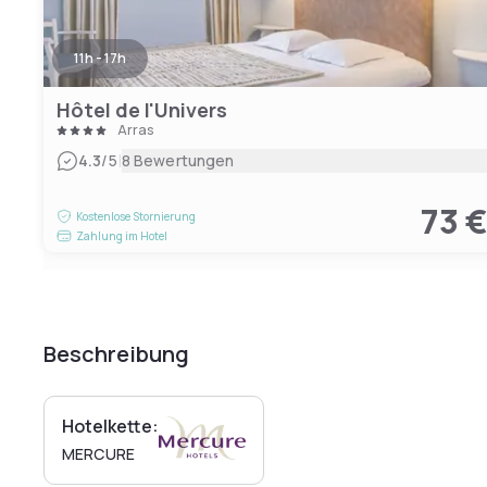
11h - 17h
Hôtel de l'Univers
Arras
|
4.3
/5
8 Bewertungen
73 
Kostenlose Stornierung
Zahlung im Hotel
Beschreibung
Hotelkette:
MERCURE