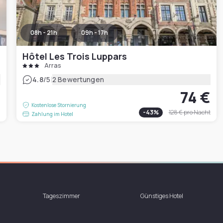
08h - 21h
09h - 17h
Hôtel Les Trois Luppars
Arras
|
4.8
/5
2 Bewertungen
74 €
€
Kostenlose Stornierung
-
43
%
128 €
pro Nacht
Zahlung im Hotel
Tageszimmer
Günstiges Hotel