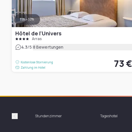
11h - 17h
Hôtel de l'Univers
Arras
|
4.3
/5
8 Bewertungen
73 
Kostenlose Stornierung
Zahlung im Hotel
Stundenzimmer
Tageshotel
Précédent