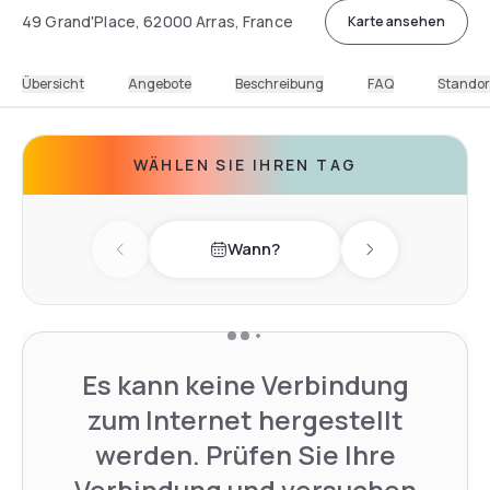
49 Grand'Place, 62000 Arras, France
Karte ansehen
Übersicht
Angebote
Beschreibung
FAQ
Standor
WÄHLEN SIE IHREN TAG
Wann?
Previous day
Next day
Es kann keine Verbindung
zum Internet hergestellt
werden. Prüfen Sie Ihre
Verbindung und versuchen