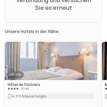
Sie es erneut
Unsere Hotels in der Nähe
11h - 17h
Hôtel de l'Univers
M
Arras
|
4.3
/5
8 Bewertungen