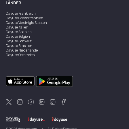
LÄNDER
Dayuse
Frankreich
Dayuse
Großbritannien
Dayuse
Vereinigte Staaten
Dayuse
Italien
Dayuse
Spanien
Dayuse
Belgien
Dayuse
Schweiz
Dayuse
Brasilien
Dayuse
Niederlande
Dayuse
Österreich
Dayuse
Australien
Dayuse
Irland
Dayuse
Hongkong
Dayuse
Kanada
Dayuse
Singapur
Dayuse
Zweden
Dayuse
Thailand
Dayuse
Portugal
Dayuse
Korea
Dayuse
Neuseeland
Dayuse
Türkei
©
2026
dayuse.com
•
All Rights Reserved