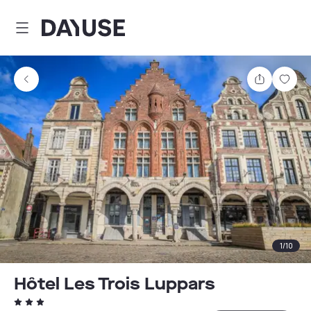
Dayuse
Teilen
Spei
1
/
10
Hôtel Les Trois Luppars