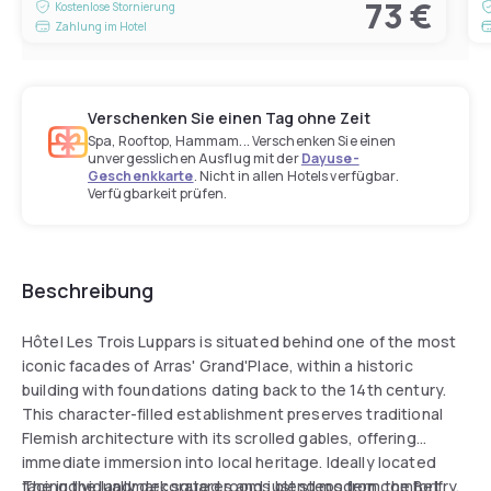
73 €
Kostenlose Stornierung
Zahlung im Hotel
Verschenken Sie einen Tag ohne Zeit
Spa, Rooftop, Hammam... Verschenken Sie einen
unvergesslichen Ausflug mit der
Dayuse-
Geschenkkarte
. Nicht in allen Hotels verfügbar.
Verfügbarkeit prüfen.
Beschreibung
Hôtel Les Trois Luppars is situated behind one of the most
iconic facades of Arras' Grand'Place, within a historic
building with foundations dating back to the 14th century.
This character-filled establishment preserves traditional
Flemish architecture with its scrolled gables, offering
immediate immersion into local heritage. Ideally located
facing the landmark squares and just steps from the Belfry,
The individually decorated rooms blend modern comfort