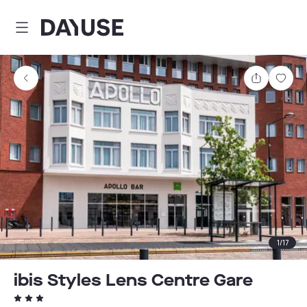
Dayuse
Teilen
Spei
1
/
17
ibis Styles Lens Centre Gare