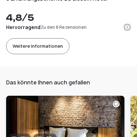
4,8
/5
Info
Hervorragend
Zu den 8 Rezensionen
Weitere Informationen
Das könnte Ihnen auch gefallen