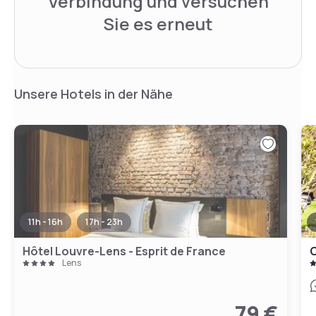
Verbindung und versuchen
Sie es erneut
Unsere Hotels in der Nähe
11h - 16h
17h - 23h
Hôtel Louvre-Lens - Esprit de France
C
Lens
79 €