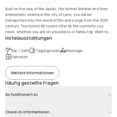
Built on the site of the Apollo, the former theater and then
emblematic cinema in the city of Lens, you will be
transported into the world of film and songs from the 20th
century. The hotel's 85 rooms offer all the comforts you
need, whether you are on a business or family trip. Want to
Hotelausstattungen
relax or have fun? Come and spend an evening in our bar:
our team will welcome you with good humor for a great time.
Bar / Café
Tagungsraum
Massage
Fahrstuhl
Weitere Informationen
Häufig gestellte Fragen
So funktioniert es
Check-in-Informationen