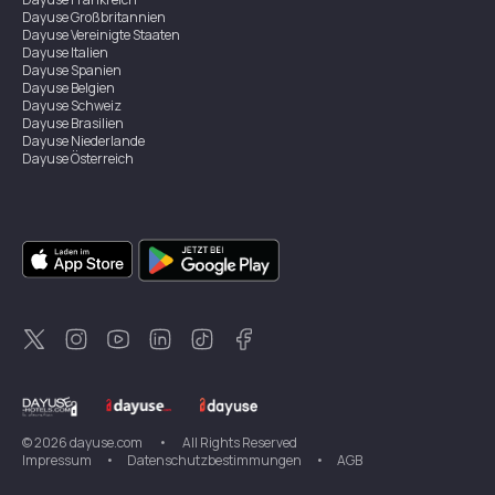
Dayuse
Großbritannien
Dayuse
Vereinigte Staaten
Dayuse
Italien
Dayuse
Spanien
Dayuse
Belgien
Dayuse
Schweiz
Dayuse
Brasilien
Dayuse
Niederlande
Dayuse
Österreich
Dayuse
Australien
Dayuse
Irland
Dayuse
Hongkong
Dayuse
Kanada
Dayuse
Singapur
Dayuse
Zweden
Dayuse
Thailand
Dayuse
Portugal
Dayuse
Korea
Dayuse
Neuseeland
Dayuse
Türkei
©
2026
dayuse.com
•
All Rights Reserved
Impressum
•
Datenschutzbestimmungen
•
AGB