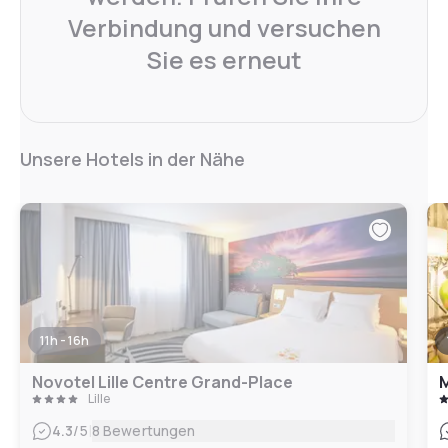
Verbindung und versuchen
Sie es erneut
Unsere Hotels in der Nähe
11h - 16h
Novotel Lille Centre Grand-Place
M
Lille
|
4.3
/5
8 Bewertungen