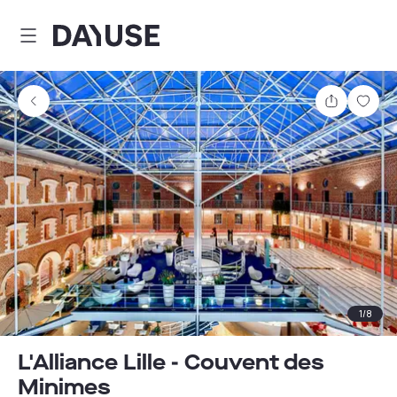
Dayuse
Teilen
Spei
1
/
8
L'Alliance Lille - Couvent des
Minimes