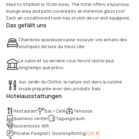
Mauroy Stadium is 10 km away. The hotel offers a luxurious
lounge area and patio covered by an immense glass roof.
Each air-conditioned room has stylish décor and equipped
Das gefällt uns
Canal+ satellite TV and a minibar. They also have a marble
bathroom and free Wi-Fi access.
Le Jardin du Cloître restaurant serves a buffet breakfast
Chambres spacieuses pour essayer vos achats des
daily and local cuisine based on fresh market products.
boutiques de luxe du Vieux Lille
L’Échiquier piano bar, offers live entertainment every
evening.
Le salon et sa verrière vous feront rester plus
Alliance Lille - Couvent Des Minimes sits just 150 m from
longtemps que prévu
Bois de Boulogne, a leafy 50-hectare park. It is also 15
minutes from both Lille Europe and Lille Flandre SNCF/TGV
Aux Jardin du Cloître, la nature est dans la cuisine
Train Stations by car.
locale préparée avec des produits frais
Hotelausstattungen
Restaurant
Bar / Café
Terrasse
Business center
Tagungsraum
Kostenloses Wifi
Privater Parkplatz (kostenpflichtig)
(
20 €
)