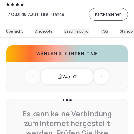
17 Quai du Wault, Lille, France
Karte ansehen
Übersicht
Angebote
Beschreibung
FAQ
Standor
WÄHLEN SIE IHREN TAG
Wann?
Previous day
Next day
Es kann keine Verbindung
zum Internet hergestellt
werden. Prüfen Sie Ihre