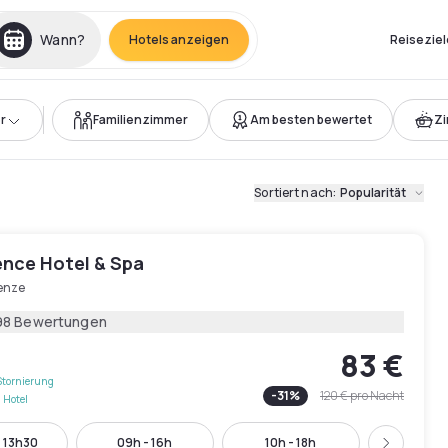
Wann?
Hotels anzeigen
Reiseziel
r
Familienzimmer
Am besten bewertet
Z
Sortiert nach
:
Popularität
ence Hotel & Spa
renze
98 Bewertungen
83 €
Stornierung
-
31
%
120 €
pro Nacht
 Hotel
- 13h30
09h - 16h
10h - 18h
11h - 