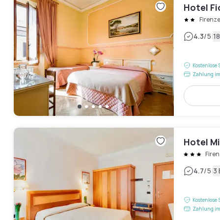
Hotel Fi
Firenz
|
4.3
/5
1
Kostenlose 
Zahlung im
Hotel M
Fire
|
4.7
/5
3
Kostenlose 
Zahlung im