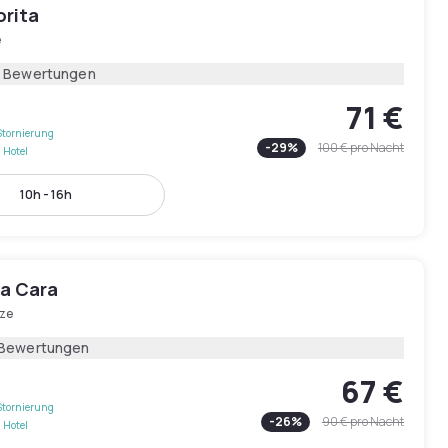
orita
e
8 Bewertungen
71 €
Stornierung
-
29
%
100 €
pro Nacht
 Hotel
10h - 16h
ia Cara
nze
 Bewertungen
67 €
Stornierung
-
26
%
90 €
pro Nacht
 Hotel