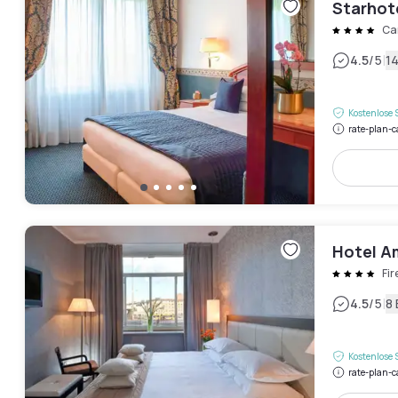
Starhot
Ca
|
4.5
/5
1
Kostenlose 
rate-plan-c
Hotel A
Fi
|
4.5
/5
8
Kostenlose 
rate-plan-c