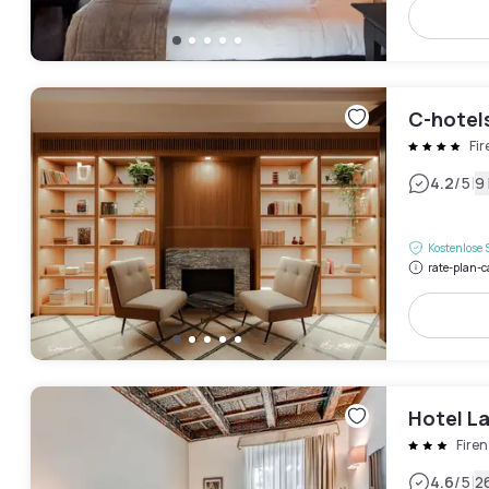
C-hotel
Fi
|
4.2
/5
9
Kostenlose 
rate-plan-c
Hotel L
Fire
|
4.6
/5
2