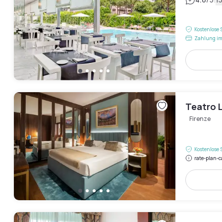
|
Kostenlose 
Zahlung im
Teatro 
Firenze
Kostenlose 
rate-plan-c