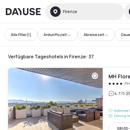
Dayuse
Firenze
Alle Filter
Ankunftszeit
Abreisezeit
Daue
Verfügbare Tageshotels in Firenze
:
37
MH Flor
Fi
|
4.7
/5
2
Kostenlose 
Zahlung im
08h30 