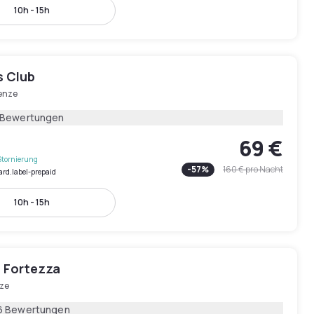
10h - 15h
s Club
renze
 Bewertungen
69 €
Stornierung
-
57
%
160 €
pro Nacht
ard.label-prepaid
10h - 15h
a Fortezza
nze
6 Bewertungen