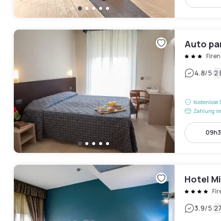
Auto pa
Fire
|
4.8
/5
2
Kostenlose 
Zahlung im
09h3
Hotel M
Fi
|
3.9
/5
2