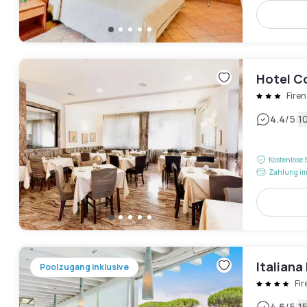
Hotel Co
Fire
|
4.4
/5
1
Kostenlose 
Zahlung im
Italiana
Poolzugang inklusive
Fi
4.6
/5
1