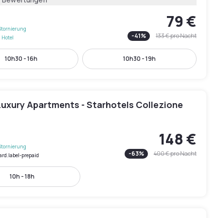
79 €
Stornierung
-
41
%
133 €
pro Nacht
 Hotel
10h30 - 16h
10h30 - 19h
Luxury Apartments - Starhotels Collezione
148 €
Stornierung
-
63
%
400 €
pro Nacht
ard.label-prepaid
10h - 18h