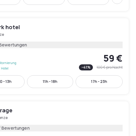
Weiter
rk hotel
nze
 Bewertungen
59 €
Stornierung
-
41
%
100 €
pro Nacht
 Hotel
0 - 13h
11h - 18h
17h - 23h
irage
renze
7 Bewertungen