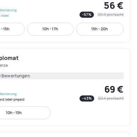
56 €
Stornierung
-
57
%
130 €
pro Nacht
 Hotel
 - 15h
10h - 17h
15h - 20h
iplomat
renze
9 Bewertungen
69 €
Stornierung
-
43
%
120 €
pro Nacht
ard.label-prepaid
10h - 15h