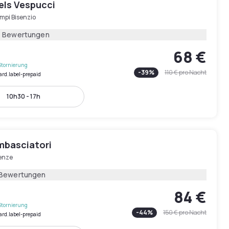
els Vespucci
mpi Bisenzio
4 Bewertungen
68 €
Stornierung
-
39
%
110 €
pro Nacht
ard.label-prepaid
10h30 - 17h
mbasciatori
renze
 Bewertungen
84 €
Stornierung
-
44
%
150 €
pro Nacht
ard.label-prepaid