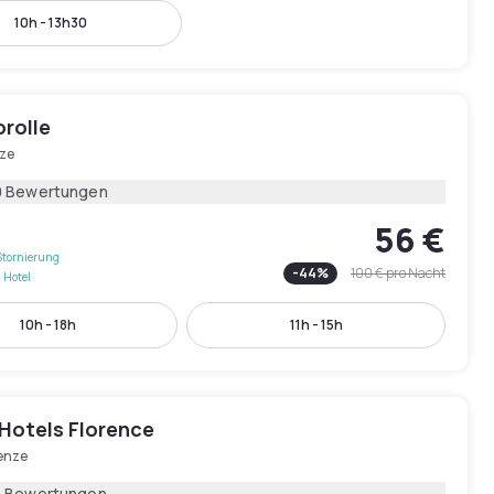
10h - 13h30
rolle
nze
0 Bewertungen
56 €
Stornierung
-
44
%
100 €
pro Nacht
 Hotel
10h - 18h
11h - 15h
 Hotels Florence
renze
5 Bewertungen