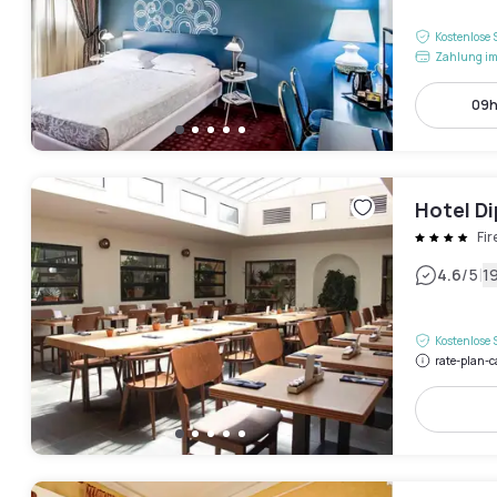
Kostenlose 
Zahlung im
09h
Hotel D
Fi
|
4.6
/5
1
Kostenlose 
rate-plan-c