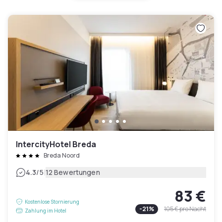
IntercityHotel Breda
Breda Noord
|
4.3
/5
12 Bewertungen
83 €
Kostenlose Stornierung
-
21
%
105 €
pro Nacht
Zahlung im Hotel