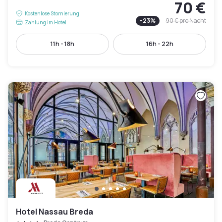
70 €
Kostenlose Stornierung
-
23
%
90 €
pro Nacht
Zahlung im Hotel
11h - 18h
16h - 22h
Hotel Nassau Breda