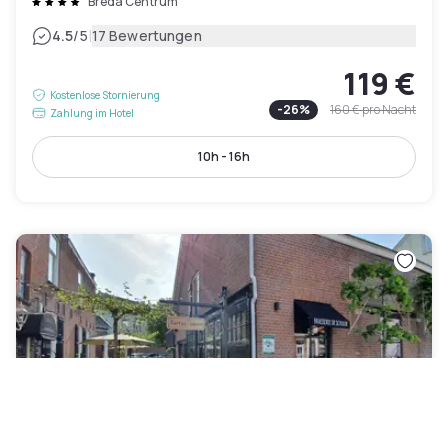
Breda Centrum
|
4.5
/5
17 Bewertungen
119 €
Kostenlose Stornierung
-
26
%
160 €
pro Nacht
Zahlung im Hotel
10h - 16h