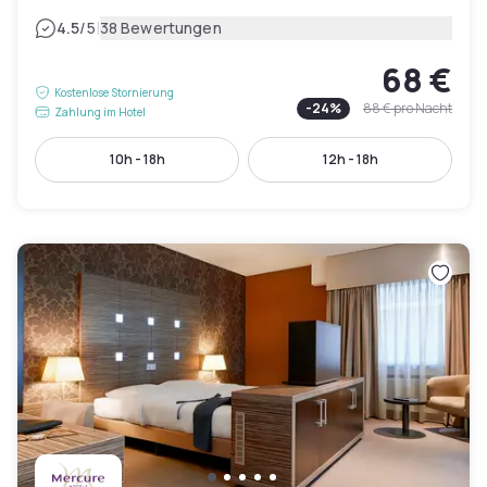
|
4.5
/5
38 Bewertungen
68 €
Kostenlose Stornierung
-
24
%
88 €
pro Nacht
Zahlung im Hotel
10h - 18h
12h - 18h