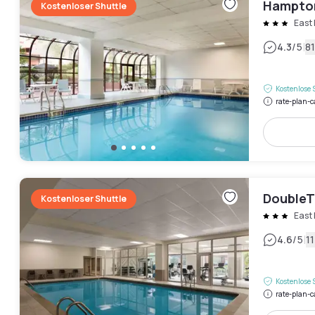
Hampton
Kostenloser Shuttle
East
|
4.3
/5
8
Kostenlose 
rate-plan-c
DoubleT
Kostenloser Shuttle
East
|
4.6
/5
1
Kostenlose 
rate-plan-c