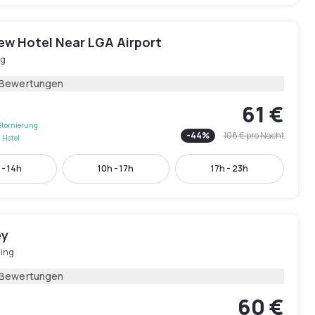
ew Hotel Near LGA Airport
ng
 Bewertungen
61 €
Stornierung
-
44
%
108 €
pro Nacht
 Hotel
 - 14h
10h - 17h
17h - 23h
ey
hing
 Bewertungen
60 €