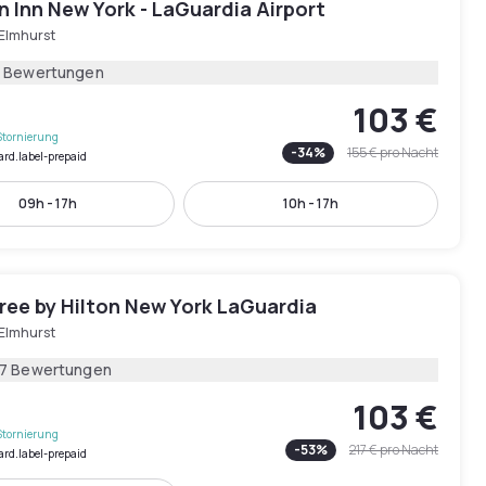
 Inn New York - LaGuardia Airport
 Elmhurst
1 Bewertungen
103 €
Stornierung
-
34
%
155 €
pro Nacht
ard.label-prepaid
09h - 17h
10h - 17h
ree by Hilton New York LaGuardia
 Elmhurst
17 Bewertungen
103 €
Stornierung
-
53
%
217 €
pro Nacht
ard.label-prepaid