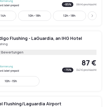
Stornierung
-
85
%
381 €
pro Nacht
ard.label-prepaid
- 14h
10h - 18h
12h - 18h
16h - 
Weiter
digo Flushing - LaGuardia, an IHG Hotel
ushing
2 Bewertungen
87 €
Stornierung
-
75
%
347 €
pro Nacht
ard.label-prepaid
10h - 15h
l Flushing/Laguardia Airport