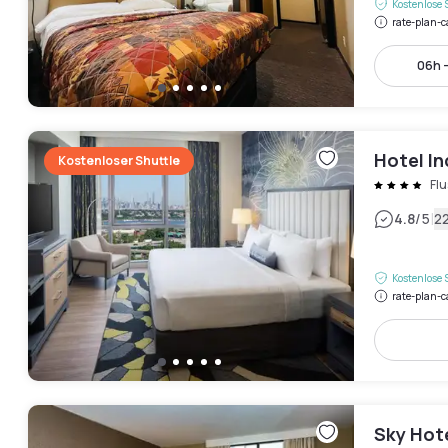
Kostenlose 
rate-plan-c
06h 
Hotel In
Kostenloser Shuttle
Fl
|
4.8
/5
2
Kostenlose 
rate-plan-c
Sky Hote