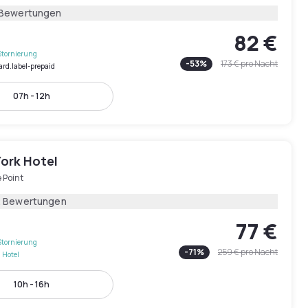
 Bewertungen
82 €
Stornierung
-
53
%
173 €
pro Nacht
ard.label-prepaid
07h - 12h
York Hotel
 Point
2 Bewertungen
77 €
Stornierung
-
71
%
259 €
pro Nacht
 Hotel
10h - 16h