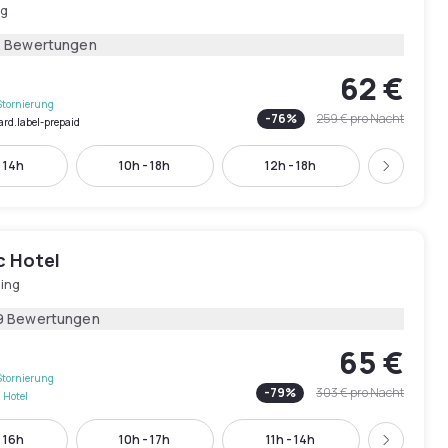
ng
2 Bewertungen
62 €
Stornierung
-
76
%
259 €
pro Nacht
ard.label-prepaid
- 14h
10h - 18h
12h - 18h
16h - 
Weiter
c Hotel
hing
9 Bewertungen
65 €
Stornierung
-
79
%
303 €
pro Nacht
 Hotel
- 16h
10h - 17h
11h - 14h
12h - 