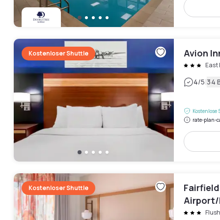
Avion In
Kostenloser Shuttle
East
|
4
/5
34 
Kostenlose 
rate-plan-c
Fairfiel
Kostenloser Shuttle
Airport/
Flus