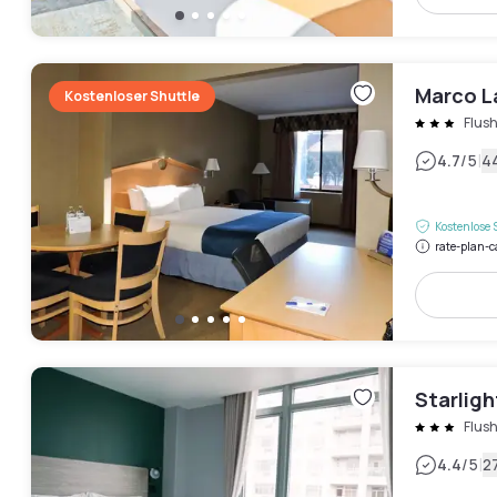
Marco L
Kostenloser Shuttle
Flus
|
4.7
/5
4
Kostenlose 
rate-plan-c
Starligh
Flus
|
4.4
/5
2