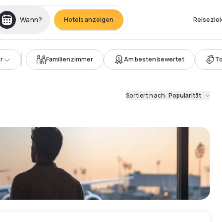
Wann?
Hotels anzeigen
Reiseziel
r
Familienzimmer
Am besten bewertet
T
Sortiert nach
:
Popularität