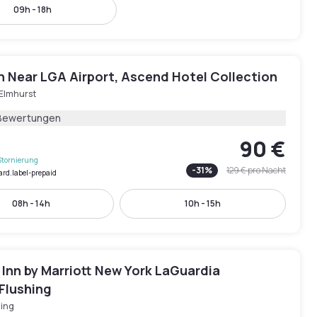
09h - 18h
n Near LGA Airport, Ascend Hotel Collection
 Elmhurst
Bewertungen
90 €
Stornierung
-
31
%
129 €
pro Nacht
ard.label-prepaid
08h - 14h
10h - 15h
d Inn by Marriott New York LaGuardia
Flushing
hing