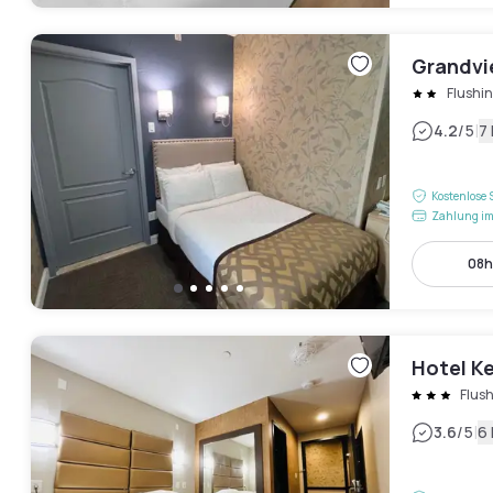
Grandvi
Flushi
|
4.2
/5
7
Kostenlose 
Zahlung im
08h
Hotel K
Flus
|
3.6
/5
6