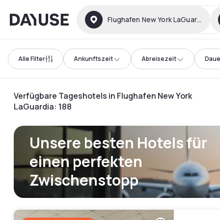
Dayuse
Flughafen New York LaGuardia
Alle Filter
Ankunftszeit
Abreisezeit
Daue
Verfügbare Tageshotels in Flughafen New York
LaGuardia
:
188
Unsere besten Hotels für
einen perfekten
Zwischenstopp