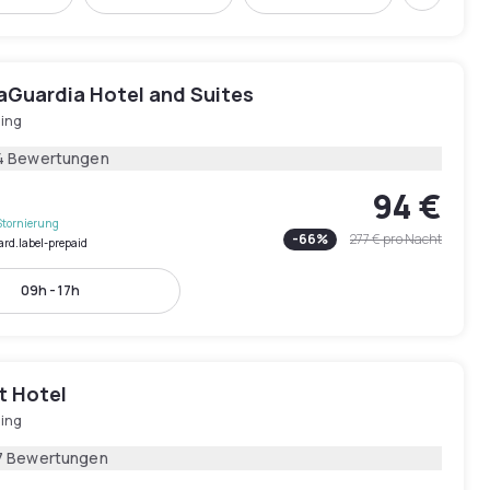
Weiter
aGuardia Hotel and Suites
hing
4 Bewertungen
94 €
Stornierung
-
66
%
277 €
pro Nacht
ard.label-prepaid
09h - 17h
t Hotel
hing
7 Bewertungen