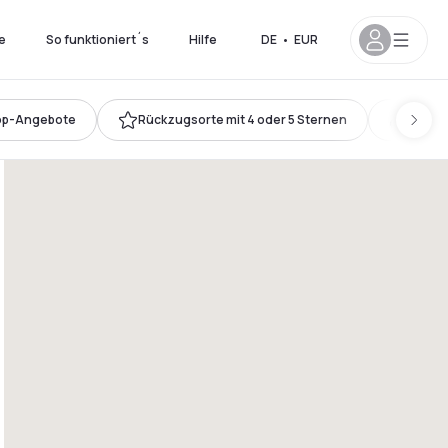
e
So funktioniert´s
Hilfe
DE
•
EUR
op-Angebote
Rückzugsorte mit 4 oder 5 Sternen
Kingsi