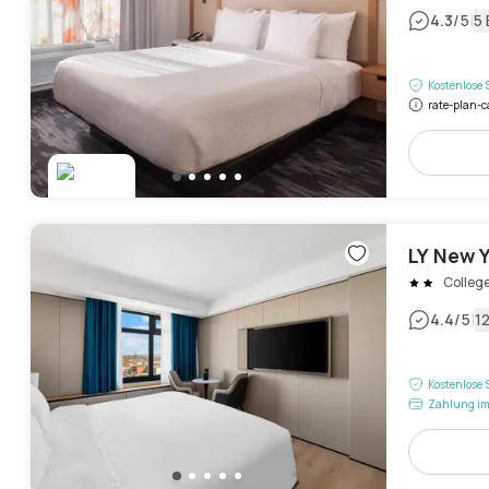
|
4.3
/5
5
Kostenlose 
rate-plan-c
LY New 
College
|
4.4
/5
1
Kostenlose 
Zahlung im