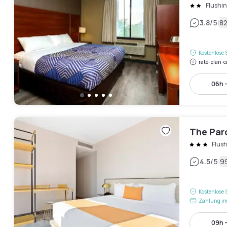
Flushi
|
3.8
/5
8
Kostenlose 
rate-plan-c
06h 
The Par
Flus
|
4.5
/5
9
Kostenlose 
Zahlung im
09h 