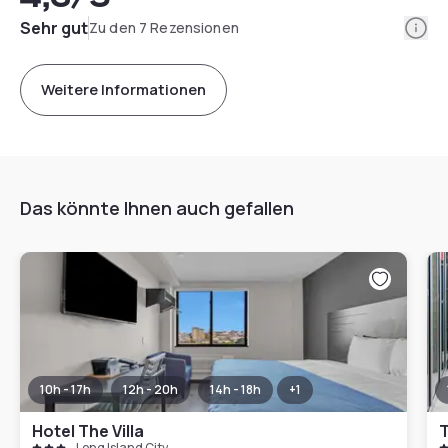
Info
Sehr gut
Zu den 7 Rezensionen
Weitere Informationen
Das könnte Ihnen auch gefallen
10h - 17h
12h - 20h
14h - 18h
+
1
Hotel The Villa
Long Island City