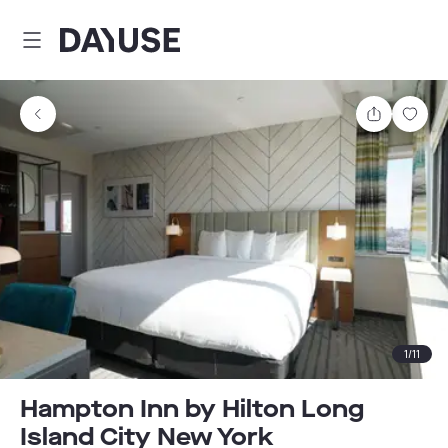
Dayuse
Teilen
Spei
1
/
11
Hampton Inn by Hilton Long
Island City New York