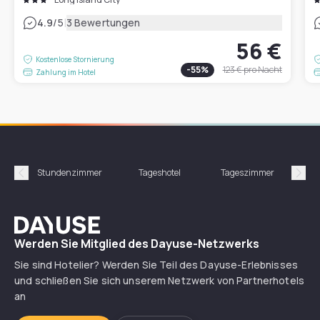
|
4.9
/5
3 Bewertungen
56 €
Kostenlose Stornierung
-
55
%
123 €
pro Nacht
Zahlung im Hotel
Stundenzimmer
Tageshotel
Tageszimmer
Gün
Précédent
Suiv
Dayuse
Werden Sie Mitglied des Dayuse-Netzwerks
Sie sind Hotelier? Werden Sie Teil des Dayuse-Erlebnisses
und schließen Sie sich unserem Netzwerk von Partnerhotels
an