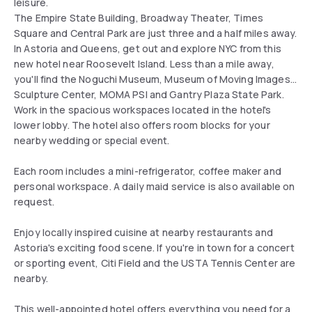
leisure.
The Empire State Building, Broadway Theater, Times
Square and Central Park are just three and a half miles away.
In Astoria and Queens, get out and explore NYC from this
new hotel near Roosevelt Island. Less than a mile away,
you'll find the Noguchi Museum, Museum of Moving Images,
Sculpture Center, MOMA PSI and Gantry Plaza State Park.
Work in the spacious workspaces located in the hotel's
lower lobby. The hotel also offers room blocks for your
nearby wedding or special event.
Each room includes a mini-refrigerator, coffee maker and
personal workspace. A daily maid service is also available on
request.
Enjoy locally inspired cuisine at nearby restaurants and
Astoria's exciting food scene. If you're in town for a concert
or sporting event, Citi Field and the USTA Tennis Center are
nearby.
This well-appointed hotel offers everything you need for a