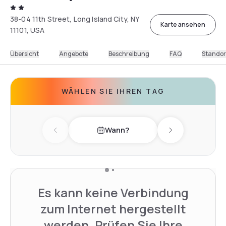
38-04 11th Street, Long Island City, NY
Karte ansehen
11101, USA
Übersicht
Angebote
Beschreibung
FAQ
Standor
WÄHLEN SIE IHREN TAG
Wann?
Previous day
Next day
Es kann keine Verbindung
zum Internet hergestellt
werden. Prüfen Sie Ihre