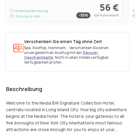
56 €
Kostenlose Stornierung
-
55
%
123 €
pro Nacht
Zahlung im Hotel
Verschenken Sie einen Tag ohne Zeit
Spa, Rooftop, Hammam... Verschenken Sie einen
unvergesslichen Ausflug mit der
Dayuse-
Geschenkkarte
. Nicht in allen Hotels verfügbar.
Verfügbarkeit prüfen.
Beschreibung
Welcome to the Nedia BW Signature Collection Hotel,
centrally located in Long Island City. Your big city adventure
begins at the Nedia Hotel. The hotel is your gateway to all
five boroughs of New York City. Manhattan's most famous
attractions are close enough for you to enjoy at your