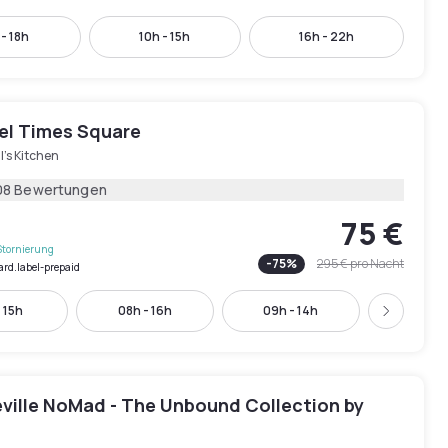
 - 18h
10h - 15h
16h - 22h
tel Times Square
l's Kitchen
08 Bewertungen
75 €
Stornierung
-
75
%
295 €
pro Nacht
ard.label-prepaid
 15h
08h - 16h
09h - 14h
10h - 
Weiter
eville NoMad - The Unbound Collection by