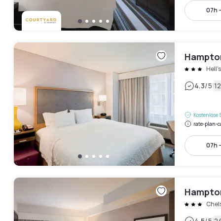
07h -
Hampton
Hell'
|
4.3
/5
1
Kostenlose 
rate-plan-c
07h -
Hampton
Chel
4.5
/5
2