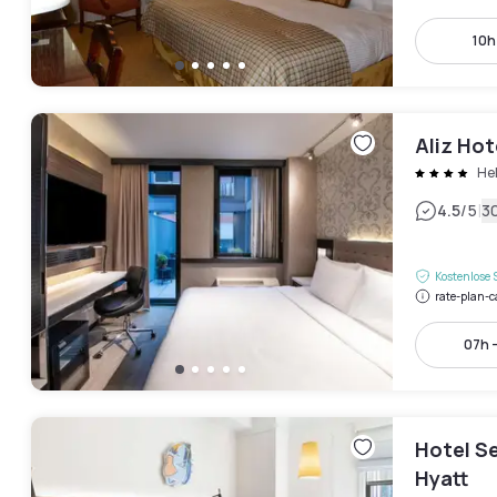
10h
Aliz Ho
Hel
|
4.5
/5
3
Kostenlose 
rate-plan-c
07h -
Hotel S
Hyatt