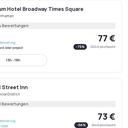
ium Hotel Broadway Times Square
nhattan
4 Bewertungen
77 €
Stornierung
-
75
%
303 €
pro Nacht
ard.label-prepaid
13h - 18h
 Street Inn
cial District
3 Bewertungen
73 €
Stornierung
-
56
%
164 €
pro Nacht
 Hotel