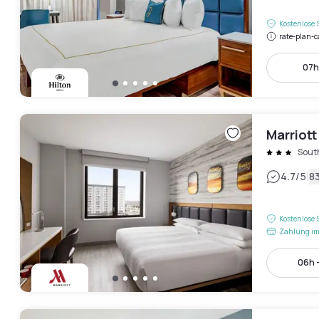
Kostenlose 
rate-plan-c
07h
Marriott
Sout
|
4.7
/5
8
Kostenlose 
Zahlung im
06h -