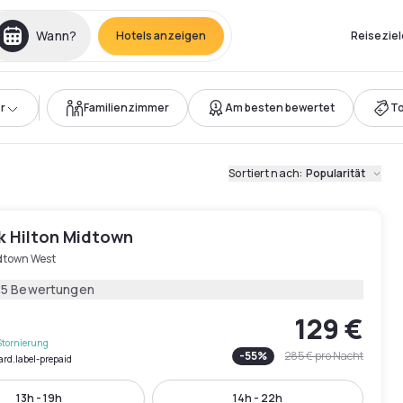
Wann?
Hotels anzeigen
Reiseziel
r
Familienzimmer
Am besten bewertet
T
Sortiert nach
:
Popularität
k Hilton Midtown
dtown West
65 Bewertungen
129 €
Stornierung
-
55
%
285 €
pro Nacht
ard.label-prepaid
13h - 19h
14h - 22h