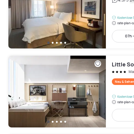
|
Kostenlose 
rate-plan-c
07h -
Little 
Ma
Neu & Sehen
Kostenlose 
rate-plan-c