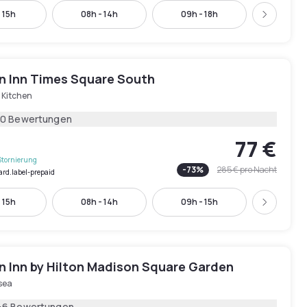
 15h
08h - 14h
09h - 18h
10h - 
Weiter
 Inn Times Square South
s Kitchen
20 Bewertungen
77 €
Stornierung
-
73
%
285 €
pro Nacht
ard.label-prepaid
 15h
08h - 14h
09h - 15h
10h - 
Weiter
 Inn by Hilton Madison Square Garden
sea
46 Bewertungen