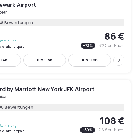
ewark Airport
abeth
48 Bewertungen
86 €
Stornierung
-
73
%
312 €
pro Nacht
ard.label-prepaid
 14h
10h - 18h
10h - 16h
11h - 
Weiter
d by Marriott New York JFK Airport
ica
00 Bewertungen
108 €
Stornierung
-
50
%
216 €
pro Nacht
ard.label-prepaid