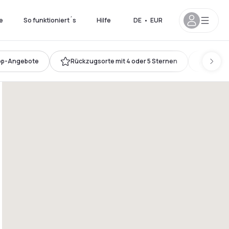
e
So funktioniert´s
Hilfe
DE
•
EUR
op-Angebote
Rückzugsorte mit 4 oder 5 Sternen
Kingsi