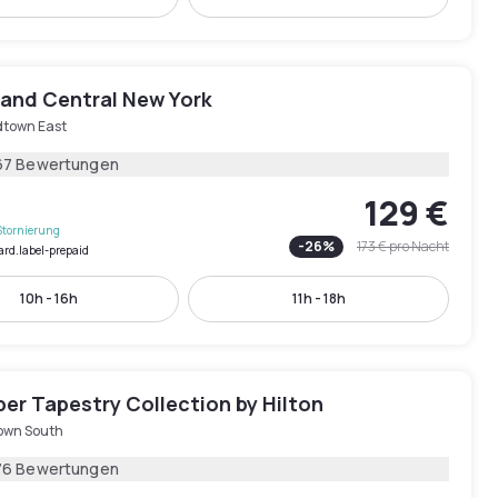
rand Central New York
dtown East
67 Bewertungen
129 €
Stornierung
-
26
%
173 €
pro Nacht
ard.label-prepaid
10h - 16h
11h - 18h
er Tapestry Collection by Hilton
own South
76 Bewertungen