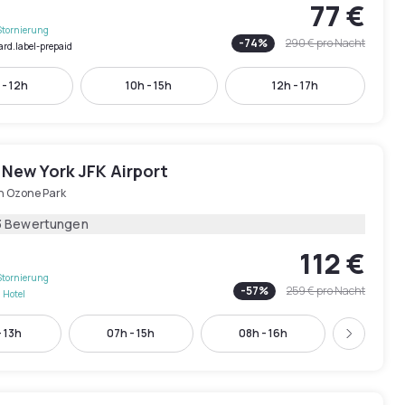
77 €
Stornierung
-
74
%
290 €
pro Nacht
ard.label-prepaid
 - 12h
10h - 15h
12h - 17h
 New York JFK Airport
h Ozone Park
3 Bewertungen
112 €
Stornierung
-
57
%
259 €
pro Nacht
 Hotel
 13h
07h - 15h
08h - 16h
09h - 
Weiter