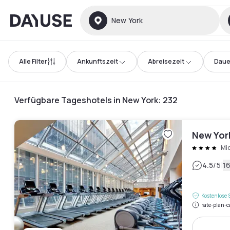
Dayuse
New York
Alle Filter
Ankunftszeit
Abreisezeit
Daue
Verfügbare Tageshotels in New York
:
232
New Yor
Mi
|
4.5
/5
1
Kostenlose 
rate-plan-c