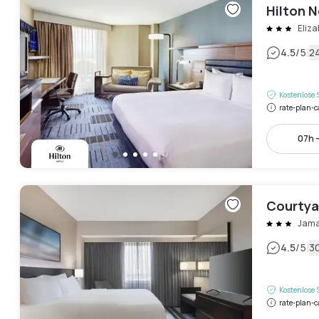
Hilton N
Eliz
|
4.5
/5
2
Kostenlose 
rate-plan-c
07h -
Courtyar
Jama
|
4.5
/5
3
Kostenlose 
rate-plan-c