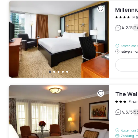
Millenn
Ma
|
4.2
/5
2
Kostenlose 
rate-plan-c
The Wall
Finan
|
4.6
/5
5
Kostenlose 
Zahlung im