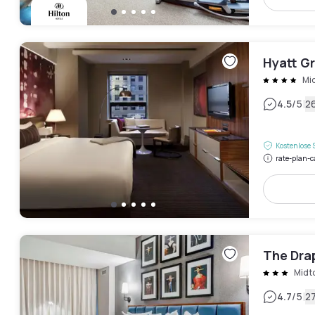
Hyatt G
Mi
|
4.5
/5
2
Kostenlose 
rate-plan-c
The Drap
Midt
|
4.7
/5
2