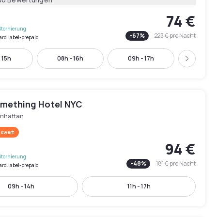
74 €
Stornierung
-
67
%
223 €
pro Nacht
ard.label-prepaid
 15h
08h - 16h
09h - 17h
09h - 
Weiter
Something Hotel NYC
nhattan
swert
94 €
Stornierung
-
48
%
181 €
pro Nacht
ard.label-prepaid
09h - 14h
11h - 17h