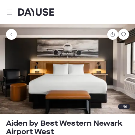
Dayuse
Teilen
Spei
1
/
16
Aiden by Best Western Newark
Airport West