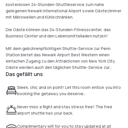
kostenlosen 24-Stunden-Shuttleservice zum nahe
gelegenen Newark International Airport sowie Gästezimmer
mit Mikrowellen und Kühlschränken.
Die Gäste können das 24-Stunden-Fitnesscenter, das
Business Center und den Lebensmittelladen nutzen!
Mit dem gebührenpflichtigen Shuttle-Service zur Penn
Station bietet das Newark Airport Best Western einen
einfachen Zugang zu den Attraktionen von New York City.
Gäste werden auch den täglichen Shuttle-Service zur
Das gefällt uns
Jersey Garden Outlet Mall zu schätzen wissen.
Sleek, chic and on point! Let this room entice you into
booking the getaway you deserve...
Never miss a flight and stay stress free! The free
airport shuttle has your back.
Complimentary wifi for you to stay updated at all