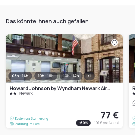
Das könnte Ihnen auch gefallen
08h - 14h
10h - 16h
10h - 14h
+
1
Howard Johnson by Wyndham Newark Airport
R
Newark
77 €
Kostenlose Stornierung
-
60
%
191 €
pro Nacht
Zahlung im Hotel