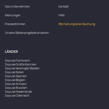
Das Unternehmen
Kontakt
Meinungen
Hilfe
Pressestimmen
Stornierung einer Buchung
Unsere Stellenangebote ansehen
LÄNDER
Dayuse
Frankreich
Dayuse
Großbritannien
Dayuse
Vereinigte Staaten
Dayuse
Italien
Dayuse
Spanien
Dayuse
Belgien
Dayuse
Schweiz
Dayuse
Brasilien
Dayuse
Niederlande
Dayuse
Österreich
Dayuse
Australien
Dayuse
Irland
Dayuse
Hongkong