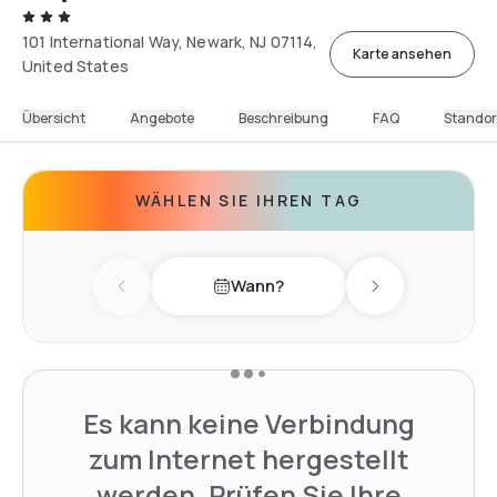
101 International Way, Newark, NJ 07114,
Karte ansehen
United States
Übersicht
Angebote
Beschreibung
FAQ
Standor
WÄHLEN SIE IHREN TAG
Wann?
Previous day
Next day
Es kann keine Verbindung
zum Internet hergestellt
werden. Prüfen Sie Ihre