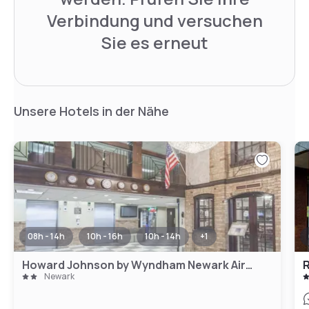
Verbindung und versuchen
Sie es erneut
Unsere Hotels in der Nähe
08h - 14h
10h - 16h
10h - 14h
+
1
Howard Johnson by Wyndham Newark Airport
R
Newark