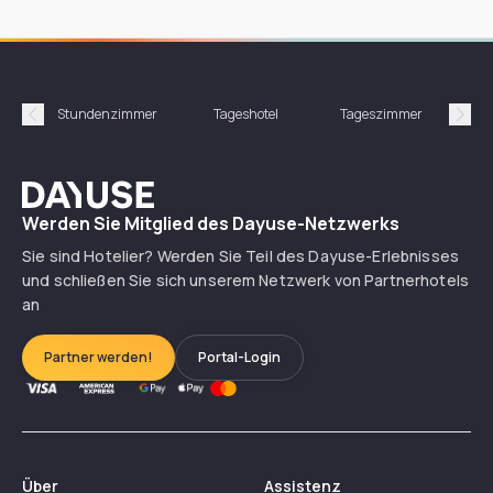
Stundenzimmer
Tageshotel
Tageszimmer
Gün
Précédent
Suiv
Dayuse
Werden Sie Mitglied des Dayuse-Netzwerks
Sie sind Hotelier? Werden Sie Teil des Dayuse-Erlebnisses
und schließen Sie sich unserem Netzwerk von Partnerhotels
an
Partner werden!
Portal-Login
Über
Assistenz