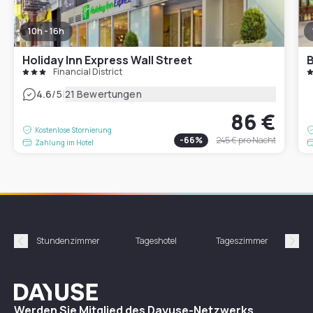
10h - 16h
Holiday Inn Express Wall Street
B
Financial District
|
4.6
/5
21 Bewertungen
86 €
Kostenlose Stornierung
-
66
%
245 €
pro Nacht
Zahlung im Hotel
Stundenzimmer
Tageshotel
Tageszimmer
Gün
Précédent
Suiv
Dayuse
Werden Sie Mitglied des Dayuse-Netzwerks