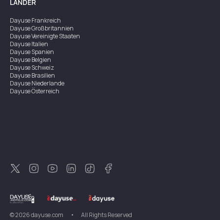
LÄNDER
Dayuse
Frankreich
Dayuse
Großbritannien
Dayuse
Vereinigte Staaten
Dayuse
Italien
Dayuse
Spanien
Dayuse
Belgien
Dayuse
Schweiz
Dayuse
Brasilien
Dayuse
Niederlande
Dayuse
Österreich
Dayuse
Australien
Dayuse
Irland
Dayuse
Hongkong
Dayuse
Kanada
Dayuse
Singapur
Dayuse
Zweden
Dayuse
Thailand
Dayuse
Portugal
Dayuse
Korea
Dayuse
Neuseeland
Dayuse
Türkei
©
2026
dayuse.com
•
All Rights Reserved