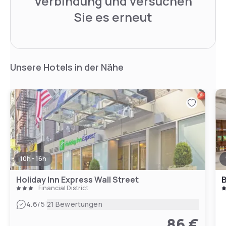
Verbindung und versuchen
Sie es erneut
Unsere Hotels in der Nähe
10h - 16h
Holiday Inn Express Wall Street
B
Financial District
|
4.6
/5
21 Bewertungen
86 €