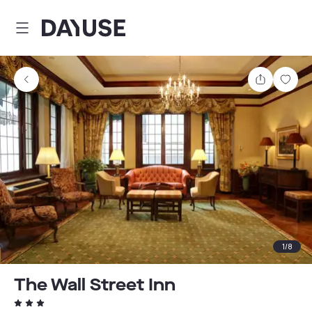
Dayuse
Teilen
Spei
1
/
8
The Wall Street Inn