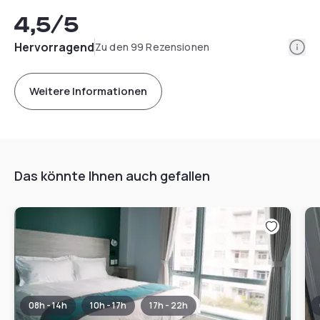
4,5
/5
Info
Hervorragend
Zu den 99 Rezensionen
Weitere Informationen
Das könnte Ihnen auch gefallen
08h - 14h
10h - 17h
17h - 22h