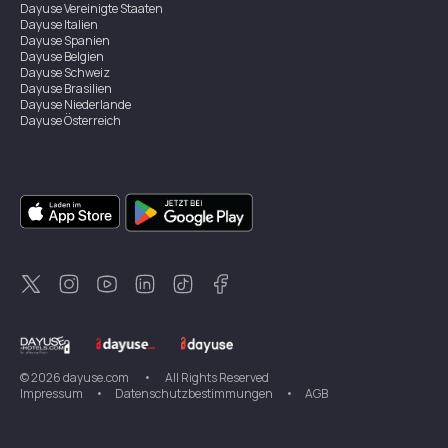
Dayuse
Vereinigte Staaten
Dayuse
Italien
Dayuse
Spanien
Dayuse
Belgien
Dayuse
Schweiz
Dayuse
Brasilien
Dayuse
Niederlande
Dayuse
Österreich
Dayuse
Australien
Dayuse
Irland
Dayuse
Hongkong
Dayuse
Kanada
Dayuse
Singapur
Dayuse
Zweden
Dayuse
Thailand
Dayuse
Portugal
Dayuse
Korea
Dayuse
Neuseeland
Dayuse
Türkei
©
2026
dayuse.com
•
All Rights Reserved
Impressum
•
Datenschutzbestimmungen
•
AGB