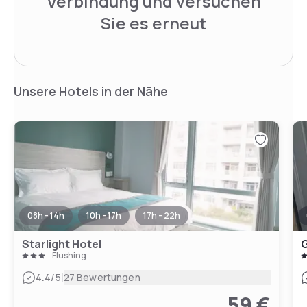
Verbindung und versuchen
Sie es erneut
Unsere Hotels in der Nähe
08h - 14h
10h - 17h
17h - 22h
Starlight Hotel
G
Flushing
|
4.4
/5
27 Bewertungen
59 €