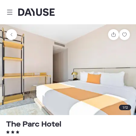
Dayuse
Teilen
Spei
1
/
12
The Parc Hotel