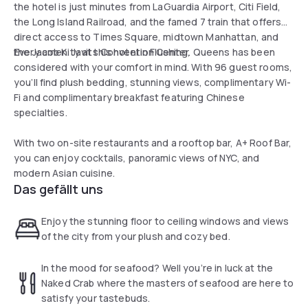
the hotel is just minutes from LaGuardia Airport, Citi Field,
the Long Island Railroad, and the famed 7 train that offers
direct access to Times Square, midtown Manhattan, and
the Jacob K. Javits Convention Center.
Every amenity at this hotel in Flushing, Queens has been
considered with your comfort in mind. With 96 guest rooms,
you’ll find plush bedding, stunning views, complimentary Wi-
Fi and complimentary breakfast featuring Chinese
specialties.
With two on-site restaurants and a rooftop bar, A+ Roof Bar,
you can enjoy cocktails, panoramic views of NYC, and
modern Asian cuisine.
Das gefällt uns
Enjoy the stunning floor to ceiling windows and views
of the city from your plush and cozy bed.
In the mood for seafood? Well you’re in luck at the
Naked Crab where the masters of seafood are here to
satisfy your tastebuds.