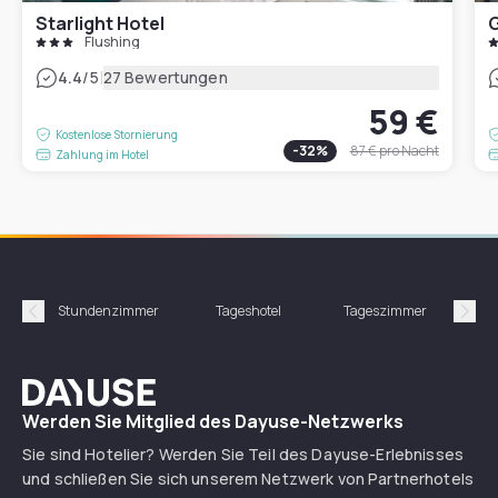
Starlight Hotel
G
Flushing
|
4.4
/5
27 Bewertungen
59 €
Kostenlose Stornierung
-
32
%
87 €
pro Nacht
Zahlung im Hotel
Stundenzimmer
Tageshotel
Tageszimmer
Gün
Précédent
Suiv
Dayuse
Werden Sie Mitglied des Dayuse-Netzwerks
Sie sind Hotelier? Werden Sie Teil des Dayuse-Erlebnisses
und schließen Sie sich unserem Netzwerk von Partnerhotels