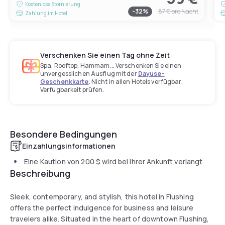
Kostenlose Stornierung
-
32
%
87 €
pro Nacht
Zahlung im Hotel
Verschenken Sie einen Tag ohne Zeit
Spa, Rooftop, Hammam... Verschenken Sie einen
unvergesslichen Ausflug mit der
Dayuse-
Geschenkkarte
. Nicht in allen Hotels verfügbar.
Verfügbarkeit prüfen.
Besondere Bedingungen
Einzahlungsinformationen
Eine Kaution von
200 $
wird bei Ihrer Ankunft verlangt
Beschreibung
Sleek, contemporary, and stylish, this hotel in Flushing
offers the perfect indulgence for business and leisure
travelers alike. Situated in the heart of downtown Flushing,