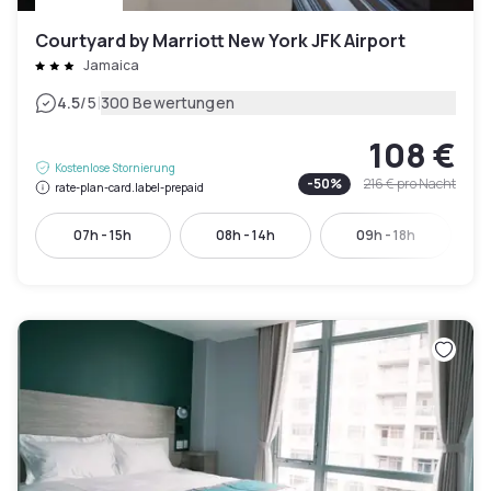
Courtyard by Marriott New York JFK Airport
Jamaica
|
4.5
/5
300 Bewertungen
108 €
Kostenlose Stornierung
-
50
%
216 €
pro Nacht
rate-plan-card.label-prepaid
07h - 15h
08h - 14h
09h - 18h