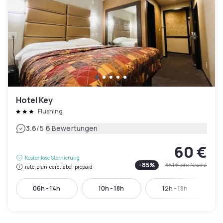
Hotel Key
Flushing
|
3.6
/5
6 Bewertungen
60 €
Kostenlose Stornierung
-
85
%
381 €
pro Nacht
rate-plan-card.label-prepaid
06h - 14h
10h - 18h
12h - 18h