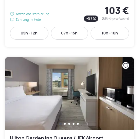
103 €
Kostenlose Stornierung
-
57
%
239 €
pro Nacht
Zahlung im Hotel
05h - 12h
07h - 15h
10h - 16h
Hilton Garden Inn Queens / JFK Airport