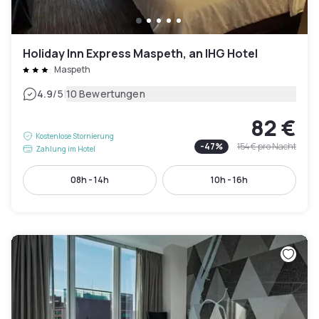
Holiday Inn Express Maspeth, an IHG Hotel
Maspeth
|
4.9
/5
10 Bewertungen
82 €
Kostenlose Stornierung
-
47
%
154 €
pro Nacht
Zahlung im Hotel
08h - 14h
10h - 16h