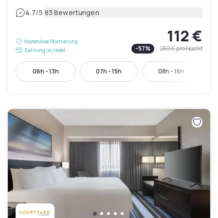
|
4.7
/5
83 Bewertungen
112 €
Kostenlose Stornierung
-
57
%
259 €
pro Nacht
Zahlung im Hotel
06h - 13h
07h - 15h
08h - 16h