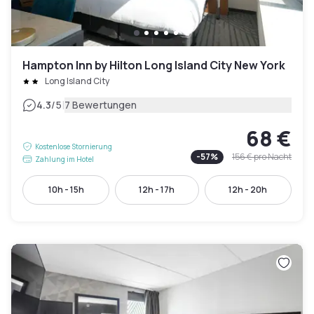
Hampton Inn by Hilton Long Island City New York
Long Island City
|
4.3
/5
7 Bewertungen
68 €
Kostenlose Stornierung
-
57
%
156 €
pro Nacht
Zahlung im Hotel
10h - 15h
12h - 17h
12h - 20h