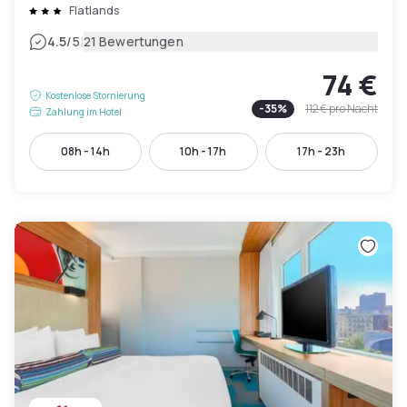
Flatlands
|
4.5
/5
21 Bewertungen
74 €
Kostenlose Stornierung
-
35
%
112 €
pro Nacht
Zahlung im Hotel
08h - 14h
10h - 17h
17h - 23h