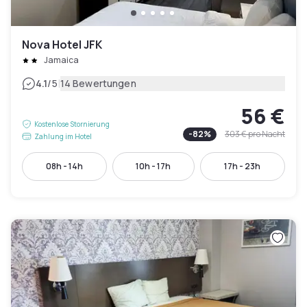
Nova Hotel JFK
Jamaica
|
4.1
/5
14 Bewertungen
56 €
Kostenlose Stornierung
-
82
%
303 €
pro Nacht
Zahlung im Hotel
08h - 14h
10h - 17h
17h - 23h