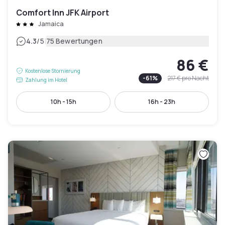
Comfort Inn JFK Airport
Jamaica
|
4.3
/5
75 Bewertungen
86 €
Kostenlose Stornierung
-
61
%
217 €
pro Nacht
Zahlung im Hotel
10h - 15h
16h - 23h