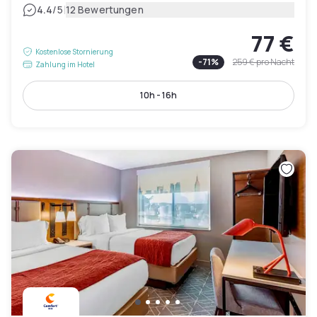
|
4.4
/5
12 Bewertungen
77 €
Kostenlose Stornierung
-
71
%
259 €
pro Nacht
Zahlung im Hotel
10h - 16h