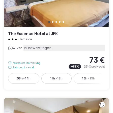
The Essence Hotel at JFK
Jamaica
|
4.2
/5
19 Bewertungen
73 €
Kostenlose Stornierung
-
69
%
231 €
pro Nacht
Zahlung im Hotel
08h - 14h
11h - 17h
13h - 19h