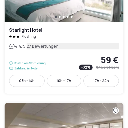
Starlight Hotel
Flushing
|
4.4
/5
27 Bewertungen
59 €
Kostenlose Stornierung
-
32
%
87 €
pro Nacht
Zahlung im Hotel
08h - 14h
10h - 17h
17h - 22h