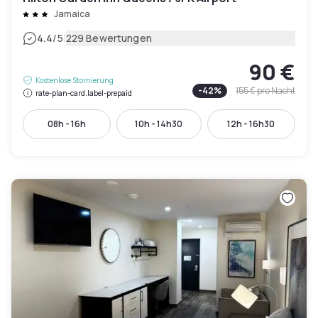
Jamaica
|
4.4
/5
229 Bewertungen
90 €
Kostenlose Stornierung
-
42
%
155 €
pro Nacht
rate-plan-card.label-prepaid
08h - 16h
10h - 14h30
12h - 16h30