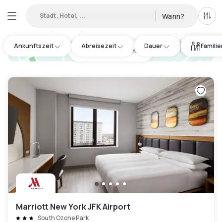
Stadt, Hotel, ...
Wann?
Alle 
Verfügbare Tageshotels in Queens County
:
65
Ankunftszeit
Abreisezeit
Dauer
Famili
hotel.cta.view_map
Marriott New York JFK Airport
South Ozone Park