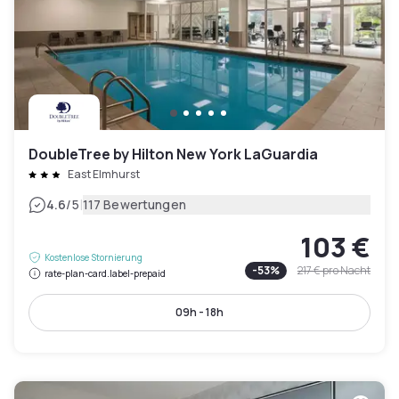
DoubleTree by Hilton New York LaGuardia
East Elmhurst
|
4.6
/5
117 Bewertungen
103 €
Kostenlose Stornierung
-
53
%
217 €
pro Nacht
rate-plan-card.label-prepaid
09h - 18h