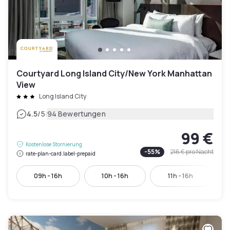
Courtyard Long Island City/New York Manhattan
View
Long Island City
|
4.5
/5
94 Bewertungen
99 €
Kostenlose Stornierung
-
55
%
216 €
pro Nacht
rate-plan-card.label-prepaid
09h - 16h
10h - 16h
11h - 16h