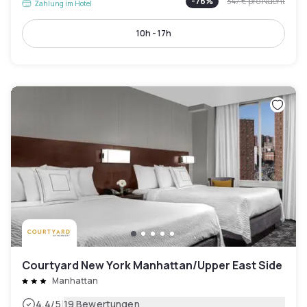
-
76
%
347 €
pro Nacht
Zahlung im Hotel
10h - 17h
Courtyard New York Manhattan/Upper East Side
Manhattan
|
4.4
/5
19 Bewertungen