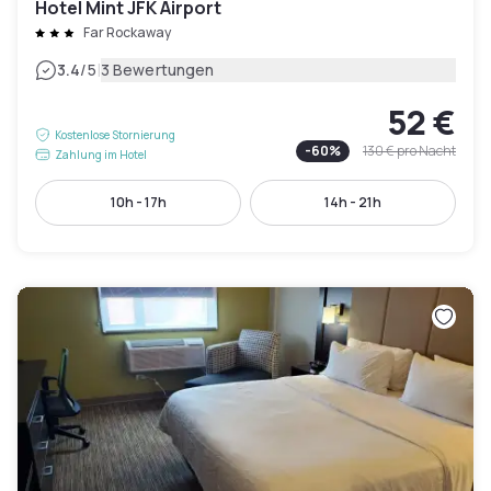
Hotel Mint JFK Airport
Far Rockaway
|
3.4
/5
3 Bewertungen
52 €
Kostenlose Stornierung
-
60
%
130 €
pro Nacht
Zahlung im Hotel
10h - 17h
14h - 21h