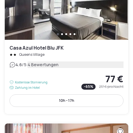
Casa Azul Hotel Blu JFK
Queens Village
|
4.6
/5
4 Bewertungen
77 €
Kostenlose Stornierung
-
65
%
217 €
pro Nacht
Zahlung im Hotel
10h - 17h