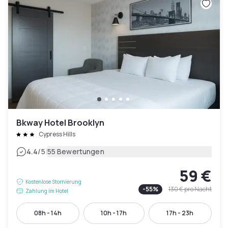
Bkway Hotel Brooklyn
Cypress Hills
|
4.4
/5
55 Bewertungen
59 €
Kostenlose Stornierung
-
55
%
130 €
pro Nacht
Zahlung im Hotel
08h - 14h
10h - 17h
17h - 23h