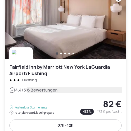
Fairfield Inn by Marriott New York LaGuardia
Airport/Flushing
Flushing
|
4.4
/5
6 Bewertungen
82 €
Kostenlose Stornierung
-
53
%
173 €
pro Nacht
rate-plan-card.label-prepaid
07h - 12h