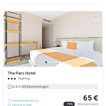
The Parc Hotel
Flushing
|
4.5
/5
99 Bewertungen
65 €
Kostenlose Stornierung
-
79
%
303 €
pro Nacht
Zahlung im Hotel