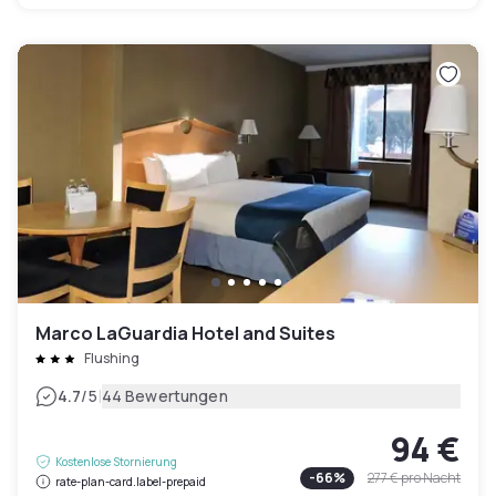
Marco LaGuardia Hotel and Suites
Flushing
|
4.7
/5
44 Bewertungen
94 €
Kostenlose Stornierung
-
66
%
277 €
pro Nacht
rate-plan-card.label-prepaid