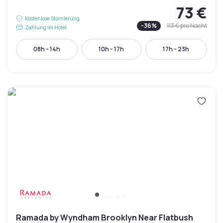
73 €
Kostenlose Stornierung
-
36
%
113 €
pro Nacht
Zahlung im Hotel
08h - 14h
10h - 17h
17h - 23h
Ramada by Wyndham Brooklyn Near Flatbush