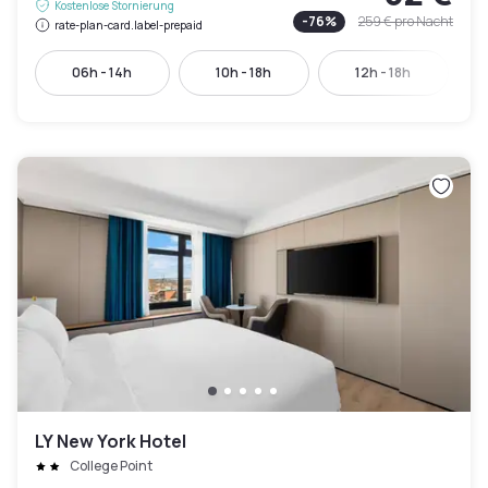
Kostenlose Stornierung
-
76
%
259 €
pro Nacht
rate-plan-card.label-prepaid
06h - 14h
10h - 18h
12h - 18h
LY New York Hotel
College Point