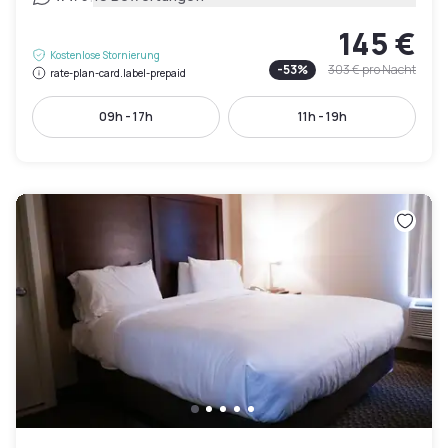
145 €
Kostenlose Stornierung
-
53
%
303 €
pro Nacht
rate-plan-card.label-prepaid
09h - 17h
11h - 19h