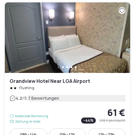
Grandview Hotel Near LGA Airport
Flushing
|
4.2
/5
7 Bewertungen
61 €
Kostenlose Stornierung
-
44
%
108 €
pro Nacht
Zahlung im Hotel
08h - 14h
10h - 17h
17h - 23h