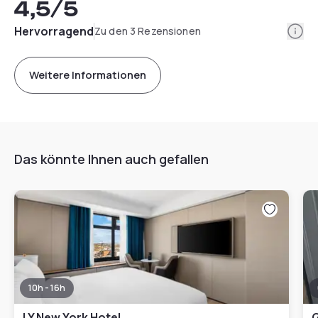
4,5
/5
Info
Hervorragend
Zu den 3 Rezensionen
Weitere Informationen
Das könnte Ihnen auch gefallen
10h - 16h
LY New York Hotel
G