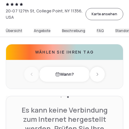
20-07 127th St, College Point, NY 11356,
Karte ansehen
USA
Übersicht
Angebote
Beschreibung
FAQ
Standor
WÄHLEN SIE IHREN TAG
Wann?
Previous day
Next day
Es kann keine Verbindung
zum Internet hergestellt
werden. Prüfen Sie Ihre