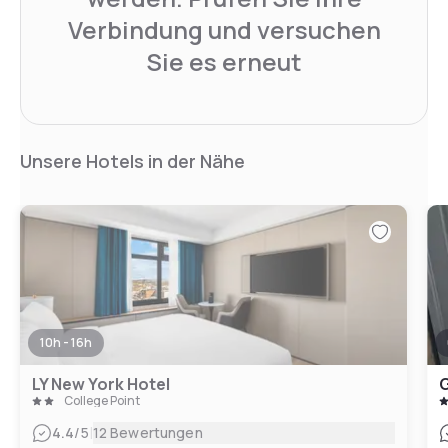
Verbindung und versuchen
Sie es erneut
Unsere Hotels in der Nähe
10h - 16h
LY New York Hotel
G
College Point
|
4.4
/5
12 Bewertungen