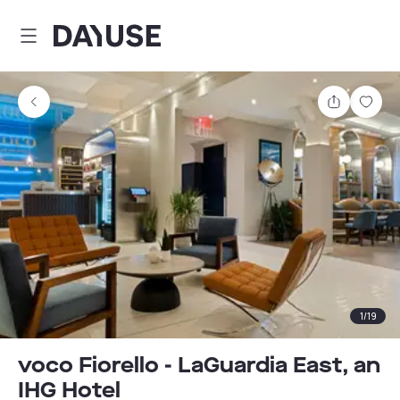
Dayuse
Teilen
Spei
1
/
19
voco Fiorello - LaGuardia East, an
IHG Hotel