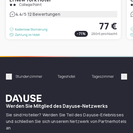
College Point
|
4.4
/5
12 Bewertungen
77 €
Kostenlose Stornierung
-
71
%
259 €
pro Nacht
Zahlung im Hotel
Stundenzimmer
Tageshotel
Tageszimmer
Gün
Précédent
Suiv
Dayuse
Werden Sie Mitglied des Dayuse-Netzwerks
Sie sind Hotelier? Werden Sie Teil des Dayuse-Erlebnisses
und schließen Sie sich unserem Netzwerk von Partnerhotels
an