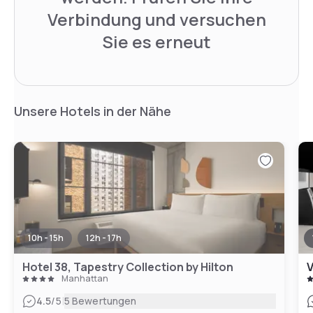
Verbindung und versuchen
Sie es erneut
Unsere Hotels in der Nähe
10h - 15h
12h - 17h
Hotel 38, Tapestry Collection by Hilton
V
Manhattan
|
4.5
/5
5 Bewertungen