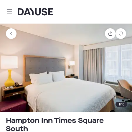
Dayuse
Teilen
Spei
1
/
10
Hampton Inn Times Square
South