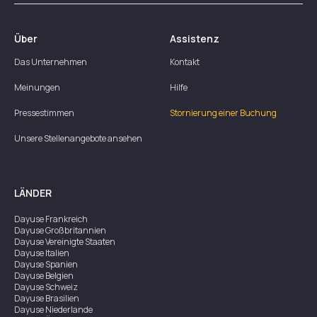
Über
Assistenz
Das Unternehmen
Kontakt
Meinungen
Hilfe
Pressestimmen
Stornierung einer Buchung
Unsere Stellenangebote ansehen
LÄNDER
Dayuse
Frankreich
Dayuse
Großbritannien
Dayuse
Vereinigte Staaten
Dayuse
Italien
Dayuse
Spanien
Dayuse
Belgien
Dayuse
Schweiz
Dayuse
Brasilien
Dayuse
Niederlande