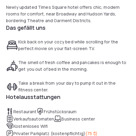
Newly updated Times Square hotel offers chic, modern
rooms for comfort, near Broadway and Hudson Yards,
bordering Theatre and Garment Districts.
Das gefällt uns
Kick back on your cozy bed while scrolling for the
perfect movie on your flat-screen TV.
The smell of fresh coffee and pancakes is enough to
get you out of bed in the morning.
Take a break from your day to pump it out in the
fitness center.
Hotelausstattungen
Restaurant
Frühstücksraum
Verkaufsautomaten
Business center
Kostenloses Wifi
Privater Parkplatz (kostenpflichtig)
(
75 $
)