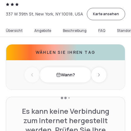
337 W 39th St, New York, NY 10018, USA
Karte ansehen
Übersicht
Angebote
Beschreibung
FAQ
Standor
WÄHLEN SIE IHREN TAG
Wann?
Previous day
Next day
Es kann keine Verbindung
zum Internet hergestellt
werden. Prüfen Sie Ihre