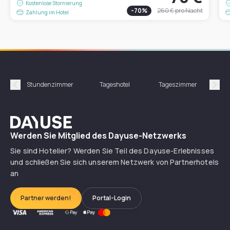
Kostenlose Stornierung
-
70
%
260 €
pro Nacht
Zahlung im Hotel
Stundenzimmer
Tageshotel
Tageszimmer
Gün
Précédent
Suiv
Dayuse
Werden Sie Mitglied des Dayuse-Netzwerks
Sie sind Hotelier? Werden Sie Teil des Dayuse-Erlebnisses
und schließen Sie sich unserem Netzwerk von Partnerhotels
an
Partner werden!
Portal-Login