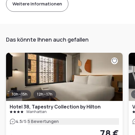
Weitere Informationen
Das könnte Ihnen auch gefallen
10h - 15h
12h - 17h
Hotel 38, Tapestry Collection by Hilton
V
Manhattan
|
4.5
/5
5 Bewertungen
78 €