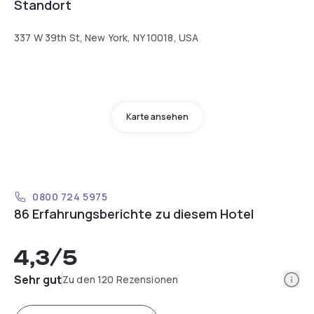
Standort
337 W 39th St, New York, NY 10018, USA
Karte ansehen
0800 724 5975
86 Erfahrungsberichte zu diesem Hotel
4,3
/5
Info
Sehr gut
Zu den 120 Rezensionen