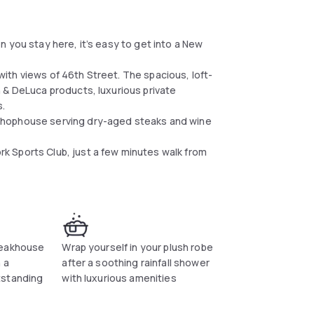
 you stay here, it’s easy to get into a New
th views of 46th Street. The spacious, loft-
 & DeLuca products, luxurious private
s.
chophouse serving dry-aged steaks and wine
 Sports Club, just a few minutes walk from
teakhouse
Wrap yourself in your plush robe
 a
after a soothing rainfall shower
tstanding
with luxurious amenities