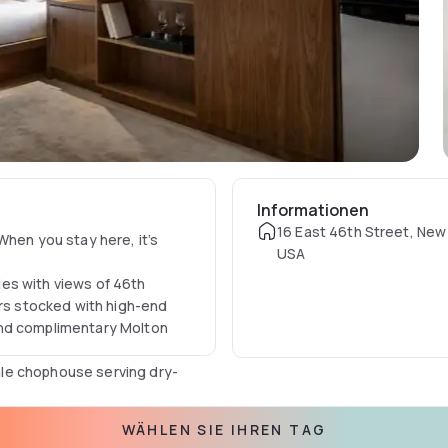
Informationen
16 East 46th Street, New 
When you stay here, it’s
USA
es with views of 46th
ars stocked with high-end
and complimentary Molton
le chophouse serving dry-
York Sports Club, just a
WÄHLEN SIE IHREN TAG