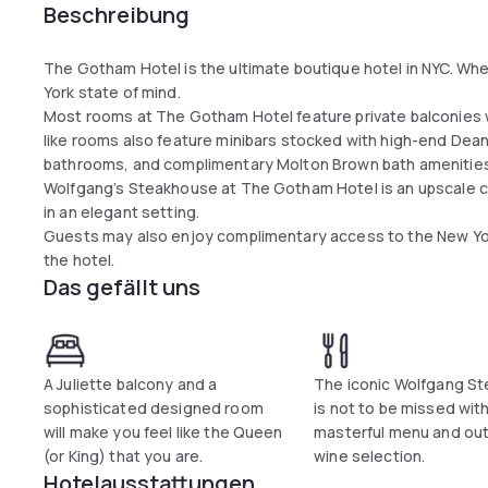
Beschreibung
The Gotham Hotel is the ultimate boutique hotel in NYC. When
York state of mind.
Most rooms at The Gotham Hotel feature private balconies wi
like rooms also feature minibars stocked with high-end Dean
bathrooms, and complimentary Molton Brown bath amenitie
Wolfgang’s Steakhouse at The Gotham Hotel is an upscale 
in an elegant setting.
Guests may also enjoy complimentary access to the New York
the hotel.
Das gefällt uns
A Juliette balcony and a
The iconic Wolfgang S
sophisticated designed room
is not to be missed with
will make you feel like the Queen
masterful menu and ou
(or King) that you are.
wine selection.
Hotelausstattungen