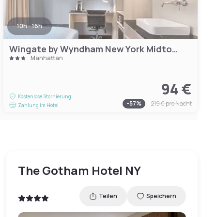
10h - 16h
Wingate by Wyndham New York Midtown South/5th Ave
Manhattan
94 €
Kostenlose Stornierung
-
57
%
219 €
pro Nacht
Zahlung im Hotel
The Gotham Hotel NY
Teilen
Speichern