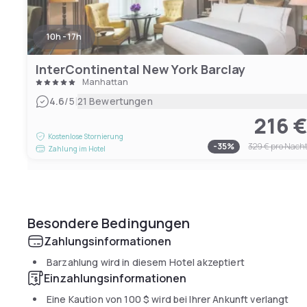
10h - 17h
InterContinental New York Barclay
Manhattan
|
4.6
/5
21 Bewertungen
216 
Kostenlose Stornierung
-
35
%
329 €
pro Nach
Zahlung im Hotel
Besondere Bedingungen
Zahlungsinformationen
Barzahlung wird in diesem Hotel akzeptiert
Einzahlungsinformationen
Eine Kaution von
100 $
wird bei Ihrer Ankunft verlangt