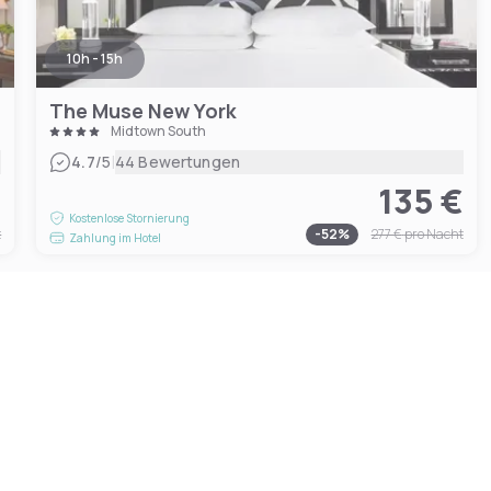
10h - 15h
The Muse New York
Midtown South
|
4.7
/5
44 Bewertungen
€
135 €
Kostenlose Stornierung
t
-
52
%
277 €
pro Nacht
Zahlung im Hotel