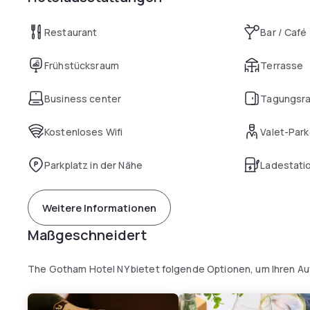
Restaurant
Bar / Café
Frühstücksraum
Terrasse
Business center
Tagungsr
Kostenloses Wifi
Valet-Par
Parkplatz in der Nähe
Ladestatio
Weitere Informationen
Maßgeschneidert
The Gotham Hotel NY bietet folgende Optionen, um Ihren Au