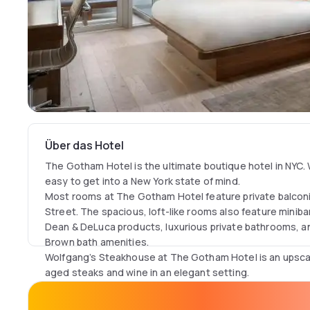
Über das Hotel
The Gotham Hotel is the ultimate boutique hotel in NYC. 
easy to get into a New York state of mind.
Most rooms at The Gotham Hotel feature private balconi
Street. The spacious, loft-like rooms also feature minib
Dean & DeLuca products, luxurious private bathrooms, 
Brown bath amenities.
Wolfgang’s Steakhouse at The Gotham Hotel is an upsca
aged steaks and wine in an elegant setting.
Guests may also enjoy complimentary access to the New 
few minutes walk from the hotel.