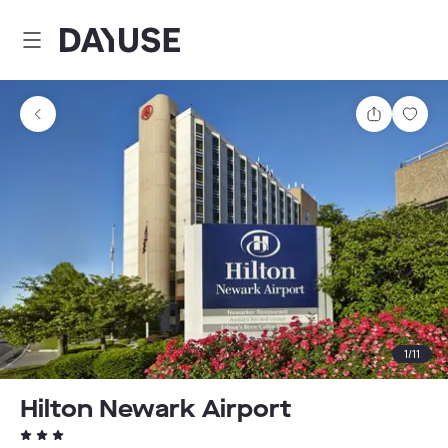
Dayuse
Teilen
Spei
1
/
11
Hilton Newark Airport