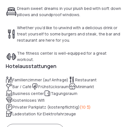
Dream sweet dreams in your plush bed with soft down
pillows and soundproof windows.
Whether you’d like to unwind with a delicious drink or
treat yourself to some burgers and steak, the bar and
restaurant are here for you.
The fitness center is well-equipped for a great
workout.
Hotelausstattungen
Familienzimmer (auf Anfrage)
Restaurant
Bar / Café
Frühstücksraum
Minimarkt
Business center
Tagungsraum
Kostenloses Wifi
Privater Parkplatz (kostenpflichtig)
(
10 $
)
Ladestation für Elektrofahrzeuge