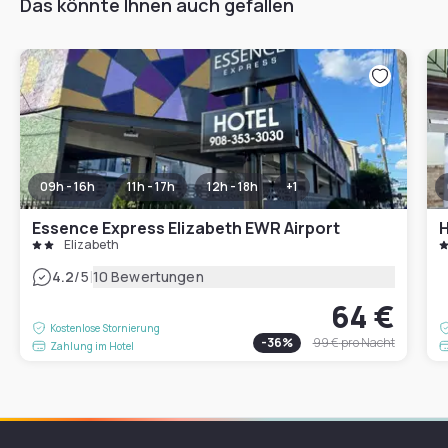
Das könnte Ihnen auch gefallen
09h - 16h
11h - 17h
12h - 18h
+
1
Essence Express Elizabeth EWR Airport
Elizabeth
|
4.2
/5
10 Bewertungen
64 €
Kostenlose Stornierung
-
36
%
99 €
pro Nacht
Zahlung im Hotel