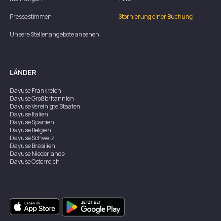
Pressestimmen
Stornierung einer Buchung
Unsere Stellenangebote ansehen
LÄNDER
Dayuse
Frankreich
Dayuse
Großbritannien
Dayuse
Vereinigte Staaten
Dayuse
Italien
Dayuse
Spanien
Dayuse
Belgien
Dayuse
Schweiz
Dayuse
Brasilien
Dayuse
Niederlande
Dayuse
Österreich
Dayuse
Australien
Dayuse
Irland
Dayuse
Hongkong
Dayuse
Kanada
Dayuse
Singapur
Dayuse
Zweden
Dayuse
Thailand