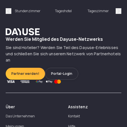
Stundenzimmer
Tageshotel
Tageszimmer
Gün
Précédent
Suiv
Dayuse
Werden Sie Mitglied des Dayuse-Netzwerks
Sie sind Hotelier? Werden Sie Teil des Dayuse-Erlebnisses
und schließen Sie sich unserem Netzwerk von Partnerhotels
an
Partner werden!
Portal-Login
Über
Assistenz
Das Unternehmen
Kontakt
Meinungen
Hilfe