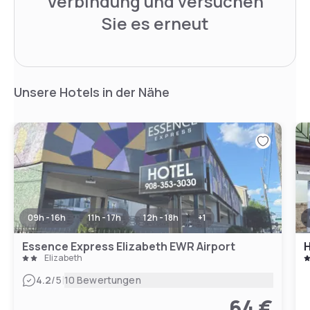
Verbindung und versuchen
Sie es erneut
Unsere Hotels in der Nähe
09h - 16h
11h - 17h
12h - 18h
+
1
Essence Express Elizabeth EWR Airport
Elizabeth
|
4.2
/5
10 Bewertungen
64 €