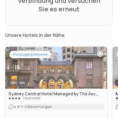
Verbindung und versuchen
Sie es erneut
Unsere Hotels in der Nähe
Poolzugang inklusive
08h - 16h
Sydney Central Hotel Managed by The Ascott Limited
M
Haymarket
|
4.6
/5
4 Bewertungen