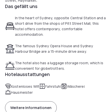
Street, Haymarket.
Das gefällt uns
In the heart of Sydney, opposite Central Station and a
short drive from the shops of Pitt Street Mall, this
hotel offers contemporary, comfortable
accommodation.
The famous Sydney Opera House and Sydney
Harbour Bridge are a 15-minute drive away.
The hotel also has a luggage storage room, which is
convenient for globetrotters.
Hotelausstattungen
Kostenloses Wifi
Fahrstuhl
Wäscherei
Hausmeister
Weitere Informationen