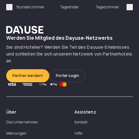
Stundenzimmer
Tageshotel
Tageszimmer
Gün
Précédent
Suiv
Dayuse
Werden Sie Mitglied des Dayuse-Netzwerks
Sie sind Hotelier? Werden Sie Teil des Dayuse-Erlebnisses
und schließen Sie sich unserem Netzwerk von Partnerhotels
an
Partner werden!
Portal-Login
Über
Assistenz
Das Unternehmen
Kontakt
Meinungen
Hilfe