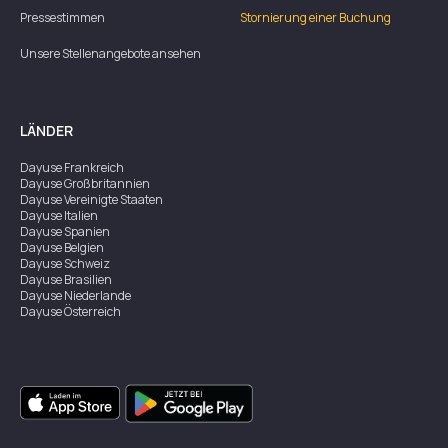
Pressestimmen
Stornierung einer Buchung
Unsere Stellenangebote ansehen
LÄNDER
Dayuse
Frankreich
Dayuse
Großbritannien
Dayuse
Vereinigte Staaten
Dayuse
Italien
Dayuse
Spanien
Dayuse
Belgien
Dayuse
Schweiz
Dayuse
Brasilien
Dayuse
Niederlande
Dayuse
Österreich
Dayuse
Australien
Dayuse
Irland
Dayuse
Hongkong
Dayuse
Kanada
Dayuse
Singapur
Dayuse
Zweden
Dayuse
Thailand
Dayuse
Portugal