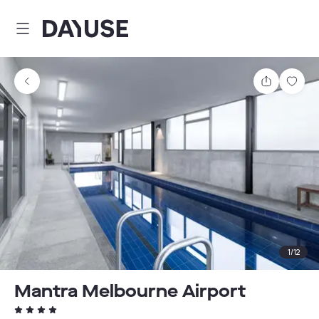
Dayuse
Teilen
Spei
1
/
12
Mantra Melbourne Airport