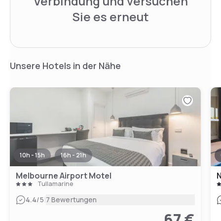
Verbindung und versuchen
Sie es erneut
Unsere Hotels in der Nähe
10h - 15h
16h - 21h
Melbourne Airport Motel
N
Tullamarine
|
4.4
/5
7 Bewertungen
67 €