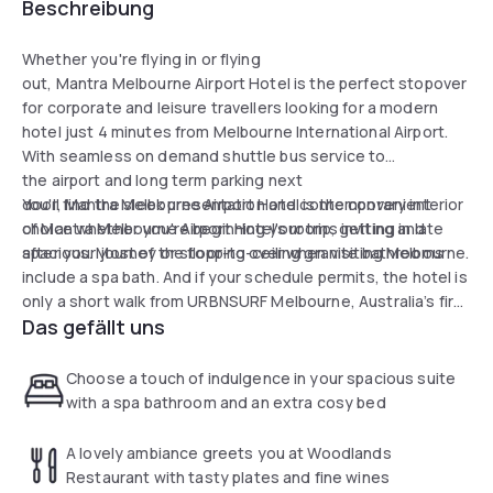
Beschreibung
Whether you're flying in or flying
out, Mantra Melbourne Airport Hotel is the perfect stopover
for corporate and leisure travellers looking for a modern
hotel just 4 minutes from Melbourne International Airport.
With seamless on demand shuttle bus service to
the airport and long term parking next
door, Mantra Melbourne Airport Hotel is the convenient
You'll find the sleek presentation and contemporary interior
choice whether you're beginning your trip, getting in late
of Mantra Melbourne Airport Hotel's rooms inviting and
after your journey or stopping over when visiting Melbourne.
spacious. Most of the floor-to-ceiling granite bathrooms
include a spa bath. And if your schedule permits, the hotel is
only a short walk from URBNSURF Melbourne, Australia’s first
Das gefällt uns
surf park, making it the perfect accommodation choice for
the travelling surfer. Of course there's also the simple
pleasures of our onsite Woodlands Restaurant and Bar, fully
Choose a touch of indulgence in your spacious suite
equipped gym, sauna and heated lap pool.
with a spa bathroom and an extra cosy bed
A lovely ambiance greets you at Woodlands
Restaurant with tasty plates and fine wines