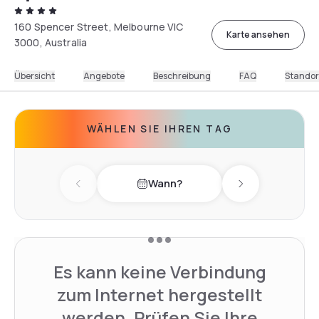
160 Spencer Street, Melbourne VIC
Karte ansehen
3000, Australia
Übersicht
Angebote
Beschreibung
FAQ
Standor
WÄHLEN SIE IHREN TAG
Wann?
Previous day
Next day
Es kann keine Verbindung
zum Internet hergestellt
werden. Prüfen Sie Ihre