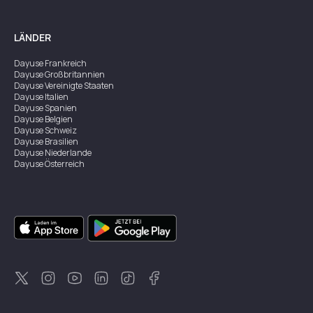
LÄNDER
Dayuse
Frankreich
Dayuse
Großbritannien
Dayuse
Vereinigte Staaten
Dayuse
Italien
Dayuse
Spanien
Dayuse
Belgien
Dayuse
Schweiz
Dayuse
Brasilien
Dayuse
Niederlande
Dayuse
Österreich
Dayuse
Australien
Dayuse
Irland
Dayuse
Hongkong
Dayuse
Kanada
Dayuse
Singapur
Dayuse
Zweden
Dayuse
Thailand
Dayuse
Portugal
Dayuse
Korea
Dayuse
Neuseeland
Dayuse
Türkei