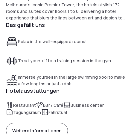
Melbourne's iconic Premier Tower, the hotel's stylish 172
rooms and suites cover floors 1 to 6, delivering a hotel
experience that blurs the lines between art and design to
Das gefällt uns
create unforgettable moments. An ode to Melbourne's
vibrant arts scene, the hotel showcases a collection of
works from Melbourne's best photographers including Steve
Relax in the well-equipped rooms!
Scalone and Sean Mcdonald alongside world class dining.
Treat yourself to a training session in the gym.
Immerse yourself in the large swimming pool to make
a few lengths or just a dab.
Hotelausstattungen
Restaurant
Bar / Café
Business center
Tagungsraum
Fahrstuhl
Weitere Informationen