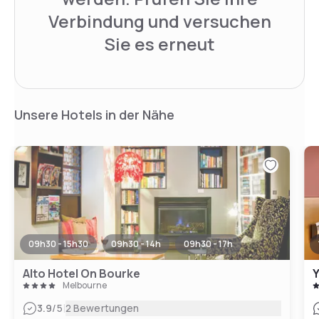
Verbindung und versuchen
Sie es erneut
Unsere Hotels in der Nähe
09h30 - 15h30
09h30 - 14h
09h30 - 17h
Alto Hotel On Bourke
Y
Melbourne
|
3.9
/5
2 Bewertungen