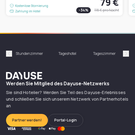
79 €
Kostenlose Stornierung
-
34
%
118 €
pro Nacht
Zahlung im Hotel
Stundenzimmer
Tageshotel
Tageszimmer
Gün
Précédent
Suiv
Dayuse
Werden Sie Mitglied des Dayuse-Netzwerks
Sie sind Hotelier? Werden Sie Teil des Dayuse-Erlebnisses
und schließen Sie sich unserem Netzwerk von Partnerhotels
an
Partner werden!
Portal-Login