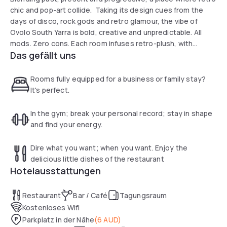
chic and pop-art collide. Taking its design cues from the
days of disco, rock gods and retro glamour, the vibe of
Ovolo South Yarra is bold, creative and unpredictable. All
mods. Zero cons. Each room infuses retro-plush, with
Das gefällt uns
accents of chrome and colour, including four Rockstar
suites - names after the era's most iconic, lyrical lovers.
Feed your soul at a unique Ovolo kitchen & bar concept,
Rooms fully equipped for a business or family stay?
inspired by fresh and locally-sourced produce, ethical
It's perfect.
eating and conscious cuisine. Alongside seasonal cocktails
and wines sourced from some of Australia's most
In the gym; break your personal record; stay in shape
progressive producers. South-Yarra - the cosmopolitan
and find your energy.
corner of Melbourne - has always had a rep for setting
trends as a cultural hub of food, art and fashion. It's the
Dire what you want; when you want. Enjoy the
ultimate place for stepping out in style and living as it should
delicious little dishes of the restaurant
be. Ovolo South Yarra sets the scene for an extraordinary
Hotelausstattungen
hotel experience embodying our philosophy of connecting
with our customers emotionally and complementing the
Restaurant
Bar / Café
Tagungsraum
local cultural scene. It is anything but under-the-radar!
Kostenloses Wifi
Parkplatz in der Nähe
(
6 AUD
)