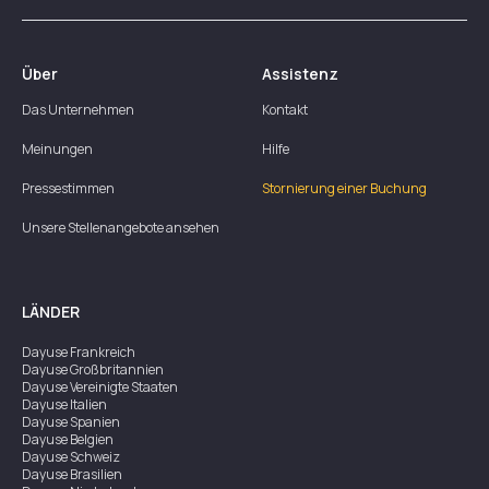
Über
Assistenz
Das Unternehmen
Kontakt
Meinungen
Hilfe
Pressestimmen
Stornierung einer Buchung
Unsere Stellenangebote ansehen
LÄNDER
Dayuse
Frankreich
Dayuse
Großbritannien
Dayuse
Vereinigte Staaten
Dayuse
Italien
Dayuse
Spanien
Dayuse
Belgien
Dayuse
Schweiz
Dayuse
Brasilien