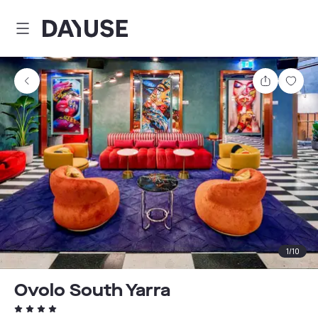
Dayuse
Teilen
Spei
1
/
10
Ovolo South Yarra