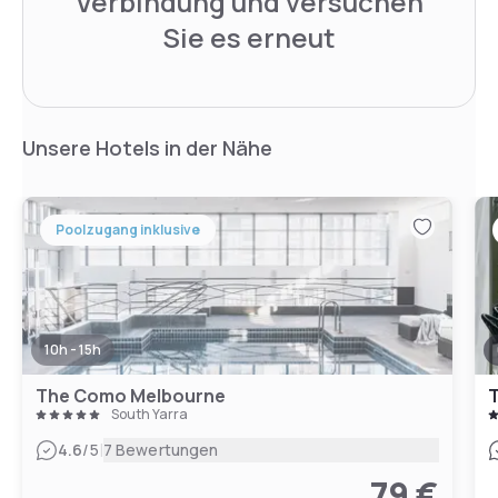
Verbindung und versuchen
Sie es erneut
Unsere Hotels in der Nähe
Poolzugang inklusive
10h - 15h
The Como Melbourne
T
South Yarra
|
4.6
/5
7 Bewertungen
79 €