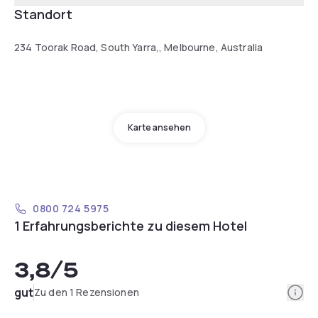
Standort
234 Toorak Road, South Yarra,, Melbourne, Australia
Karte ansehen
0800 724 5975
1 Erfahrungsberichte zu diesem Hotel
3,8
/5
Info
gut
Zu den 1 Rezensionen