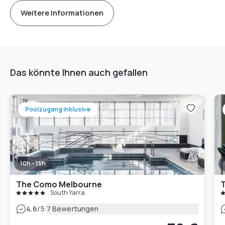
Weitere Informationen
Das könnte Ihnen auch gefallen
Poolzugang inklusive
10h - 15h
The Como Melbourne
T
South Yarra
|
4.6
/5
7 Bewertungen