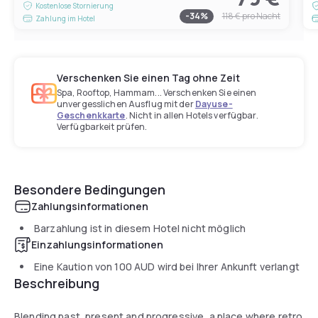
Kostenlose Stornierung
-
34
%
118 €
pro Nacht
Zahlung im Hotel
Verschenken Sie einen Tag ohne Zeit
Spa, Rooftop, Hammam... Verschenken Sie einen
unvergesslichen Ausflug mit der
Dayuse-
Geschenkkarte
. Nicht in allen Hotels verfügbar.
Verfügbarkeit prüfen.
Besondere Bedingungen
Zahlungsinformationen
Barzahlung ist in diesem Hotel nicht möglich
Einzahlungsinformationen
Eine Kaution von
100 AUD
wird bei Ihrer Ankunft verlangt
Beschreibung
Blending past, present and progressive, a place where retro