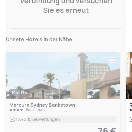
Verbindung und versuchen
Sie es erneut
Unsere Hotels in der Nähe
10h - 16h
Mercure Sydney Bankstown
R
Bankstown
|
4.6
/5
15 Bewertungen
76 €