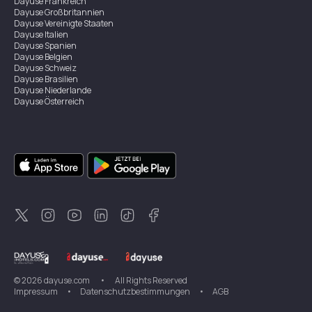
Dayuse
Frankreich
Dayuse
Großbritannien
Dayuse
Vereinigte Staaten
Dayuse
Italien
Dayuse
Spanien
Dayuse
Belgien
Dayuse
Schweiz
Dayuse
Brasilien
Dayuse
Niederlande
Dayuse
Österreich
Dayuse
Australien
Dayuse
Irland
Dayuse
Hongkong
Dayuse
Kanada
Dayuse
Singapur
Dayuse
Zweden
Dayuse
Thailand
Dayuse
Portugal
Dayuse
Korea
Dayuse
Neuseeland
Dayuse
Türkei
©
2026
dayuse.com
•
All Rights Reserved
Impressum
•
Datenschutzbestimmungen
•
AGB