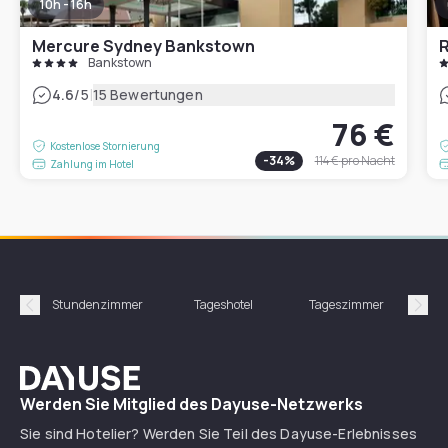
10h - 16h
Mercure Sydney Bankstown
R
Bankstown
|
4.6
/5
15 Bewertungen
76 €
Kostenlose Stornierung
-
34
%
114 €
pro Nacht
Zahlung im Hotel
Stundenzimmer
Tageshotel
Tageszimmer
Gün
Précédent
Suiv
Dayuse
Werden Sie Mitglied des Dayuse-Netzwerks
Sie sind Hotelier? Werden Sie Teil des Dayuse-Erlebnisses