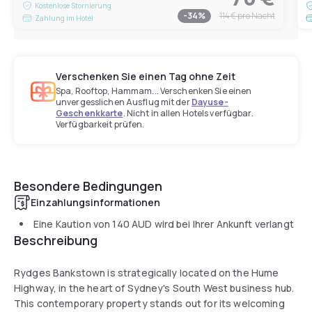
Kostenlose Stornierung
-
34
%
114 €
pro Nacht
Zahlung im Hotel
Verschenken Sie einen Tag ohne Zeit
Spa, Rooftop, Hammam... Verschenken Sie einen
unvergesslichen Ausflug mit der
Dayuse-
Geschenkkarte
. Nicht in allen Hotels verfügbar.
Verfügbarkeit prüfen.
Besondere Bedingungen
Einzahlungsinformationen
Eine Kaution von
140 AUD
wird bei Ihrer Ankunft verlangt
Beschreibung
Rydges Bankstown is strategically located on the Hume
Highway, in the heart of Sydney's South West business hub.
This contemporary property stands out for its welcoming