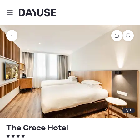
Dayuse
Teilen
Spei
1
/
13
The Grace Hotel