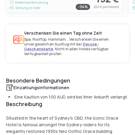
Kostenlose Stornierung
-
34
%
227 €
pro Nacht
Zahlung im Hotel
Verschenken Sie einen Tag ohne Zeit
Spa, Rooftop, Hammam... Verschenken Sie einen
unvergesslichen Ausflug mit der
Dayuse-
Geschenkkarte
. Nicht in allen Hotels verfügbar.
Verfügbarkeit prüfen.
Besondere Bedingungen
Einzahlungsinformationen
Eine Kaution von
100 AUD
wird bei Ihrer Ankunft verlangt
Beschreibung
Situated in the heart of Sydney's CBD, the iconic Grace
Hotel is famous amongst the Sydney-siders for its
elegantly restored 1930s Neo Gothic Grace building.