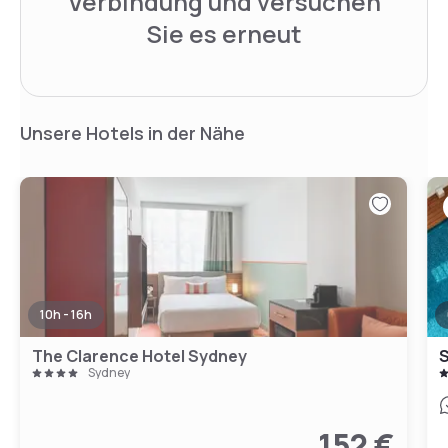
Verbindung und versuchen
Sie es erneut
Unsere Hotels in der Nähe
10h - 16h
The Clarence Hotel Sydney
S
Sydney
152 €