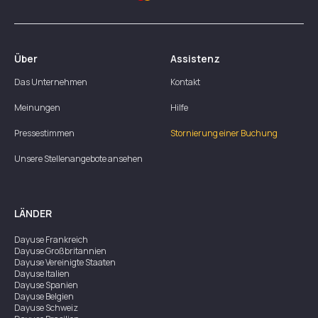
Über
Assistenz
Das Unternehmen
Kontakt
Meinungen
Hilfe
Pressestimmen
Stornierung einer Buchung
Unsere Stellenangebote ansehen
LÄNDER
Dayuse
Frankreich
Dayuse
Großbritannien
Dayuse
Vereinigte Staaten
Dayuse
Italien
Dayuse
Spanien
Dayuse
Belgien
Dayuse
Schweiz