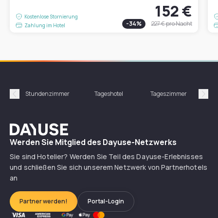
152 €
Kostenlose Stornierung
-
34
%
227 €
pro Nacht
Zahlung im Hotel
Stundenzimmer
Tageshotel
Tageszimmer
Gün
Précédent
Suiv
Dayuse
Werden Sie Mitglied des Dayuse-Netzwerks
Sie sind Hotelier? Werden Sie Teil des Dayuse-Erlebnisses
und schließen Sie sich unserem Netzwerk von Partnerhotels
an
Partner werden!
Portal-Login