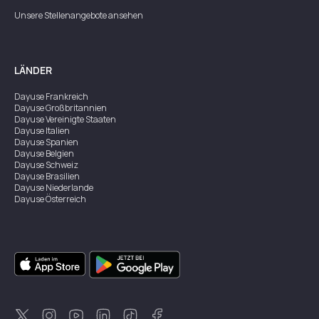
Unsere Stellenangebote ansehen
LÄNDER
Dayuse
Frankreich
Dayuse
Großbritannien
Dayuse
Vereinigte Staaten
Dayuse
Italien
Dayuse
Spanien
Dayuse
Belgien
Dayuse
Schweiz
Dayuse
Brasilien
Dayuse
Niederlande
Dayuse
Österreich
Dayuse
Australien
Dayuse
Irland
Dayuse
Hongkong
Dayuse
Kanada
Dayuse
Singapur
Dayuse
Zweden
Dayuse
Thailand
Dayuse
Portugal
Dayuse
Korea
Dayuse
Neuseeland