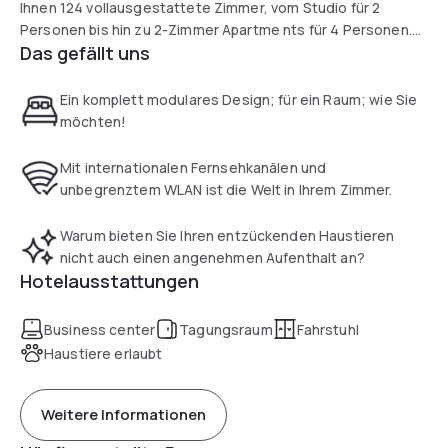
Ihnen 124 vollausgestattete Zimmer, vom Studio für 2
Personen bis hin zu 2-Zimmer Apartme nts für 4 Personen.
Das gefällt uns
Eingebettet im ''Stubenviertel'', mit seinen einmaligen
Hausfassaden, mit seinen engen Gassen und zahlreichen
Hinterhöfen ist es der ideale Aufenthaltsort für eine
Ein komplett modulares Design; für ein Raum; wie Sie
Geschäftsreise oder ein langes erholsames Wochenende.
möchten!
Mit internationalen Fernsehkanälen und
unbegrenztem WLAN ist die Welt in Ihrem Zimmer.
Warum bieten Sie Ihren entzückenden Haustieren
nicht auch einen angenehmen Aufenthalt an?
Hotelausstattungen
Business center
Tagungsraum
Fahrstuhl
Haustiere erlaubt
Weitere Informationen