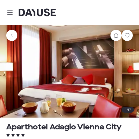
Dayuse
Teilen
Spei
1
/
17
Aparthotel Adagio Vienna City