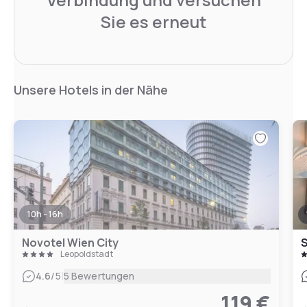
Sie es erneut
Unsere Hotels in der Nähe
10h - 16h
Novotel Wien City
S
Leopoldstadt
|
4.6
/5
5 Bewertungen
119 €