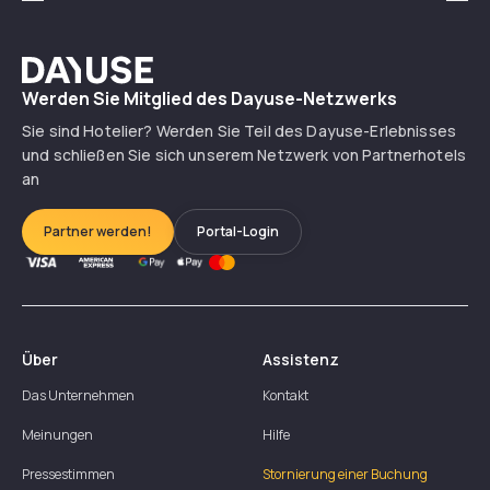
Précédent
Suiv
Dayuse
Werden Sie Mitglied des Dayuse-Netzwerks
Sie sind Hotelier? Werden Sie Teil des Dayuse-Erlebnisses
und schließen Sie sich unserem Netzwerk von Partnerhotels
an
Partner werden!
Portal-Login
Über
Assistenz
Das Unternehmen
Kontakt
Meinungen
Hilfe
Pressestimmen
Stornierung einer Buchung