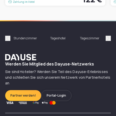
Zahlung im Hotel
Stundenzimmer
Tageshotel
Tageszimmer
Gün
Précédent
Suiv
Dayuse
Werden Sie Mitglied des Dayuse-Netzwerks
Sie sind Hotelier? Werden Sie Teil des Dayuse-Erlebnisses
und schließen Sie sich unserem Netzwerk von Partnerhotels
an
Partner werden!
Portal-Login