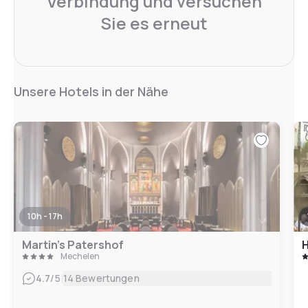
Verbindung und versuchen
Sie es erneut
Unsere Hotels in der Nähe
10h - 17h
Martin's Patershof
H
Mechelen
|
4.7
/5
14 Bewertungen