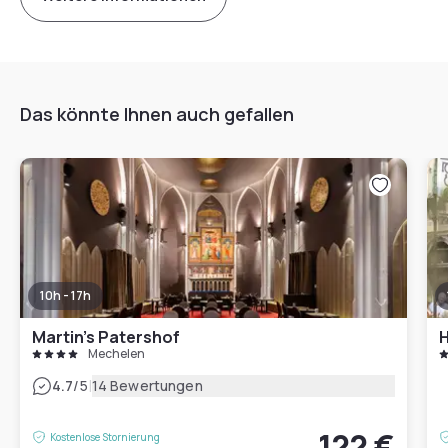
Das könnte Ihnen auch gefallen
10h - 17h
Martin's Patershof
H
Mechelen
|
4.7
/5
14 Bewertungen
122 €
Kostenlose Stornierung