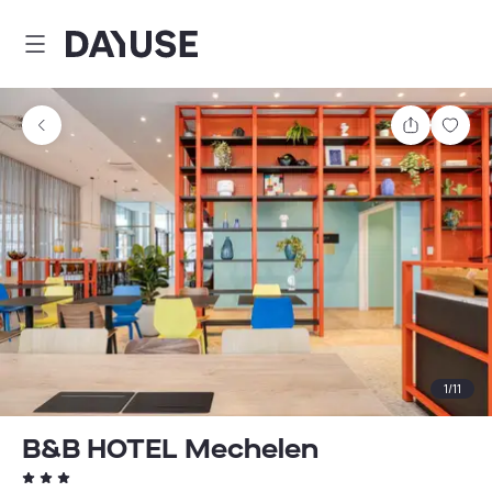
Dayuse
Teilen
Spei
1
/
11
B&B HOTEL Mechelen