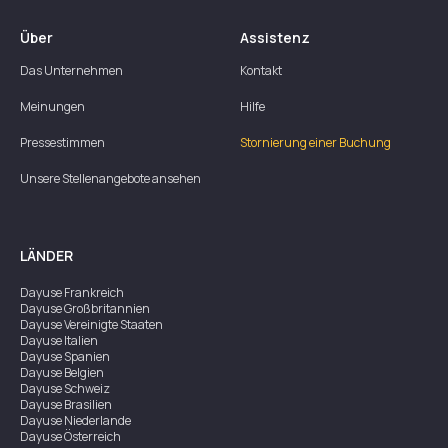
Über
Assistenz
Das Unternehmen
Kontakt
Meinungen
Hilfe
Pressestimmen
Stornierung einer Buchung
Unsere Stellenangebote ansehen
LÄNDER
Dayuse
Frankreich
Dayuse
Großbritannien
Dayuse
Vereinigte Staaten
Dayuse
Italien
Dayuse
Spanien
Dayuse
Belgien
Dayuse
Schweiz
Dayuse
Brasilien
Dayuse
Niederlande
Dayuse
Österreich