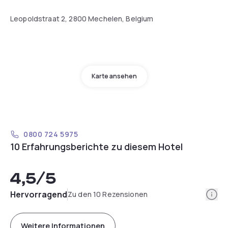
Leopoldstraat 2, 2800 Mechelen, Belgium
Karte ansehen
0800 724 5975
10 Erfahrungsberichte zu diesem Hotel
4,5
/5
Info
Hervorragend
Zu den 10 Rezensionen
Weitere Informationen