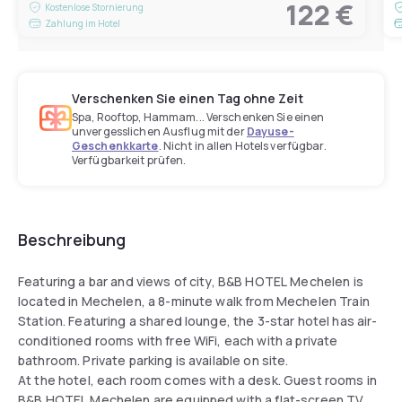
122 €
Kostenlose Stornierung
Zahlung im Hotel
Verschenken Sie einen Tag ohne Zeit
Spa, Rooftop, Hammam... Verschenken Sie einen
unvergesslichen Ausflug mit der
Dayuse-
Geschenkkarte
. Nicht in allen Hotels verfügbar.
Verfügbarkeit prüfen.
Beschreibung
Featuring a bar and views of city, B&B HOTEL Mechelen is
located in Mechelen, a 8-minute walk from Mechelen Train
Station. Featuring a shared lounge, the 3-star hotel has air-
conditioned rooms with free WiFi, each with a private
bathroom. Private parking is available on site.
At the hotel, each room comes with a desk. Guest rooms in
B&B HOTEL Mechelen are equipped with a flat-screen TV