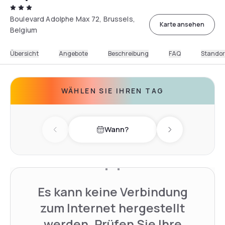
Boulevard Adolphe Max 72, Brussels,
Karte ansehen
Belgium
Übersicht
Angebote
Beschreibung
FAQ
Standor
WÄHLEN SIE IHREN TAG
Wann?
Previous day
Next day
Es kann keine Verbindung
zum Internet hergestellt
werden. Prüfen Sie Ihre