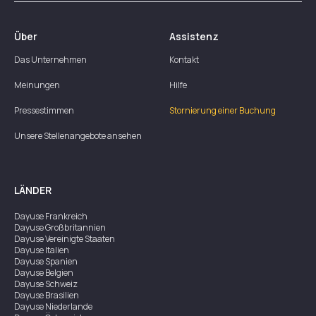
Über
Assistenz
Das Unternehmen
Kontakt
Meinungen
Hilfe
Pressestimmen
Stornierung einer Buchung
Unsere Stellenangebote ansehen
LÄNDER
Dayuse
Frankreich
Dayuse
Großbritannien
Dayuse
Vereinigte Staaten
Dayuse
Italien
Dayuse
Spanien
Dayuse
Belgien
Dayuse
Schweiz
Dayuse
Brasilien
Dayuse
Niederlande