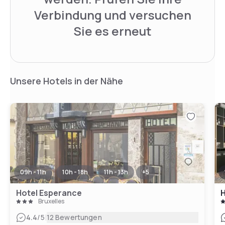
Verbindung und versuchen
Sie es erneut
Unsere Hotels in der Nähe
09h - 11h
10h - 18h
11h - 13h
+
5
Hotel Esperance
H
Bruxelles
|
4.4
/5
12 Bewertungen