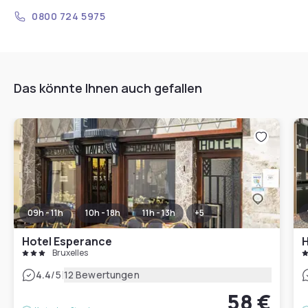
0800 724 5975
Das könnte Ihnen auch gefallen
09h - 11h
10h - 18h
11h - 13h
+
5
Hotel Esperance
H
Bruxelles
|
4.4
/5
12 Bewertungen
58 €