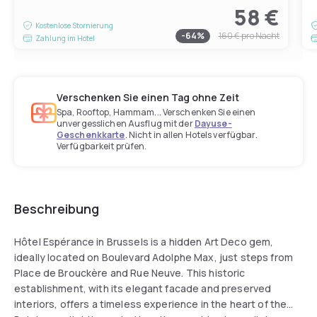
58 €
Kostenlose Stornierung
-
64
%
160 €
pro Nacht
Zahlung im Hotel
Verschenken Sie einen Tag ohne Zeit
Spa, Rooftop, Hammam... Verschenken Sie einen
unvergesslichen Ausflug mit der
Dayuse-
Geschenkkarte
. Nicht in allen Hotels verfügbar.
Verfügbarkeit prüfen.
Beschreibung
Hôtel Espérance in Brussels is a hidden Art Deco gem,
ideally located on Boulevard Adolphe Max, just steps from
Place de Brouckère and Rue Neuve. This historic
establishment, with its elegant facade and preserved
interiors, offers a timeless experience in the heart of the