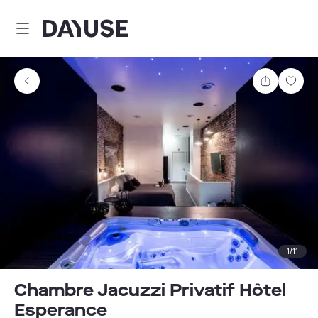
Dayuse
Teilen
Spei
1
/
11
Chambre Jacuzzi Privatif Hôtel
Esperance