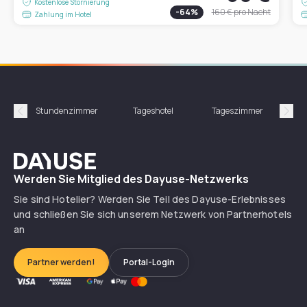
Kostenlose Stornierung
-
64
%
160 €
pro Nacht
Zahlung im Hotel
Stundenzimmer
Tageshotel
Tageszimmer
Gün
Précédent
Suiv
Dayuse
Werden Sie Mitglied des Dayuse-Netzwerks
Sie sind Hotelier? Werden Sie Teil des Dayuse-Erlebnisses
und schließen Sie sich unserem Netzwerk von Partnerhotels
an
Partner werden!
Portal-Login