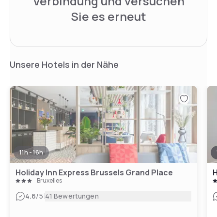
Verbindung und versuchen
Sie es erneut
Unsere Hotels in der Nähe
11h - 16h
Holiday Inn Express Brussels Grand Place
H
Bruxelles
|
4.6
/5
41 Bewertungen