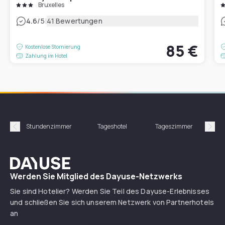
Bruxelles
|
4.6
/5
41 Bewertungen
85 €
Kostenlose Stornierung
Zahlung im Hotel
Stundenzimmer
Tageshotel
Tageszimmer
Gün
Précédent
Suiv
Dayuse
Werden Sie Mitglied des Dayuse-Netzwerks
Sie sind Hotelier? Werden Sie Teil des Dayuse-Erlebnisses
und schließen Sie sich unserem Netzwerk von Partnerhotels
an