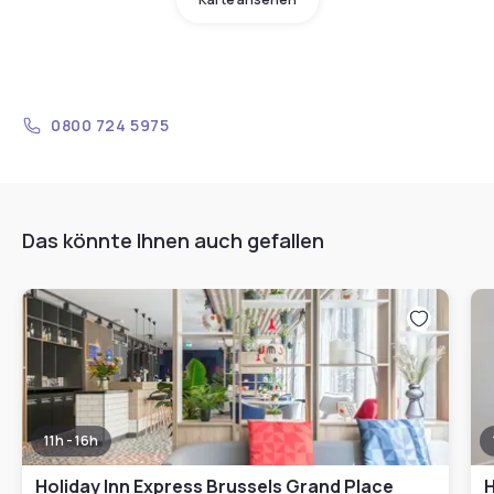
0800 724 5975
Das könnte Ihnen auch gefallen
11h - 16h
Holiday Inn Express Brussels Grand Place
H