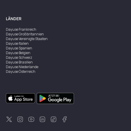
LÄNDER
Dayuse
Frankreich
Dayuse
Großbritannien
Dayuse
Vereinigte Staaten
Dayuse
Italien
Dayuse
Spanien
Dayuse
Belgien
Dayuse
Schweiz
Dayuse
Brasilien
Dayuse
Niederlande
Dayuse
Österreich
Dayuse
Australien
Dayuse
Irland
Dayuse
Hongkong
Dayuse
Kanada
Dayuse
Singapur
Dayuse
Zweden
Dayuse
Thailand
Dayuse
Portugal
Dayuse
Korea
Dayuse
Neuseeland
Dayuse
Türkei