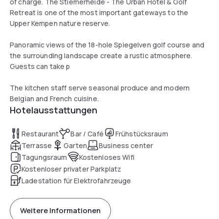
of charge. The Stiemerheide - The Urban Hotel & Golf
Retreat is one of the most important gateways to the
Upper Kempen nature reserve.
Panoramic views of the 18-hole Spiegelven golf course and
the surrounding landscape create a rustic atmosphere.
Guests can take p
The kitchen staff serve seasonal produce and modern
Belgian and French cuisine.
Hotelausstattungen
Restaurant
Bar / Café
Frühstücksraum
Terrasse
Garten
Business center
Tagungsraum
Kostenloses Wifi
Kostenloser privater Parkplatz
Ladestation für Elektrofahrzeuge
Weitere Informationen