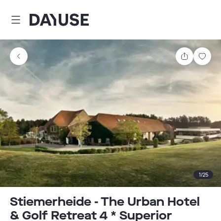
Dayuse
Teilen
Spei
1
/
25
Stiemerheide - The Urban Hotel
& Golf Retreat 4 * Superior