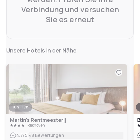
Verbindung und versuchen
Sie es erneut
Unsere Hotels in der Nähe
10h - 17h
Martin’s Rentmeesterij
B
Rijkhoven
|
4.7
/5
48 Bewertungen