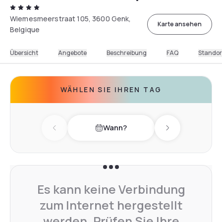
Wiemesmeerstraat 105, 3600 Genk,
Karte ansehen
Belgique
Übersicht
Angebote
Beschreibung
FAQ
Standor
WÄHLEN SIE IHREN TAG
Wann?
Previous day
Next day
Es kann keine Verbindung
zum Internet hergestellt
werden. Prüfen Sie Ihre