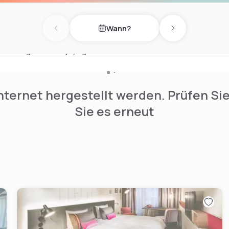
oy wellness treatments upon
 experience.
Wann?
Previous day
Next day
ransport, L’Écrin des
s of Liège while enjoying a
nternet hergestellt werden. Prüfen Si
Sie es erneut