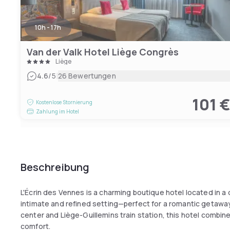
10h - 17h
Van der Valk Hotel Liège Congrès
Liège
|
4.6
/5
26 Bewertungen
101 
Kostenlose Stornierung
Zahlung im Hotel
Beschreibung
L'Écrin des Vennes is a charming boutique hotel located in a
intimate and refined setting—perfect for a romantic getaway 
center and Liège-Guillemins train station, this hotel comb
comfort.