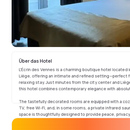
Über das Hotel
L'Écrin des Vennes is a charming boutique hotel located 
Liège, offering an intimate and refined setting—perfect 
relaxing stay. Just minutes from the city center and Liège
this hotel combines contemporary elegance with absolu
The tastefully decorated rooms are equipped with a cozy
TV, free Wi-Fi, and, in some rooms, a private infrared sau
space is thoughtfully designed to provide peace, privacy,
Each morning, a continental breakfast is available (for an