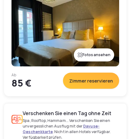
Fotos ansehen
Ab
85 €
Zimmer reservieren
Verschenken Sie einen Tag ohne Zeit
Spa, Rooftop, Hammam... Verschenken Sie einen
unvergesslichen Ausflug mit der
Dayuse-
Geschenkkarte
. Nicht in allen Hotels verfügbar.
Verfügbarkeit prüfen.