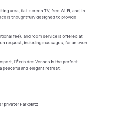
ng area, flat-screen TV, free Wi-Fi, and, in
ace is thoughtfully designed to provide
itional fee), and room service is offered at
on request, including massages, for an even
port, L’Écrin des Vennes is the perfect
 a peaceful and elegant retreat.
r privater Parkplatz