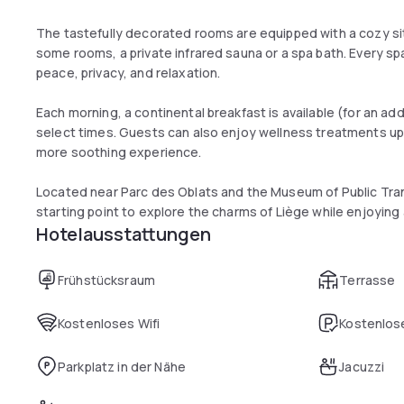
The tastefully decorated rooms are equipped with a cozy sitti
some rooms, a private infrared sauna or a spa bath. Every sp
peace, privacy, and relaxation.
Each morning, a continental breakfast is available (for an add
select times. Guests can also enjoy wellness treatments up
more soothing experience.
Located near Parc des Oblats and the Museum of Public Trans
starting point to explore the charms of Liège while enjoying
Hotelausstattungen
Frühstücksraum
Terrasse
Kostenloses Wifi
Kostenlose
Parkplatz in der Nähe
Jacuzzi