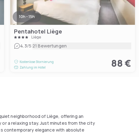
10h - 15h
Pentahotel Liège
Liège
|
4.3
/5
21 Bewertungen
€
88 €
Kostenlose Stornierung
Zahlung im Hotel
 quiet neighborhood of Liège, offering an
or a relaxing stay. Just minutes from the city
ines contemporary elegance with absolute