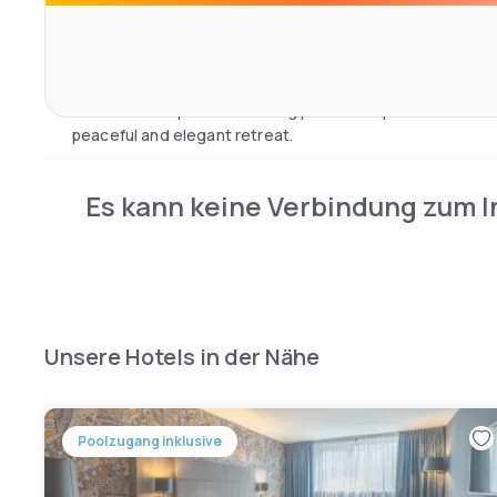
service is offered at select times. Guests can also enj
request, including massages, for an even more soothing
Located near Parc des Oblats and the Museum of Public T
Vennes is the perfect starting point to explore the charm
peaceful and elegant retreat.
Es kann keine Verbindung zum I
Unsere Hotels in der Nähe
Poolzugang inklusive