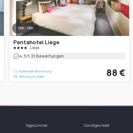
10h - 15h
Pentahotel Liège
Liège
|
4.3
/5
21 Bewertungen
€
88 €
Kostenlose Stornierung
Zahlung im Hotel
Tageszimmer
Günstiges Hotel