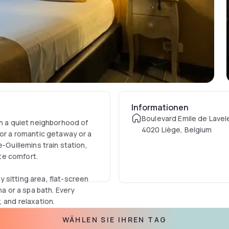
Informationen
Boulevard Emile de Lavel
in a quiet neighborhood of
4020 Liège, Belgium
for a romantic getaway or a
-Guillemins train station,
te comfort.
 sitting area, flat-screen
na or a spa bath. Every
 and relaxation.
WÄHLEN SIE IHREN TAG
 additional fee), and room