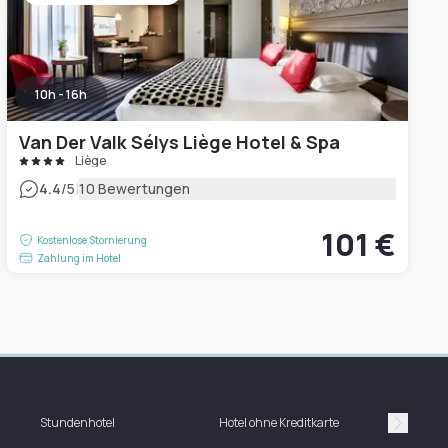
10h - 16h
Van Der Valk Sélys Liège Hotel & Spa
Liège
|
4.4
/5
10 Bewertungen
101 €
Kostenlose Stornierung
Zahlung im Hotel
Stundenhotel
Hotel ohne Kreditkarte
H
Suivan