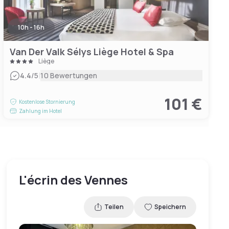
10h - 16h
Van Der Valk Sélys Liège Hotel & Spa
Liège
|
4.4
/5
10 Bewertungen
101 €
Kostenlose Stornierung
Zahlung im Hotel
L'écrin des Vennes
Teilen
Speichern