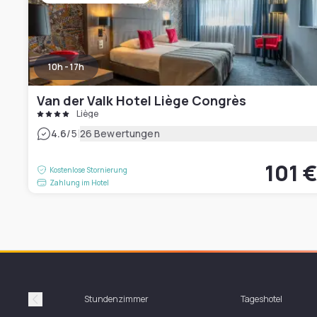
10h - 17h
Van der Valk Hotel Liège Congrès
Liège
|
4.6
/5
26 Bewertungen
101 
Kostenlose Stornierung
Zahlung im Hotel
Stundenzimmer
Tageshotel
Précédent