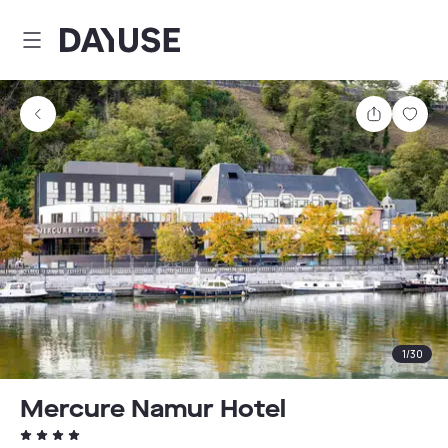
Dayuse
Teilen
Spei
1
/
30
Mercure Namur Hotel