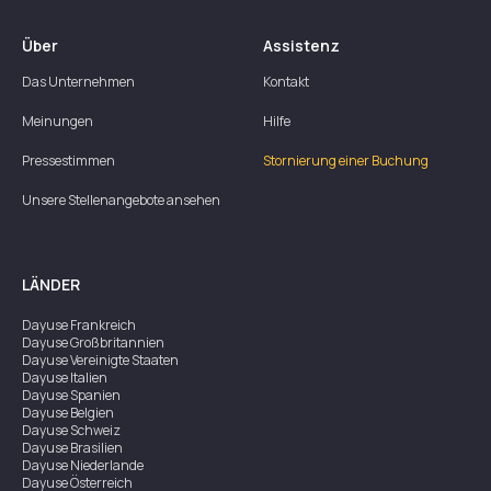
Über
Assistenz
Das Unternehmen
Kontakt
Meinungen
Hilfe
Pressestimmen
Stornierung einer Buchung
Unsere Stellenangebote ansehen
LÄNDER
Dayuse
Frankreich
Dayuse
Großbritannien
Dayuse
Vereinigte Staaten
Dayuse
Italien
Dayuse
Spanien
Dayuse
Belgien
Dayuse
Schweiz
Dayuse
Brasilien
Dayuse
Niederlande
Dayuse
Österreich