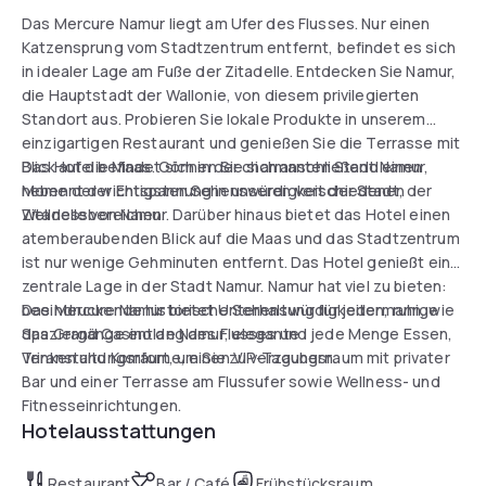
Das Mercure Namur liegt am Ufer des Flusses. Nur einen
Katzensprung vom Stadtzentrum entfernt, befindet es sich
in idealer Lage am Fuße der Zitadelle. Entdecken Sie Namur,
die Hauptstadt der Wallonie, von diesem privilegierten
Standort aus. Probieren Sie lokale Produkte in unserem
einzigartigen Restaurant und genießen Sie die Terrasse mit
Blick auf die Maas. Gönnen Sie sich anschließend einen
Das Hotel befindet sich in der charmanten Stadt Namur,
Moment der Entspannung in unseren verschiedenen
neben der wichtigsten Sehenswürdigkeit der Stadt, der
Wellnessbereichen.
Zitadelle von Namur. Darüber hinaus bietet das Hotel einen
atemberaubenden Blick auf die Maas und das Stadtzentrum
ist nur wenige Gehminuten entfernt. Das Hotel genießt eine
zentrale Lage in der Stadt Namur. Namur hat viel zu bieten:
beeindruckende historische Sehenswürdigkeiten, ruhige
Das Mercure Namur bietet Unterhaltung für jedermann, wie
Spaziergänge entlang des Flusses und jede Menge Essen,
das Grand Casino de Namur, elegante
Trinken und Komfort, um Sie zu verzaubern.
Veranstaltungsräume, einen VIP-Tagungsraum mit privater
Bar und einer Terrasse am Flussufer sowie Wellness- und
Fitnesseinrichtungen.
Hotelausstattungen
Restaurant
Bar / Café
Frühstücksraum