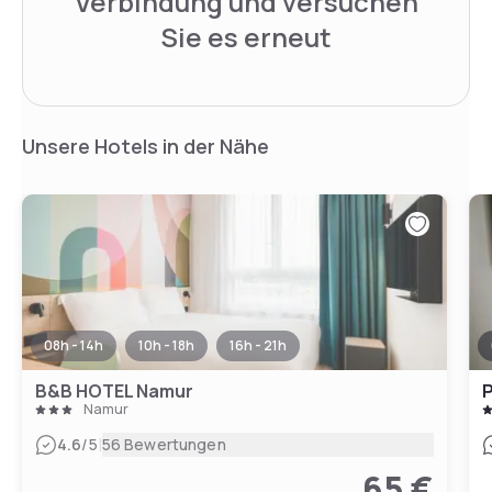
Verbindung und versuchen
Sie es erneut
Unsere Hotels in der Nähe
08h - 14h
10h - 18h
16h - 21h
B&B HOTEL Namur
P
Namur
|
4.6
/5
56 Bewertungen
65 €