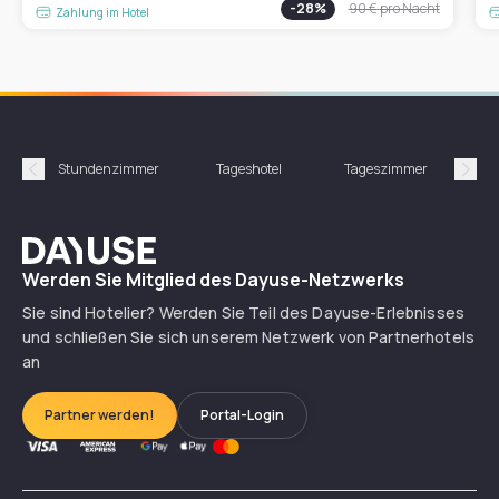
-
28
%
90 €
pro Nacht
Zahlung im Hotel
Stundenzimmer
Tageshotel
Tageszimmer
Gün
Précédent
Suiv
Dayuse
Werden Sie Mitglied des Dayuse-Netzwerks
Sie sind Hotelier? Werden Sie Teil des Dayuse-Erlebnisses
und schließen Sie sich unserem Netzwerk von Partnerhotels
an
Partner werden!
Portal-Login