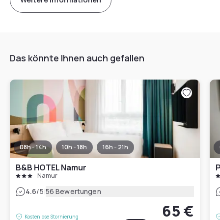
Das könnte Ihnen auch gefallen
08h - 14h
10h - 18h
16h - 21h
B&B HOTEL Namur
P
Namur
|
4.6
/5
56 Bewertungen
65 €
Kostenlose Stornierung