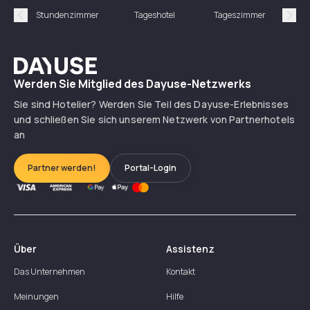
Stundenzimmer
Tageshotel
Tageszimmer
Gün
Précédent
Suiv
Dayuse
Werden Sie Mitglied des Dayuse-Netzwerks
Sie sind Hotelier? Werden Sie Teil des Dayuse-Erlebnisses
und schließen Sie sich unserem Netzwerk von Partnerhotels
an
Partner werden!
Portal-Login
Über
Assistenz
Das Unternehmen
Kontakt
Meinungen
Hilfe