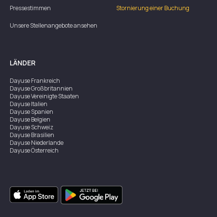
Pressestimmen
Stornierung einer Buchung
Unsere Stellenangebote ansehen
LÄNDER
Dayuse
Frankreich
Dayuse
Großbritannien
Dayuse
Vereinigte Staaten
Dayuse
Italien
Dayuse
Spanien
Dayuse
Belgien
Dayuse
Schweiz
Dayuse
Brasilien
Dayuse
Niederlande
Dayuse
Österreich
Dayuse
Australien
Dayuse
Irland
Dayuse
Hongkong
Dayuse
Kanada
Dayuse
Singapur
Dayuse
Zweden
Dayuse
Thailand
Dayuse
Portugal