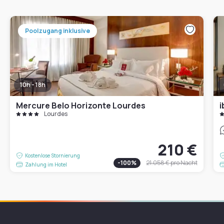
Poolzugang inklusive
10h - 18h
Mercure Belo Horizonte Lourdes
i
Lourdes
210 €
Kostenlose Stornierung
-
100
%
21.058 €
pro Nacht
Zahlung im Hotel