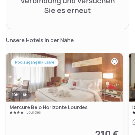
Verbindung und versuchen
Sie es erneut
Unsere Hotels in der Nähe
Poolzugang inklusive
10h - 18h
Mercure Belo Horizonte Lourdes
i
Lourdes
210 €