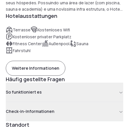
seus hóspedes. Possuindo uma área de lazer (com piscina,
sauna e academia) e uma novíssima infra estrutura, o Hotel
Hotelausstattungen
se preocupa em oferecer o melhor aos que optam por estar
conosco.
Terrasse
Kostenloses Wifi
Kostenloser privater Parkplatz
Fitness Center
Außenpool
Sauna
Fahrstuhl
Weitere Informationen
Häufig gestellte Fragen
So funktioniert es
Check-in-Informationen
Standort