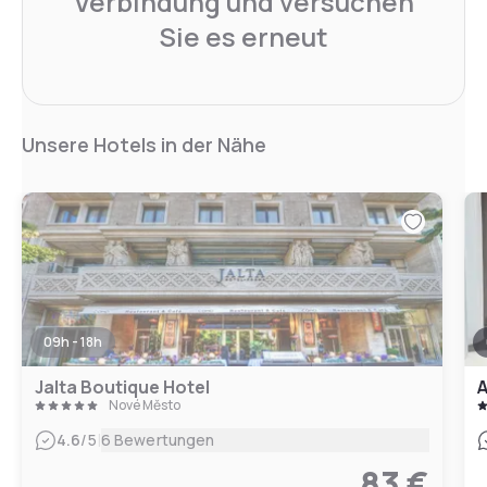
Verbindung und versuchen
Sie es erneut
Unsere Hotels in der Nähe
09h - 18h
Jalta Boutique Hotel
A
Nové Město
|
4.6
/5
6 Bewertungen
83 €