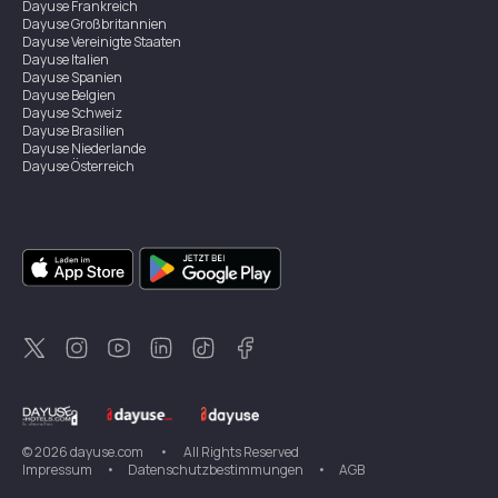
Dayuse
Frankreich
Dayuse
Großbritannien
Dayuse
Vereinigte Staaten
Dayuse
Italien
Dayuse
Spanien
Dayuse
Belgien
Dayuse
Schweiz
Dayuse
Brasilien
Dayuse
Niederlande
Dayuse
Österreich
Dayuse
Australien
Dayuse
Irland
Dayuse
Hongkong
Dayuse
Kanada
Dayuse
Singapur
Dayuse
Zweden
Dayuse
Thailand
Dayuse
Portugal
Dayuse
Korea
Dayuse
Neuseeland
Dayuse
Türkei
©
2026
dayuse.com
•
All Rights Reserved
Impressum
•
Datenschutzbestimmungen
•
AGB