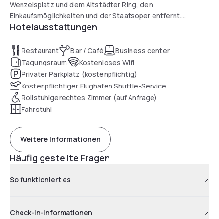
Wenzelsplatz und dem Altstädter Ring, den
Einkaufsmöglichkeiten und der Staatsoper entfernt.
Hotelausstattungen
Alle 127 eleganten Zimmer, einige mit Stadtblick, bieten
kostenloses WLAN, Tee- und
Restaurant
Bar / Café
Business center
Kaffeezubereitungsmöglichkeiten, Minibar, italienische
Tagungsraum
Kostenloses Wifi
Carrara-Marmorbäder, Bademäntel und Hausschuhe.
Privater Parkplatz (kostenpflichtig)
Kostenpflichtiger Flughafen Shuttle-Service
Rollstuhlgerechtes Zimmer (auf Anfrage)
Fahrstuhl
Weitere Informationen
Häufig gestellte Fragen
So funktioniert es
Check-in-Informationen