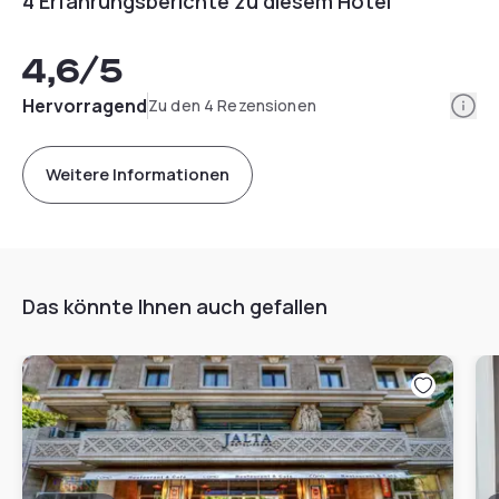
4 Erfahrungsberichte zu diesem Hotel
4,6
/5
Info
Hervorragend
Zu den 4 Rezensionen
Weitere Informationen
Das könnte Ihnen auch gefallen